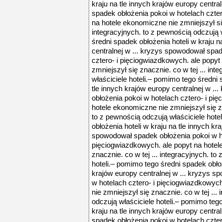
kraju na tle innych krajów europy centra
spadek obłożenia pokoi w hotelach czter
na hotele ekonomiczne nie zmniejszył się
integracyjnych. to z pewnością odczują 
średni spadek obłożenia hoteli w kraju n
centralnej w ... kryzys spowodował spa
cztero- i pięciogwiazdkowych. ale popyt
zmniejszył się znacznie. co w tej ... in
właściciele hoteli.– pomimo tego średni 
tle innych krajów europy centralnej w .
obłożenia pokoi w hotelach cztero- i pi
hotele ekonomiczne nie zmniejszył się zn
to z pewnością odczują właściciele hote
obłożenia hoteli w kraju na tle innych kr
spowodował spadek obłożenia pokoi w ho
pięciogwiazdkowych. ale popyt na hotel
znacznie. co w tej ... integracyjnych. to
hoteli.– pomimo tego średni spadek obłoż
krajów europy centralnej w ... kryzys 
w hotelach cztero- i pięciogwiazdkowyc
nie zmniejszył się znacznie. co w tej ...
odczują właściciele hoteli.– pomimo teg
kraju na tle innych krajów europy centra
spadek obłożenia pokoi w hotelach czter