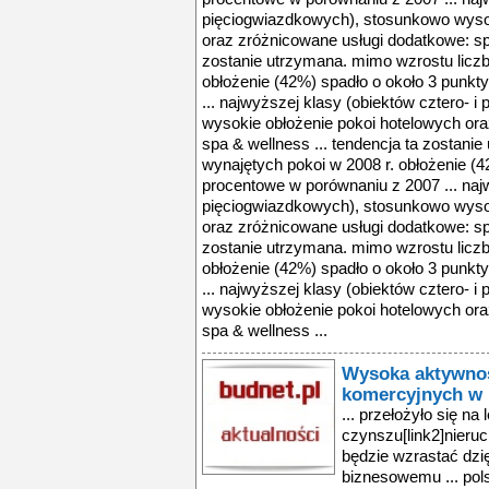
pięciogwiazdkowych), stosunkowo wysok
oraz zróżnicowane usługi dodatkowe: spa
zostanie utrzymana. mimo wzrostu liczb
obłożenie (42%) spadło o około 3 punk
... najwyższej klasy (obiektów cztero- 
wysokie obłożenie pokoi hotelowych or
spa & wellness ... tendencja ta zostani
wynajętych pokoi w 2008 r. obłożenie (4
procentowe w porównaniu z 2007 ... najw
pięciogwiazdkowych), stosunkowo wysok
oraz zróżnicowane usługi dodatkowe: spa
zostanie utrzymana. mimo wzrostu liczb
obłożenie (42%) spadło o około 3 punk
... najwyższej klasy (obiektów cztero- 
wysokie obłożenie pokoi hotelowych or
spa & wellness ...
Wysoka aktywnoś
komercyjnych w 
... przełożyło się na
czynszu[link2]nieruc
będzie wzrastać dz
biznesowemu ... pol