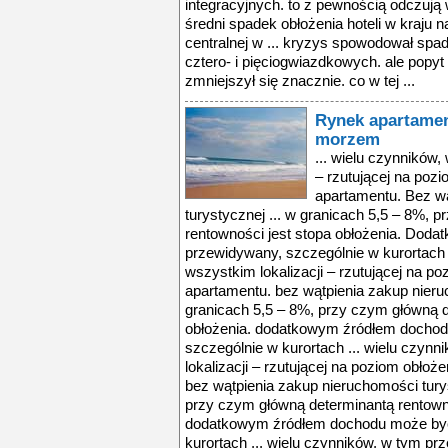
integracyjnych. to z pewnością odczują 
średni spadek obłożenia hoteli w kraju n
centralnej w ... kryzys spowodował spa
cztero- i pięciogwiazdkowych. ale popyt
zmniejszył się znacznie. co w tej ...
Rynek apartame
morzem
... wielu czynników,
– rzutującej na po
apartamentu. Bez w
turystycznej ... w granicach 5,5 – 8%, 
rentowności jest stopa obłożenia. Do
przewidywany, szczególnie w kurortach 
wszystkim lokalizacji – rzutującej na 
apartamentu. bez wątpienia zakup nieruc
granicach 5,5 – 8%, przy czym główną d
obłożenia. dodatkowym źródłem docho
szczególnie w kurortach ... wielu czyn
lokalizacji – rzutującej na poziom obł
bez wątpienia zakup nieruchomości turys
przy czym główną determinantą rentowno
dodatkowym źródłem dochodu może być
kurortach ... wielu czynników, w tym prz