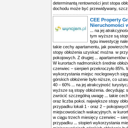
determinantą rentowności jest stopa o
dochodu może być przewidywany, szczeg
CEE Property Gr
Nieruchomości w
... na jej atrakcyjno
tym wyższe są stopy
typu inwestycję nal
takie cechy apartamentu, jak powierzchn
stopy obłożenia uzyskać można w przypa
pokojowych. Z drugiej ... apartamentó
W kurortach nadmorskich średnie obłoże
czerwiec – sierpień przekroczyło 85%. W
wykorzystania miejsc noclegowych się
górskich obłożenie było niższe, co uza
40 – 60% ... na jej atrakcyjność turysty
wyższe są stopy obłożenia. decydując s
zwrócić szczególną uwagę ... takie cec
oraz liczba pokoi. największe stopy o
przypadku lokali 1 - oraz 2 – pokojowych
miejscowościach wakacyjnych. w kurort
w ciągu trzech miesięcy czerwiec – sie
przypadku ... stopień wykorzystania mi