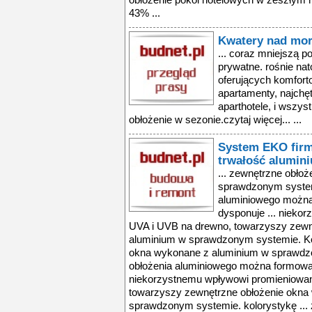
obłożenie pokoi hotelowych w zeszłym 
43% ...
Kwatery nad mo
... coraz mniejszą p
prywatne. rośnie nat
oferujących komfor
apartamenty, najchętn
aparthotele, i wszys
obłożenie w sezonie.czytaj więcej... ...
System EKO firm
trwałość alumin
... zewnętrzne obło
sprawdzonym system
aluminiowego można
dysponuje ... nieko
UVA i UVB na drewno, towarzyszy zewn
aluminium w sprawdzonym systemie. Kol
okna wykonane z aluminium w sprawdz
obłożenia aluminiowego można formować 
niekorzystnemu wpływowi promieniowani
towarzyszy zewnętrzne obłożenie okna
sprawdzonym systemie. kolorystykę ...