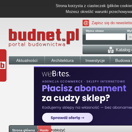
Strona korzysta z ciasteczek (plików cookies
Możesz określić warunki przechowywani
Zapisz się do newslette
Wpisz słowo
Wyb
Katalog
Aktualności
Architektura
Inwestycje
Budowa i
obłożyć
Strona główna
Hasło