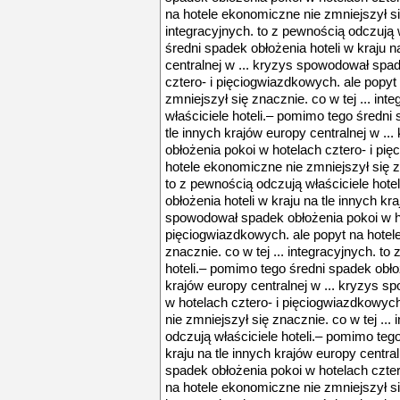
na hotele ekonomiczne nie zmniejszył się
integracyjnych. to z pewnością odczują 
średni spadek obłożenia hoteli w kraju n
centralnej w ... kryzys spowodował spa
cztero- i pięciogwiazdkowych. ale popyt
zmniejszył się znacznie. co w tej ... in
właściciele hoteli.– pomimo tego średni 
tle innych krajów europy centralnej w .
obłożenia pokoi w hotelach cztero- i pi
hotele ekonomiczne nie zmniejszył się zn
to z pewnością odczują właściciele hote
obłożenia hoteli w kraju na tle innych kr
spowodował spadek obłożenia pokoi w ho
pięciogwiazdkowych. ale popyt na hotel
znacznie. co w tej ... integracyjnych. to
hoteli.– pomimo tego średni spadek obłoż
krajów europy centralnej w ... kryzys 
w hotelach cztero- i pięciogwiazdkowyc
nie zmniejszył się znacznie. co w tej ...
odczują właściciele hoteli.– pomimo teg
kraju na tle innych krajów europy centra
spadek obłożenia pokoi w hotelach czter
na hotele ekonomiczne nie zmniejszył się