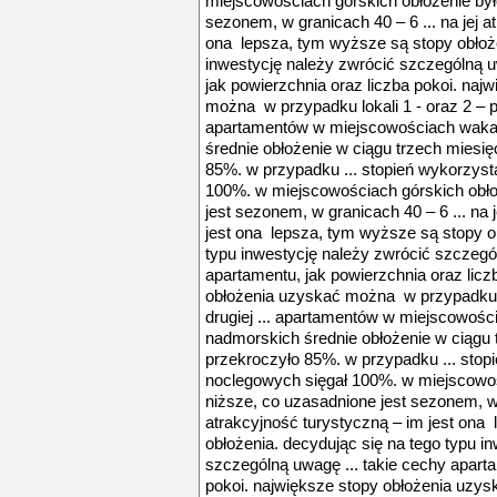
miejscowościach górskich obłożenie był
sezonem, w granicach 40 – 6 ... na jej a
ona lepsza, tym wyższe są stopy obłoże
inwestycję należy zwrócić szczególną u
jak powierzchnia oraz liczba pokoi. naj
można w przypadku lokali 1 - oraz 2 – po
apartamentów w miejscowościach wakac
średnie obłożenie w ciągu trzech miesię
85%. w przypadku ... stopień wykorzyst
100%. w miejscowościach górskich obło
jest sezonem, w granicach 40 – 6 ... na 
jest ona lepsza, tym wyższe są stopy o
typu inwestycję należy zwrócić szczegól
apartamentu, jak powierzchnia oraz licz
obłożenia uzyskać można w przypadku lo
drugiej ... apartamentów w miejscowośc
nadmorskich średnie obłożenie w ciągu 
przekroczyło 85%. w przypadku ... stop
noclegowych sięgał 100%. w miejscowoś
niższe, co uzasadnione jest sezonem, w g
atrakcyjność turystyczną – im jest ona
obłożenia. decydując się na tego typu i
szczególną uwagę ... takie cechy aparta
pokoi. największe stopy obłożenia uzys