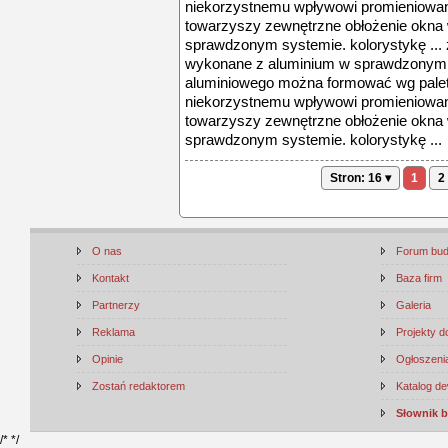
niekorzystnemu wpływowi promieniowani
towarzyszy zewnętrzne obłożenie okna
sprawdzonym systemie. kolorystykę ...
wykonane z aluminium w sprawdzonym s
aluminiowego można formować wg palety 
niekorzystnemu wpływowi promieniowani
towarzyszy zewnętrzne obłożenie okna
sprawdzonym systemie. kolorystykę ...
Stron: 16 ▾
1
2
O nas
Forum bu
Kontakt
Baza firm
Partnerzy
Galeria
Reklama
Projekty 
Opinie
Ogłoszenia
Zostań redaktorem
Katalog d
Słownik 
/*
*/