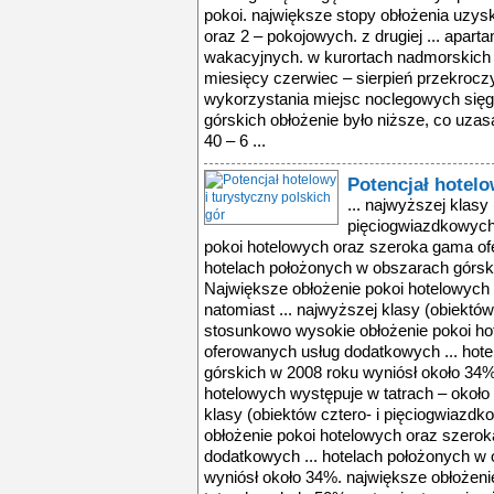
pokoi. największe stopy obłożenia uzys
oraz 2 – pokojowych. z drugiej ... apa
wakacyjnych. w kurortach nadmorskich ś
miesięcy czerwiec – sierpień przekroczy
wykorzystania miejsc noclegowych się
górskich obłożenie było niższe, co uza
40 – 6 ...
Potencjał hotelo
... najwyższej klasy 
pięciogwiazdkowych
pokoi hotelowych oraz szeroka gama of
hotelach położonych w obszarach górsk
Największe obłożenie pokoi hotelowych 
natomiast ... najwyższej klasy (obiektó
stosunkowo wysokie obłożenie pokoi h
oferowanych usług dodatkowych ... hot
górskich w 2008 roku wyniósł około 34%
hotelowych występuje w tatrach – około 
klasy (obiektów cztero- i pięciogwiazd
obłożenie pokoi hotelowych oraz szero
dodatkowych ... hotelach położonych w
wyniósł około 34%. największe obłożeni