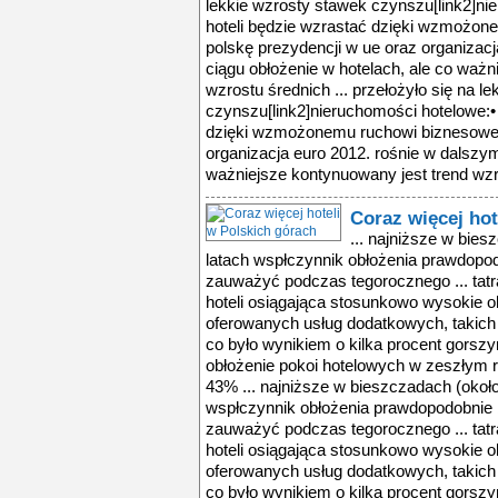
lekkie wzrosty stawek czynszu[link2]ni
hoteli będzie wzrastać dzięki wzmożon
polskę prezydencji w ue oraz organizac
ciągu obłożenie w hotelach, ale co ważn
wzrostu średnich ... przełożyło się na l
czynszu[link2]nieruchomości hotelowe:• 
dzięki wzmożonemu ruchowi biznesowemu
organizacja euro 2012. rośnie w dalszym
ważniejsze kontynuowany jest trend wzro
Coraz więcej hot
... najniższe w bie
latach wspłczynnik obłożenia prawdopod
zauważyć podczas tegorocznego ... tatra
hoteli osiągająca stosunkowo wysokie 
oferowanych usług dodatkowych, takich 
co było wynikiem o kilka procent gorsz
obłożenie pokoi hotelowych w zeszłym 
43% ... najniższe w bieszczadach (okoł
wspłczynnik obłożenia prawdopodobnie b
zauważyć podczas tegorocznego ... tatra
hoteli osiągająca stosunkowo wysokie 
oferowanych usług dodatkowych, takich 
co było wynikiem o kilka procent gorsz