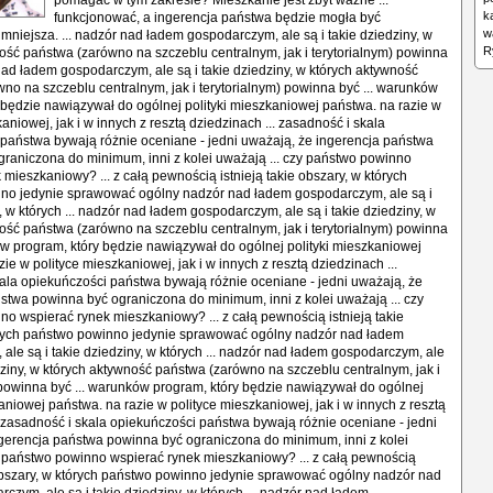
pomagać w tym zakresie? Mieszkanie jest zbyt ważne ...
k
funkcjonować, a ingerencja państwa będzie mogła być
w
niejsza. ... nadzór nad ładem gospodarczym, ale są i takie dziedziny, w
R
ość państwa (zarówno na szczeblu centralnym, jak i terytorialnym) powinna
 nad ładem gospodarczym, ale są i takie dziedziny, w których aktywność
no na szczeblu centralnym, jak i terytorialnym) powinna być ... warunków
 będzie nawiązywał do ogólnej polityki mieszkaniowej państwa. na razie w
aniowej, jak i w innych z resztą dziedzinach ... zasadność i skala
państwa bywają różnie oceniane - jedni uważają, że ingerencja państwa
raniczona do minimum, inni z kolei uważają ... czy państwo powinno
 mieszkaniowy? ... z całą pewnością istnieją takie obszary, w których
no jedynie sprawować ogólny nadzór nad ładem gospodarczym, ale są i
, w których ... nadzór nad ładem gospodarczym, ale są i takie dziedziny, w
ość państwa (zarówno na szczeblu centralnym, jak i terytorialnym) powinna
ów program, który będzie nawiązywał do ogólnej polityki mieszkaniowej
ie w polityce mieszkaniowej, jak i w innych z resztą dziedzinach ...
ala opiekuńczości państwa bywają różnie oceniane - jedni uważają, że
stwa powinna być ograniczona do minimum, inni z kolei uważają ... czy
o wspierać rynek mieszkaniowy? ... z całą pewnością istnieją takie
órych państwo powinno jedynie sprawować ogólny nadzór nad ładem
ale są i takie dziedziny, w których ... nadzór nad ładem gospodarczym, ale
edziny, w których aktywność państwa (zarówno na szczeblu centralnym, jak i
 powinna być ... warunków program, który będzie nawiązywał do ogólnej
aniowej państwa. na razie w polityce mieszkaniowej, jak i w innych z resztą
. zasadność i skala opiekuńczości państwa bywają różnie oceniane - jedni
gerencja państwa powinna być ograniczona do minimum, inni z kolei
y państwo powinno wspierać rynek mieszkaniowy? ... z całą pewnością
 obszary, w których państwo powinno jedynie sprawować ogólny nadzór nad