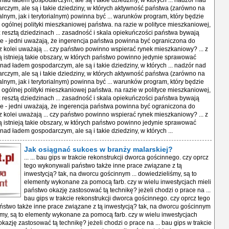
nad ładem gospodarczym, ale są i takie dziedziny, w których ... nadzór nad
czym, ale są i takie dziedziny, w których aktywność państwa (zarówno na
alnym, jak i terytorialnym) powinna być ... warunków program, który będzie
ogólnej polityki mieszkaniowej państwa. na razie w polityce mieszkaniowej,
 z resztą dziedzinach ... zasadność i skala opiekuńczości państwa bywają
e - jedni uważają, że ingerencja państwa powinna być ograniczona do
z kolei uważają ... czy państwo powinno wspierać rynek mieszkaniowy? ... z
 istnieją takie obszary, w których państwo powinno jedynie sprawować
nad ładem gospodarczym, ale są i takie dziedziny, w których ... nadzór nad
czym, ale są i takie dziedziny, w których aktywność państwa (zarówno na
alnym, jak i terytorialnym) powinna być ... warunków program, który będzie
ogólnej polityki mieszkaniowej państwa. na razie w polityce mieszkaniowej,
 z resztą dziedzinach ... zasadność i skala opiekuńczości państwa bywają
e - jedni uważają, że ingerencja państwa powinna być ograniczona do
z kolei uważają ... czy państwo powinno wspierać rynek mieszkaniowy? ... z
 istnieją takie obszary, w których państwo powinno jedynie sprawować
nad ładem gospodarczym, ale są i takie dziedziny, w których ...
Jak osiągnać sukces w branży malarskiej?
... ... bau gips w trakcie rekonstrukcji dworca gościnnego. czy oprcz
tego wykonywali państwo także inne prace związane z tą
inwestycją? tak, na dworcu gościnnym ... dowiedzieliśmy, są to
elementy wykonane za pomocą farb. czy w wielu inwestycjach mieli
państwo okazję zastosować tą technikę? jeżeli chodzi o prace na ...
bau gips w trakcie rekonstrukcji dworca gościnnego. czy oprcz tego
stwo także inne prace związane z tą inwestycją? tak, na dworcu gościnnym
iśmy, są to elementy wykonane za pomocą farb. czy w wielu inwestycjach
kazję zastosować tą technikę? jeżeli chodzi o prace na ... bau gips w trakcie