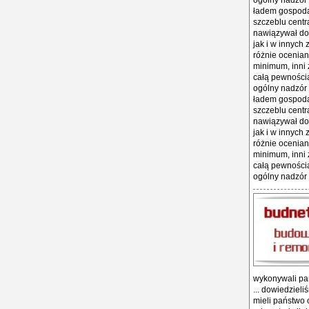
ogólny nadzór 
ładem gospodar
szczeblu centr
nawiązywał do 
jak i w innych
różnie ocenian
minimum, inni 
całą pewnością
ogólny nadzór 
ładem gospodar
szczeblu centr
nawiązywał do 
jak i w innych
różnie ocenian
minimum, inni 
całą pewnością
ogólny nadzór 
wykonywali pań
... dowiedziel
mieli państwo o