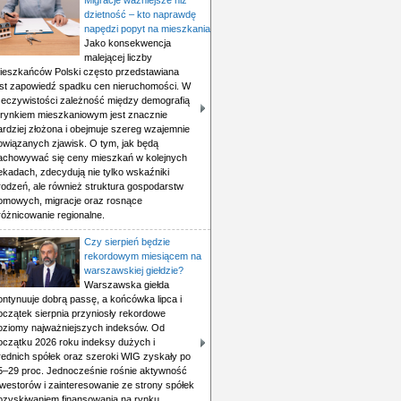
Migracje ważniejsze niż
dzietność – kto naprawdę
napędzi popyt na mieszkania
Jako konsekwencja
malejącej liczby
ieszkańców Polski często przedstawiana
est zapowiedź spadku cen nieruchomości. W
zeczywistości zależność między demografią
 rynkiem mieszkaniowym jest znacznie
ardziej złożona i obejmuje szereg wzajemnie
owiązanych zjawisk. O tym, jak będą
achowywać się ceny mieszkań w kolejnych
ekadach, zdecydują nie tylko wskaźniki
rodzeń, ale również struktura gospodarstw
omowych, migracje oraz rosnące
różnicowanie regionalne.
Czy sierpień będzie
rekordowym miesiącem na
warszawskiej giełdzie?
Warszawska giełda
ontynuuje dobrą passę, a końcówka lipca i
oczątek sierpnia przyniosły rekordowe
oziomy najważniejszych indeksów. Od
oczątku 2026 roku indeksy dużych i
rednich spółek oraz szeroki WIG zyskały po
5–29 proc. Jednocześnie rośnie aktywność
nwestorów i zainteresowanie ze strony spółek
ozyskiwaniem finansowania na rynku