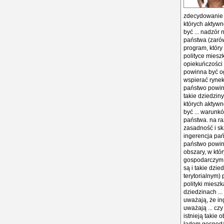
zdecydowanie m
których aktywn
być ... nadzór
państwa (zarów
program, który
polityce mieszk
opiekuńczości 
powinna być og
wspierać rynek
państwo powin
takie dziedziny
których aktywn
być ... warunk
państwa. na raz
zasadność i sk
ingerencja pań
państwo powinn
obszary, w kt
gospodarczym, 
są i takie dzi
terytorialnym)
polityki mieszk
dziedzinach ..
uważają, że in
uważają ... cz
istnieją takie