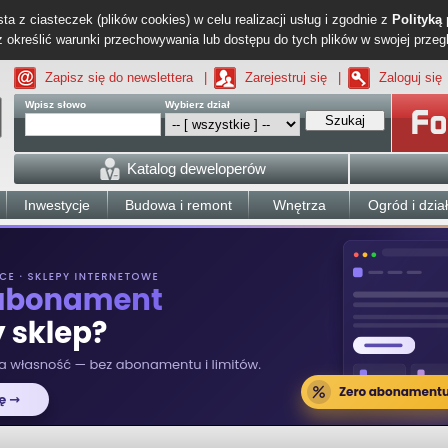
ta z ciasteczek (plików cookies) w celu realizacji usług i zgodnie z
Polityką
określić warunki przechowywania lub dostępu do tych plików w swojej przeg
Zapisz się do newslettera
|
Zarejestruj się
|
Zaloguj się
Wpisz słowo
Wybierz dział
Szukaj
Katalog deweloperów
Inwestycje
Budowa i remont
Wnętrza
Ogród i dzia