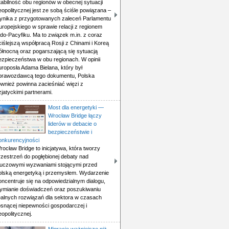
tabilność obu regionów w obecnej sytuacji
eopolitycznej jest ze sobą ściśle powiązana –
ynika z przygotowanych zaleceń Parlamentu
uropejskiego w sprawie relacji z regionem
ndo-Pacyfiku. Ma to związek m.in. z coraz
ciślejszą współpracą Rosji z Chinami i Koreą
ółnocną oraz pogarszającą się sytuacją
ezpieczeństwa w obu regionach. W opinii
uroposła Adama Bielana, który był
prawozdawcą tego dokumentu, Polska
ównież powinna zacieśniać więzi z
zjatyckimi partnerami.
Most dla energetyki —
Wrocław Bridge łączy
liderów w debacie o
bezpieczeństwie i
onkurencyjności
rocław Bridge to inicjatywa, która tworzy
rzestrzeń do pogłębionej debaty nad
luczowymi wyzwaniami stojącymi przed
olską energetyką i przemysłem. Wydarzenie
oncentruje się na odpowiedzialnym dialogu,
ymianie doświadczeń oraz poszukiwaniu
ealnych rozwiązań dla sektora w czasach
osnącej niepewności gospodarczej i
eopolitycznej.