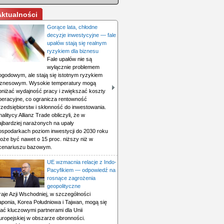
Aktualności
Gorące lata, chłodne
decyzje inwestycyjne — fale
upałów stają się realnym
ryzykiem dla biznesu
Fale upałów nie są
wyłącznie problemem
ogodowym, ale stają się istotnym ryzykiem
iznesowym. Wysokie temperatury mogą
bniżać wydajność pracy i zwiększać koszty
peracyjne, co ogranicza rentowność
rzedsiębiorstw i skłonność do inwestowania.
nalitycy Allianz Trade obliczyli, że w
ajbardziej narażonych na upały
ospodarkach poziom inwestycji do 2030 roku
oże być nawet o 15 proc. niższy niż w
cenariuszu bazowym.
UE wzmacnia relacje z Indo-
Pacyfikiem — odpowiedź na
rosnące zagrożenia
geopolityczne
raje Azji Wschodniej, w szczególności
aponia, Korea Południowa i Tajwan, mogą się
tać kluczowymi partnerami dla Unii
uropejskiej w obszarze obronności.