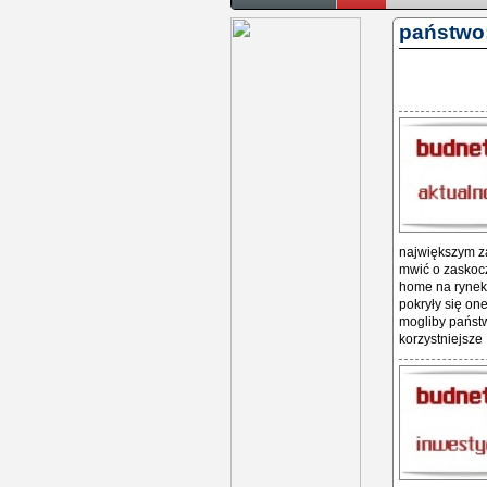
państwo
największym za
mwić o zaskocz
home na rynek,
pokryły się on
mogliby państw
korzystniejsze .