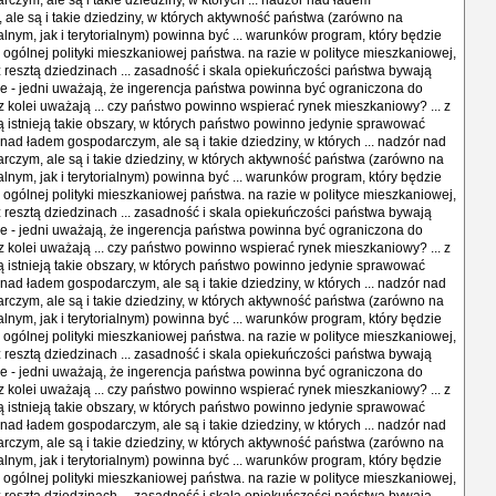
czym, ale są i takie dziedziny, w których ... nadzór nad ładem
ale są i takie dziedziny, w których aktywność państwa (zarówno na
alnym, jak i terytorialnym) powinna być ... warunków program, który będzie
ogólnej polityki mieszkaniowej państwa. na razie w polityce mieszkaniowej,
 z resztą dziedzinach ... zasadność i skala opiekuńczości państwa bywają
e - jedni uważają, że ingerencja państwa powinna być ograniczona do
z kolei uważają ... czy państwo powinno wspierać rynek mieszkaniowy? ... z
 istnieją takie obszary, w których państwo powinno jedynie sprawować
nad ładem gospodarczym, ale są i takie dziedziny, w których ... nadzór nad
czym, ale są i takie dziedziny, w których aktywność państwa (zarówno na
alnym, jak i terytorialnym) powinna być ... warunków program, który będzie
ogólnej polityki mieszkaniowej państwa. na razie w polityce mieszkaniowej,
 z resztą dziedzinach ... zasadność i skala opiekuńczości państwa bywają
e - jedni uważają, że ingerencja państwa powinna być ograniczona do
z kolei uważają ... czy państwo powinno wspierać rynek mieszkaniowy? ... z
 istnieją takie obszary, w których państwo powinno jedynie sprawować
nad ładem gospodarczym, ale są i takie dziedziny, w których ... nadzór nad
czym, ale są i takie dziedziny, w których aktywność państwa (zarówno na
alnym, jak i terytorialnym) powinna być ... warunków program, który będzie
ogólnej polityki mieszkaniowej państwa. na razie w polityce mieszkaniowej,
 z resztą dziedzinach ... zasadność i skala opiekuńczości państwa bywają
e - jedni uważają, że ingerencja państwa powinna być ograniczona do
z kolei uważają ... czy państwo powinno wspierać rynek mieszkaniowy? ... z
 istnieją takie obszary, w których państwo powinno jedynie sprawować
nad ładem gospodarczym, ale są i takie dziedziny, w których ... nadzór nad
czym, ale są i takie dziedziny, w których aktywność państwa (zarówno na
alnym, jak i terytorialnym) powinna być ... warunków program, który będzie
ogólnej polityki mieszkaniowej państwa. na razie w polityce mieszkaniowej,