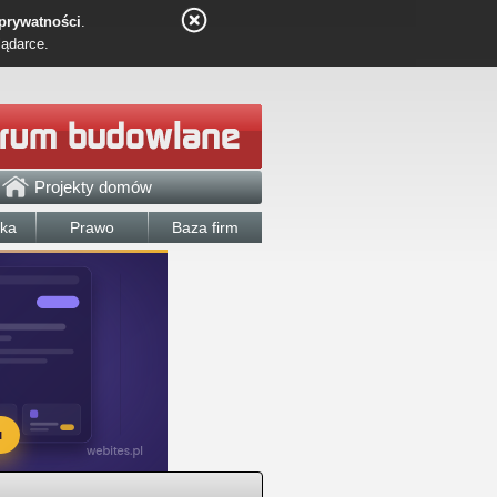
 prywatności
.
lądarce.
Projekty domów
łka
Prawo
Baza firm