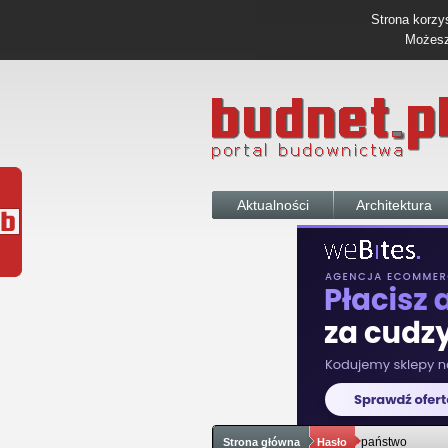
Strona korzys
Możesz 
Aktualności
Architektura
państwo
Strona główna
Hasło