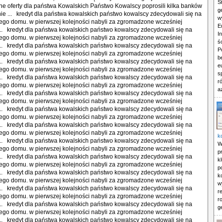
S
e oferty dla państwa Kowalskich Państwo Kowalscy poprosili kilka banków
g
ie ... kredyt dla państwa kowalskich państwo kowalscy zdecydowali się na
w
go domu. w pierwszej kolejności nabyli za zgromadzone wcześniej
E
.. kredyt dla państwa kowalskich państwo kowalscy zdecydowali się na
I
go domu. w pierwszej kolejności nabyli za zgromadzone wcześniej
ś
.. kredyt dla państwa kowalskich państwo kowalscy zdecydowali się na
P
go domu. w pierwszej kolejności nabyli za zgromadzone wcześniej
b
.. kredyt dla państwa kowalskich państwo kowalscy zdecydowali się na
e
go domu. w pierwszej kolejności nabyli za zgromadzone wcześniej
s
.. kredyt dla państwa kowalskich państwo kowalscy zdecydowali się na
r
go domu. w pierwszej kolejności nabyli za zgromadzone wcześniej
a
.. kredyt dla państwa kowalskich państwo kowalscy zdecydowali się na
go domu. w pierwszej kolejności nabyli za zgromadzone wcześniej
.. kredyt dla państwa kowalskich państwo kowalscy zdecydowali się na
go domu. w pierwszej kolejności nabyli za zgromadzone wcześniej
.. kredyt dla państwa kowalskich państwo kowalscy zdecydowali się na
go domu. w pierwszej kolejności nabyli za zgromadzone wcześniej
k
.. kredyt dla państwa kowalskich państwo kowalscy zdecydowali się na
W
go domu. w pierwszej kolejności nabyli za zgromadzone wcześniej
p
.. kredyt dla państwa kowalskich państwo kowalscy zdecydowali się na
k
go domu. w pierwszej kolejności nabyli za zgromadzone wcześniej
p
.. kredyt dla państwa kowalskich państwo kowalscy zdecydowali się na
k
go domu. w pierwszej kolejności nabyli za zgromadzone wcześniej
w
.. kredyt dla państwa kowalskich państwo kowalscy zdecydowali się na
r
go domu. w pierwszej kolejności nabyli za zgromadzone wcześniej
r
.. kredyt dla państwa kowalskich państwo kowalscy zdecydowali się na
g
go domu. w pierwszej kolejności nabyli za zgromadzone wcześniej
.. kredyt dla państwa kowalskich państwo kowalscy zdecydowali się na