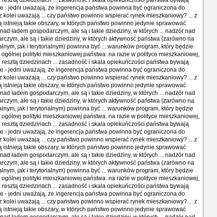
 z resztą dziedzinach ... zasadność i skala opiekuńczości państwa bywają
e - jedni uważają, że ingerencja państwa powinna być ograniczona do
z kolei uważają ... czy państwo powinno wspierać rynek mieszkaniowy? ... z
 istnieją takie obszary, w których państwo powinno jedynie sprawować
nad ładem gospodarczym, ale są i takie dziedziny, w których ... nadzór nad
czym, ale są i takie dziedziny, w których aktywność państwa (zarówno na
alnym, jak i terytorialnym) powinna być ... warunków program, który będzie
ogólnej polityki mieszkaniowej państwa. na razie w polityce mieszkaniowej,
 z resztą dziedzinach ... zasadność i skala opiekuńczości państwa bywają
e - jedni uważają, że ingerencja państwa powinna być ograniczona do
z kolei uważają ... czy państwo powinno wspierać rynek mieszkaniowy? ... z
 istnieją takie obszary, w których państwo powinno jedynie sprawować
nad ładem gospodarczym, ale są i takie dziedziny, w których ... nadzór nad
czym, ale są i takie dziedziny, w których aktywność państwa (zarówno na
alnym, jak i terytorialnym) powinna być ... warunków program, który będzie
ogólnej polityki mieszkaniowej państwa. na razie w polityce mieszkaniowej,
 z resztą dziedzinach ... zasadność i skala opiekuńczości państwa bywają
e - jedni uważają, że ingerencja państwa powinna być ograniczona do
z kolei uważają ... czy państwo powinno wspierać rynek mieszkaniowy? ... z
 istnieją takie obszary, w których państwo powinno jedynie sprawować
nad ładem gospodarczym, ale są i takie dziedziny, w których ... nadzór nad
czym, ale są i takie dziedziny, w których aktywność państwa (zarówno na
alnym, jak i terytorialnym) powinna być ... warunków program, który będzie
ogólnej polityki mieszkaniowej państwa. na razie w polityce mieszkaniowej,
 z resztą dziedzinach ... zasadność i skala opiekuńczości państwa bywają
e - jedni uważają, że ingerencja państwa powinna być ograniczona do
z kolei uważają ... czy państwo powinno wspierać rynek mieszkaniowy? ... z
 istnieją takie obszary, w których państwo powinno jedynie sprawować