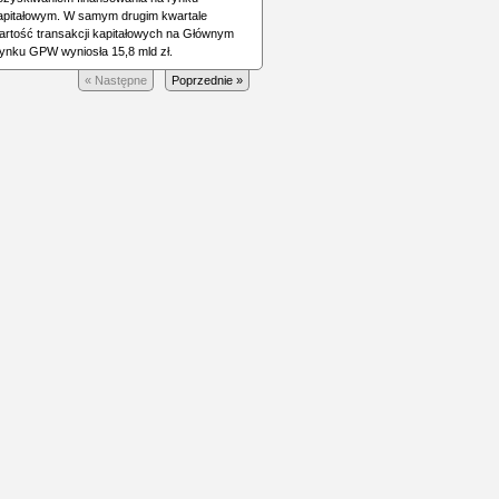
apitałowym. W samym drugim kwartale
artość transakcji kapitałowych na Głównym
ynku GPW wyniosła 15,8 mld zł.
« Następne
Poprzednie »