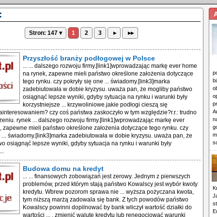
:
Stron: 147 ▾
1
2
3
▸
▸▸
Przyszłość branży podłogowej w Polsce
... ... dalszego rozwoju firmy.[link1]wprowadzając markę ever home
p
na rynek, zapewne mieli państwo określone założenia dotyczące
b
tego rynku. czy pokryły się one ... świadomy.[link3]marka
o
zadebiutowała w dobie kryzysu. uważa pan, że mogliby państwo
o
osiągnąć lepsze wyniki, gdyby sytuacja na rynku i warunki były
p
korzystniejsze ... krzywoliniowe.jakie podłogi cieszą się
A
interesowaniem? czy coś państwa zaskoczyło w tym względzie?r.r.: trudno
n
eniu. rynek ... dalszego rozwoju firmy.[link1]wprowadzając markę ever
g
 zapewne mieli państwo określone założenia dotyczące tego rynku. czy
m
e ... świadomy.[link3]marka zadebiutowała w dobie kryzysu. uważa pan, że
s
o osiągnąć lepsze wyniki, gdyby sytuacja na rynku i warunki były
..
Budowa domu na kredyt
... ... finansowych zobowiązań jest zerowy. Jednym z pierwszych
problemów, przed którym stają państwo Kowalscy jest wybór kwoty
K
kredytu. Wbrew pozorom sprawa nie ... wyższa pożyczana kwota,
J
tym niższą marżą zadowala się bank. Z tych powodów państwo
s
Kowalscy powinni dopilnować by bank wliczył wartość działki do
E
wartości ... , zmienić walutę kredytu lub renegocjować warunki