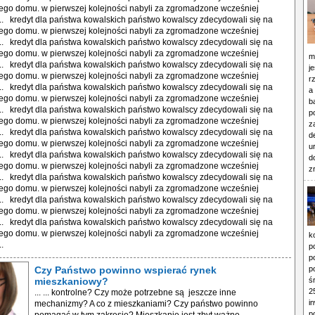
go domu. w pierwszej kolejności nabyli za zgromadzone wcześniej
.. kredyt dla państwa kowalskich państwo kowalscy zdecydowali się na
go domu. w pierwszej kolejności nabyli za zgromadzone wcześniej
.. kredyt dla państwa kowalskich państwo kowalscy zdecydowali się na
go domu. w pierwszej kolejności nabyli za zgromadzone wcześniej
m
.. kredyt dla państwa kowalskich państwo kowalscy zdecydowali się na
j
go domu. w pierwszej kolejności nabyli za zgromadzone wcześniej
r
.. kredyt dla państwa kowalskich państwo kowalscy zdecydowali się na
a
go domu. w pierwszej kolejności nabyli za zgromadzone wcześniej
b
.. kredyt dla państwa kowalskich państwo kowalscy zdecydowali się na
p
go domu. w pierwszej kolejności nabyli za zgromadzone wcześniej
z
.. kredyt dla państwa kowalskich państwo kowalscy zdecydowali się na
d
go domu. w pierwszej kolejności nabyli za zgromadzone wcześniej
u
.. kredyt dla państwa kowalskich państwo kowalscy zdecydowali się na
d
go domu. w pierwszej kolejności nabyli za zgromadzone wcześniej
z
.. kredyt dla państwa kowalskich państwo kowalscy zdecydowali się na
go domu. w pierwszej kolejności nabyli za zgromadzone wcześniej
.. kredyt dla państwa kowalskich państwo kowalscy zdecydowali się na
go domu. w pierwszej kolejności nabyli za zgromadzone wcześniej
.. kredyt dla państwa kowalskich państwo kowalscy zdecydowali się na
go domu. w pierwszej kolejności nabyli za zgromadzone wcześniej
k
.
p
p
Czy Państwo powinno wspierać rynek
p
mieszkaniowy?
ś
2
... ... kontrolne? Czy może potrzebne są jeszcze inne
i
mechanizmy? A co z mieszkaniami? Czy państwo powinno
p