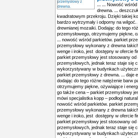
... ... Nowość wśró
drewna. ... deszczu
kwadratowym przekroju. Dzięki takiej ko
bardzo wytrzymały i odporny na wilgoć. 
drewnianej mozaiki. Dodając do tego ró
przemysłowego, otrzymujemy piękne, oż
... nowość wśród parkietów. parkiet prze
przemysłowy wykonany z drewna takich g
wenge i iroko, jest dostępny w ofercie fi
parkiet przemysłowy jest stosowany o
przemysłowych, jednak teraz staje się 
wykorzystywany w budynkach użyteczno
parkiet przemysłowy z drewna. ... daje 
dodając do tego różne natężenie barw p
otrzymujemy piękne, ożywiające i energ
go także cena – parkiet przemysłowy jes
mówi specjalistka kopp – podłogi natura
nowość wśród parkietów. parkiet przemys
przemysłowy wykonany z drewna takich g
wenge i iroko, jest dostępny w ofercie fi
parkiet przemysłowy jest stosowany o
przemysłowych, jednak teraz staje się 
wykorzystywany w budynkach użyteczno