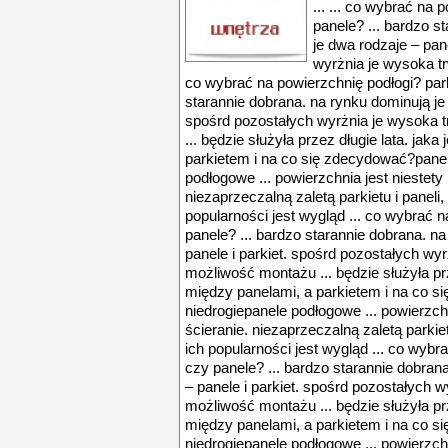
... ... co wybrać na 
panele? ... bardzo s
je dwa rodzaje – pan
wyrżnia je wysoka t
co wybrać na powierzchnię podłogi? park
starannie dobrana. na rynku dominują je 
spośrd pozostałych wyrżnia je wysoka 
... będzie służyła przez długie lata. jak
parkietem i na co się zdecydować?panele
podłogowe ... powierzchnia jest niestety
niezaprzeczalną zaletą parkietu i paneli,
popularności jest wygląd ... co wybrać n
panele? ... bardzo starannie dobrana. n
panele i parkiet. spośrd pozostałych wy
możliwość montażu ... będzie służyła prz
między panelami, a parkietem i na co si
niedrogiepanele podłogowe ... powierzch
ścieranie. niezaprzeczalną zaletą parkiet
ich popularności jest wygląd ... co wybr
czy panele? ... bardzo starannie dobran
– panele i parkiet. spośrd pozostałych 
możliwość montażu ... będzie służyła prz
między panelami, a parkietem i na co si
niedrogiepanele podłogowe ... powierzch