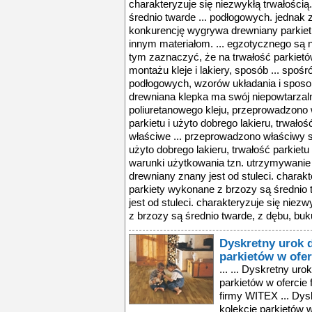
Dyskretny urok d
parkietów w ofe
... ... Dyskretny urok drewna, czyli nowe kolekcje parkietów w ofercie firmy WITEX ... parkietów w ofercie firmy WITEX ... Dyskretny urok drewna, czyli nowe kolekcje parkietów w ofercie firmy WITEX ... dyskretny urok drewna, czyli nowe kolekcje parkietów w ofercie firmy witex ... firma witex, mając ten fakt na uwadze, wprowadza do swojej oferty nowość – parkiety z kolekcji solo, duo i trio. dzięki tym drewnianym podłogom nasze wnętrza ... dyskretny urok drewna, czyli nowe kolekcje parkietów w ofercie firmy witex ... nie znudzi. parkiety firmy witex - siła naturalnościsiłą każdej z kolekcji parkietów firmy witex, oprócz zróżnicowanych wzorów desek i eleganckich, ponadczasowych ... perfekcyjne dopasowanie parkietu do charakteru wnętrza. wśród bogatej oferty parkietów z kolekcji solo, duo i trio odnaleźć możemy zatem drewna należące ... doskonale zapobiega natomiast naturalnej pracy drewna, czyli ogranicza skłonność parkietu do rozszerzania się i kurczenia, zaś bezklejowe łączenie realloc ... firma witex, mając ten fakt na uwadze, wprowadza do swojej oferty nowość – parkiety z kolekcji solo, duo i trio. dzięki tym drewnianym podłogom nasze wnętrza ... dyskretny urok drewna, czyli nowe kolekcje parkietów w ofercie firmy witex ... firma witex, mając ten fakt na uwadze, wprowadza do swojej oferty nowość – parkiety z kolekcji solo, duo i trio. dzięki tym drewnianym podłogom nasze wnętrza ... dyskretny urok drewna, czyli nowe kolekcje parkietów w ofercie firmy witex ... nie znudzi. parkiety firmy witex - siła naturalnościsiłą każdej z kolekcji parkietów firmy witex, oprócz zróżnicowanych wzorów desek i eleganckich, ponadczasowych ... perfekcyjne dopasowanie parkietu do charakteru wnętrza. wśród bogatej oferty parkietów z kolekcji solo, duo i trio odnaleźć możemy zatem drewna należące ... doskonale zapobiega natomiast naturalnej pracy drewna, czyli ogranicza skłonność parkietu do rozszerzania się i kurczenia, zaś bezklejowe łączenie realloc ... firma witex, mając ten fakt na uwadze, wprowadza do swojej oferty nowość – parkiety z kolekcji solo, duo i trio. dzięki tym drewnianym podłogom nasze wnętrza ... dyskretny urok drewna, czyli nowe kolekcje parkietów w ofercie firmy witex ... firma witex, mając ten fakt na uwadze, wprowadza do swojej oferty nowość – parkiety z kolekcji solo, duo i trio. dzięki tym drewnianym podłogom nasze wnętrza ... dyskretny urok drewna, czyli nowe kolekcje parkietów w ofercie firmy witex ... nie znudzi. parkiety firmy witex - siła naturalnościsiłą każdej z kolekcji parkietów firmy witex, oprócz zróżnicowanych wzorów desek i eleganckich, ponadczasowych ... perfekcyjne dopasowanie parkietu do charakteru wnętrza. wśród bogatej oferty parkietów z kolekcji solo, duo i trio odnaleźć możemy zatem drewna należące ... doskonale zapobiega natomiast naturalnej pracy drewna, czyli ogranicza skłonność parkietu do rozszerzania się i kurczenia, zaś bezklejowe łączenie realloc ... firma witex, mając ten fakt na uwadze, wprowadza do swojej oferty nowość – parkiety z kolekcji solo, duo i trio. dzięki tym drewnianym podłogom nasze wnętrza ... dyskretny urok drewna, czyli nowe kolekcje parkietów w ofercie firmy witex ... firma witex, mając ten fakt na uwadze, wprowadza do swojej oferty nowość – parkiety z kolekcji solo, duo i trio. dzięki tym drewnianym podłogom nasze wnętrza ... dyskretny urok drewna, czyli nowe kolekcje parkietów w ofercie firmy witex ... nie znudzi. parkiety firmy witex - siła naturalnościsiłą każdej z kolekcji parkietów firmy witex, oprócz zróżnicowanych wzorów desek i eleganckich, ponadczasowych ... perfekcyjne dopasowanie parkietu do charakteru wnętrza. wśród bogatej oferty parkietów z kolekcji solo, duo i trio odnaleźć możemy zatem drewna należące ... doskonale zapobiega natomiast naturalnej pracy drewna, czyli ogranicza skłonność parkietu do rozszerzania się i kurczenia, zaś bezklejowe łączenie realloc ... firma witex, mając ten fakt na uwadze, wprowadza do swojej oferty nowość – parkiety z kolekcji solo, duo i trio. dzięki tym drewnianym podłogom nasze wnętrza ... dyskretny urok drewna, czyli nowe kolekcje parkietów w ofercie firmy witex ... firma 