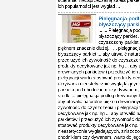
ścieranie. niezaprzeczalną zaletą parkiet
ich popularności jest wygląd ...
Pielęgnacja pod
błyszczący parki
... ... Pielęgnacja 
błyszczący parkiet ..
czyszczony parkiet,
pięknem znacznie dłużej. ... pielęgnacj
błyszczący parkiet ... aby utrwalić natu
przedłużyć ich żywotność do czyszczeni
produkty dedykowane jak np. hg ... aby u
drewnianych parkietów i przedłużyć ich
pielęgnacji warto stosować produkty ded
ukrywania nieestetycznie wyglądającyc
parkietu pod chodnikiem czy dywanem, w
środki ... pielęgnacja podłóg drewnianych
aby utrwalić naturalne piękno drewniany
żywotność do czyszczenia i pielęgnacji
dedykowane jak np. hg ... aby utrwalić 
parkietów i przedłużyć ich żywotność do
stosować produkty dedykowane jak np. h
nieestetycznie wyglądających, zniszcz
chodnikiem czy dywanem, warto do jego p