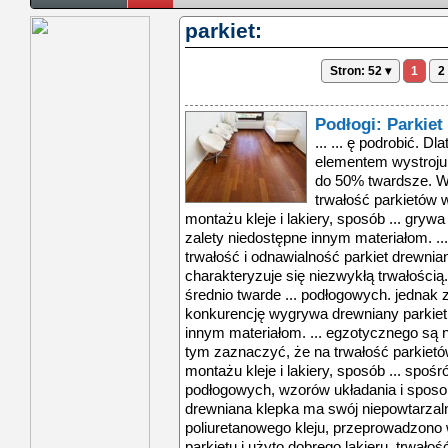
parkiet:
Stron: 52 ▾
1
2
Podłogi: Parkiet
... ... ę podrobić. Dlatego parkiet jest niezastąpionym elementem wystroju wnętrz. ... egzotycznego są nawet do 50% twardsze. Warto przy tym zaznaczyć, że na trwałość parkietów wpływają wykorzystane przy jego montażu kleje i lakiery, sposób ... grywa drewniany parkiet, który posiada zalety niedostępne innym materiałom. ... podłogi: parkiet czy panele? ... trwałość i odnawialność parkiet drewniany znany jest od stuleci. charakteryzuje się niezwykłą trwałością. parkiety wykonane z brzozy są średnio twarde ... podłogowych. jednak z nimi wszystkimi bezapelacyjnie konkurencję wygrywa drewniany parkiet, który posiada zalety niedostępne innym materiałom. ... egzotycznego są nawet do 50% twardsze. warto przy tym zaznaczyć, że na trwałość parkietów wpływają wykorzystane przy jego montażu kleje i lakiery, sposób ... spośród szerokiej gamy desek podłogowych, wzorów układania i sposobów wykańczania parkietów. każda drewniana klepka ma swój niepowtarzalny charakter, który ... użyto dobrego poliuretanowego kleju, przeprowadzono właściwy sposób sezonowania parkietu i użyto dobrego lakieru, trwałość parkietu znacznie wzrasta. właściwe ... przeprowadzono właściwy sposób sezonowania parkietu i użyto dobrego lakieru, trwałość parkietu znacznie wzrasta. właściwe warunki użytkowania tzn. utrzymywanie ... trwałość i odnawialność parkiet drewniany znany jest od stuleci. charakteryzuje się niezwykłą trwałością. parkiety wykonane z brzozy są średnio twarde ... parkiet drewniany znany jest od stuleci. charakteryzuje się niezwykłą trwałością. parkiety wykonane z brzozy są średnio twarde, z dębu, buku i jesionu ... podłogi: parkiet czy panele? ... trwałość i odnawialność parkiet drewniany znany jest od stuleci. charakteryzuje się niezwykłą trwałością. parkiety wykonane z brzozy są średnio twarde ... podłogowych. jednak z nimi wszystkimi bezapelacyjnie konkurencję wygrywa drewniany parkiet, który posiada zalety niedostępne innym materiałom. ... egzotycznego są nawet do 50% twardsze. warto przy tym zaznaczyć, że na trwałość parkietów wpływają wykorzystane przy jego montażu kleje i lakiery, sposób ... spośród szerokiej gamy desek podłogowych, wzorów układania i sposobów wykańczania parkietów. każda drewniana klepka ma swój niepowtarzalny charakter, który ... użyto dobrego poliuretanowego kleju, przeprowadzono właściwy sposób sezonowania parkietu i użyto dobrego lakieru, trwałość parkietu znacznie wzrasta. właściwe ... przeprowadzono właściwy sposób sezonowania parkietu i użyto dobrego lakieru, trwałość parkietu znacznie wzrasta. właściwe warunki użytkowania tzn. utrzymywanie ... trwałość i odnawialność parkiet drewniany znany jest od stuleci. charakteryzuje się niezwykłą trwałością. parkiety wykonane z brzozy są średnio twarde ... parkiet drewniany znany jest od stuleci. charakteryzuje się niezwykłą trwałością. parkiety wykonane z brzozy są średnio twarde, z dębu, buku i jesionu ... podłogi: parkiet czy panele? ... trwałość i odnawialność parkiet drewniany znany jest od stuleci. charakteryzuje się niezwykłą trwałością. parkiety wykonane z brzozy są średnio twarde ... podłogowych. jednak z nimi wszystkimi bezapelacyjnie konkurencję wygrywa drewniany parkiet, który posiada zalety niedostępne innym materiałom. ... egzotycznego są nawet do 50% twardsze. warto przy tym zaznaczyć, że na trwałość parkietów wpływają wykorzystane przy jego montażu kleje i lakiery, sposób ... spośród szerokiej gamy desek podłogowych, wzorów układania i sposobów wykańczania parkietów. każda drewniana klepka ma swój niepowtarzalny charakter, który ... użyto dobrego poliuretanowego kleju, przeprowadzono właściwy sposób sezonowania parkietu i użyto dobrego lakieru, trwałość parkietu znacznie wzrasta. właściwe ... przeprowadzono właściwy sposób sezonowania parkietu i użyto dobrego lakieru, trwałość parkietu znacznie wzrasta. właściwe warunki użytkowania tzn. utrzymywanie ... trwałość i odnawialność pa