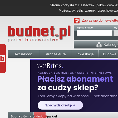
Strona korzysta z ciasteczek (plików cookies
Możesz określić warunki przechowywani
Zapisz się do newslette
Wpisz słowo
Wyb
Katalog
Aktualności
Architektura
Inwestycje
Budowa i
parkiet
Strona główna
Hasło