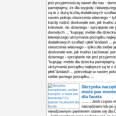
jest przyjemnością nawet dla nas - doros
pamiętajmy, że dla wygody i łatwiejsze
są te z dużą liczbą dodatkowych szuflad 
swoim pokoju stworzenia własnego – tylk
każdy rodzić doskonale wie, jak trudn
krlestwie. nic dziwnego - sprzątanie nie
dorosłych ... "kupując meble dla dzieck
łatwiejszego utrzymania porządku najlep
dodatkowych szuflad i płek"&ndash ... 
stworzenia własnego – tylko dla siebie j
doskonale wie, jak trudno zachować por
dziwnego - sprzątanie nie jest przyjemno
"kupując meble dla dziecka pamiętajmy, 
utrzymania porządku najlepsze są te z 
płek"&ndash ... potrzebuje w swoim poko
siebie jasnego porządku. ...
Skrzynka narzęd
może pas monter
dla faceta
... ... . Jeśli częs
narzędziami lub po p
nieodzownym partnerem stanie się dla C