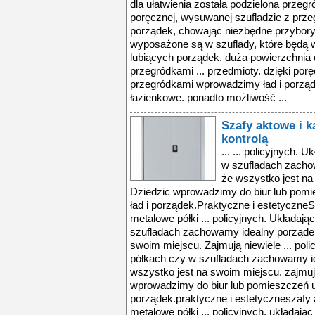
dla ułatwienia została podzielona przegr
poręcznej, wysuwanej szufladzie z prz
porządek, chowając niezbędne przybory 
wyposażone są w szuflady, które będą
lubiących porządek. duża powierzchnia d
przegródkami ... przedmioty. dzięki por
przegródkami wprowadzimy ład i porząd
łazienkowe. ponadto możliwość ...
Szafy aktowe i 
kontrolą
... ... policyjnych.
w szufladach zacho
że wszystko jest na 
Dziedzic wprowadzimy do biur lub pomi
ład i porządek.Praktyczne i estetyczne
metalowe półki ... policyjnych. Układaj
szufladach zachowamy idealny porządek
swoim miejscu. Zajmują niewiele ... pol
półkach czy w szufladach zachowamy id
wszystko jest na swoim miejscu. zajmują 
wprowadzimy do biur lub pomieszczeń uż
porządek.praktyczne i estetyczneszafy
metalowe półki ... policyjnych. układaj