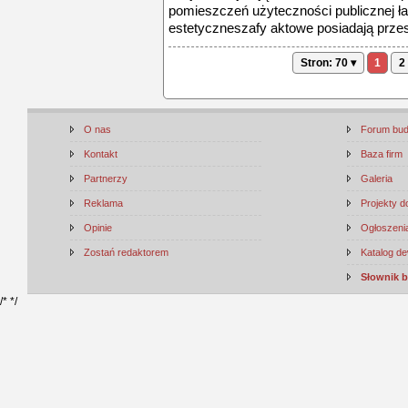
pomieszczeń użyteczności publicznej ła
estetyczneszafy aktowe posiadają przes
Stron: 70 ▾
1
2
O nas
Forum bu
Kontakt
Baza firm
Partnerzy
Galeria
Reklama
Projekty 
Opinie
Ogłoszenia
Zostań redaktorem
Katalog d
Słownik 
/*
*/