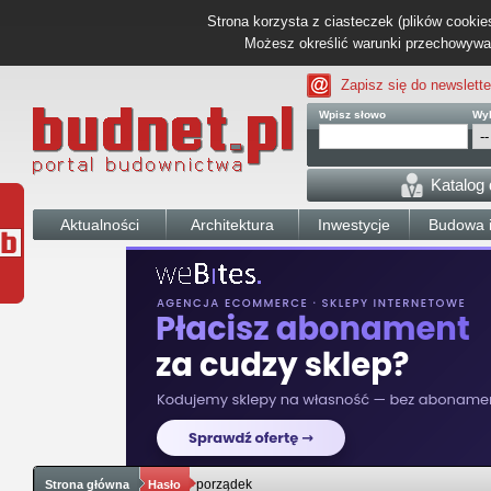
Strona korzysta z ciasteczek (plików cookies
Możesz określić warunki przechowywani
Zapisz się do newslette
Wpisz słowo
Wyb
Katalog
Aktualności
Architektura
Inwestycje
Budowa i
porządek
Strona główna
Hasło