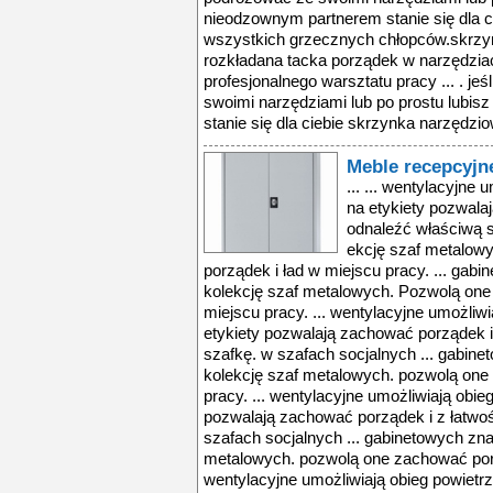
nieodzownym partnerem stanie się dla c
wszystkich grzecznych chłopców.skrzy
rozkładana tacka porządek w narzędzia
profesjonalnego warsztatu pracy ... . j
swoimi narzędziami lub po prostu lubi
stanie się dla ciebie skrzynka narzędziow
Meble recepcyjn
... ... wentylacyjne 
na etykiety pozwala
odnaleźć właściwą s
ekcję szaf metalow
porządek i ład w miejscu pracy. ... ga
kolekcję szaf metalowych. Pozwolą one
miejscu pracy. ... wentylacyjne umożliwi
etykiety pozwalają zachować porządek i
szafkę. w szafach socjalnych ... gabin
kolekcję szaf metalowych. pozwolą one
pracy. ... wentylacyjne umożliwiają obie
pozwalają zachować porządek i z łatwo
szafach socjalnych ... gabinetowych zn
metalowych. pozwolą one zachować porzą
wentylacyjne umożliwiają obieg powietrz