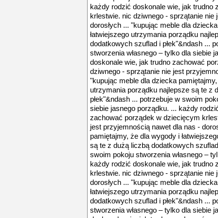
każdy rodzić doskonale wie, jak trudn
krlestwie. nic dziwnego - sprzątanie nie
dorosłych ... "kupując meble dla dzieck
łatwiejszego utrzymania porządku najlep
dodatkowych szuflad i płek"&ndash ... 
stworzenia własnego – tylko dla siebie j
doskonale wie, jak trudno zachować por
dziwnego - sprzątanie nie jest przyjemno
"kupując meble dla dziecka pamiętajmy, 
utrzymania porządku najlepsze są te z 
płek"&ndash ... potrzebuje w swoim poko
siebie jasnego porządku. ... każdy rodzi
zachować porządek w dziecięcym krlestw
jest przyjemnością nawet dla nas - doros
pamiętajmy, że dla wygody i łatwiejsze
są te z dużą liczbą dodatkowych szuflad 
swoim pokoju stworzenia własnego – tylk
każdy rodzić doskonale wie, jak trudn
krlestwie. nic dziwnego - sprzątanie nie
dorosłych ... "kupując meble dla dzieck
łatwiejszego utrzymania porządku najlep
dodatkowych szuflad i płek"&ndash ... 
stworzenia własnego – tylko dla siebie j