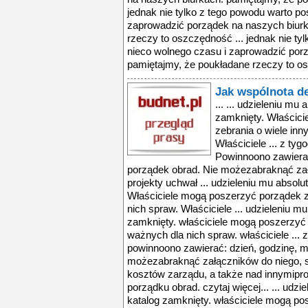
jednak nie tylko z tego powodu warto po
zaprowadzić porządek na naszych biurk
rzeczy to oszczędność ... jednak nie ty
nieco wolnego czasu i zaprowadzić por
pamiętajmy, że poukładane rzeczy to os
Jak wspólnota d
... ... udzieleniu mu 
zamknięty. Właścic
zebrania o wiele inn
Właściciele ... z t
Powinnoono zawierać
porządek obrad. Nie możezabraknąć zał
projekty uchwał ... udzieleniu mu absolu
Właściciele mogą poszerzyć porządek z
nich spraw. Właściciele ... udzieleniu mu
zamknięty. właściciele mogą poszerzyć 
ważnych dla nich spraw. właściciele ..
powinnoono zawierać: dzień, godzinę, m
możezabraknąć załączników do niego, są
kosztów zarządu, a także nad innymipr
porządku obrad. czytaj więcej... ... udzi
katalog zamknięty. właściciele mogą po