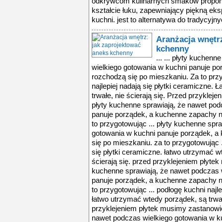
odkrywcom kulinarnych smaków proponu
kształcie łuku, zapewniający piękną e
kuchni. jest to alternatywa do tradycyjny
Aranżacja wnętr
kchenny
... ... płyty kuchen
wielkiego gotowania w kuchni panuje p
rozchodzą się po mieszkaniu. Za to przy
najlepiej nadają się płytki ceramiczne.
trwałe, nie ścierają się. Przed przyklej
płyty kuchenne sprawiają, że nawet pod
panuje porządek, a kuchenne zapachy n
to przygotowując ... płyty kuchenne spr
gotowania w kuchni panuje porządek, a
się po mieszkaniu. za to przygotowując .
się płytki ceramiczne. łatwo utrzymać w
ścierają się. przed przyklejeniem płytek
kuchenne sprawiają, że nawet podczas 
panuje porządek, a kuchenne zapachy n
to przygotowując ... podłogę kuchni najle
łatwo utrzymać wtedy porządek, są trwałe
przyklejeniem płytek musimy zastanowić 
nawet podczas wielkiego gotowania w k