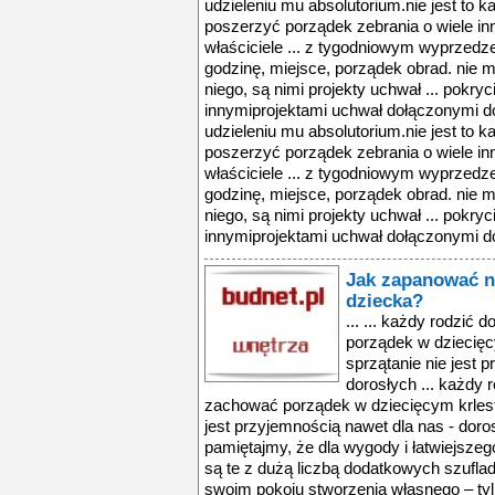
udzieleniu mu absolutorium.nie jest to k
poszerzyć porządek zebrania o wiele in
właściciele ... z tygodniowym wyprzedz
godzinę, miejsce, porządek obrad. nie
niego, są nimi projekty uchwał ... pokry
innymiprojektami uchwał dołączonymi do 
udzieleniu mu absolutorium.nie jest to k
poszerzyć porządek zebrania o wiele in
właściciele ... z tygodniowym wyprzedz
godzinę, miejsce, porządek obrad. nie
niego, są nimi projekty uchwał ... pokry
innymiprojektami uchwał dołączonymi do 
Jak zapanować n
dziecka?
... ... każdy rodzić
porządek w dziecięc
sprzątanie nie jest 
dorosłych ... każdy 
zachować porządek w dziecięcym krlestw
jest przyjemnością nawet dla nas - doros
pamiętajmy, że dla wygody i łatwiejsze
są te z dużą liczbą dodatkowych szuflad 
swoim pokoju stworzenia własnego – tylk