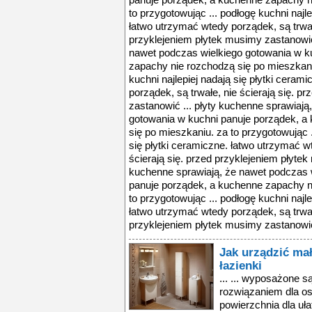
panuje porządek, a kuchenne zapachy n
to przygotowując ... podłogę kuchni najle
łatwo utrzymać wtedy porządek, są trwałe
przyklejeniem płytek musimy zastanowić 
nawet podczas wielkiego gotowania w k
zapachy nie rozchodzą się po mieszkaniu
kuchni najlepiej nadają się płytki ceram
porządek, są trwałe, nie ścierają się. p
zastanowić ... płyty kuchenne sprawiają
gotowania w kuchni panuje porządek, a
się po mieszkaniu. za to przygotowując .
się płytki ceramiczne. łatwo utrzymać w
ścierają się. przed przyklejeniem płytek
kuchenne sprawiają, że nawet podczas 
panuje porządek, a kuchenne zapachy n
to przygotowując ... podłogę kuchni najle
łatwo utrzymać wtedy porządek, są trwałe
przyklejeniem płytek musimy zastanowić
Jak urządzić mał
łazienki
... ... wyposażone 
rozwiązaniem dla o
powierzchnia dla uła