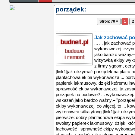
porządek:
Stron: 70 ▾
1
2
Jak zachować po
... ... jak zachować porządek na budowie? ... wykonawczej. czynnik ten uzyskał aż 77 proc. wskazań jako bardzo ważny.– "porządek na placu budowy jest wizytwką ekipy wykonawczej. co więcej, to ... kowalski z firmy ygdom, certyfikowany wykonawca silka ytong.[link1]jak utrzymać porządek na placu budowy?po pierwsze: dobry planfachowa ekipa wykonawcza ... porządek na budowie to swoisty papierek lakmusowy, dzięki któremu inwestor może ocenić fachowość i sprawność ekipy wykonawczej. ta zasada dotyczy każdej ... jak zachować porządek na budowie? ... wykonawczej. czynnik ten uzyskał aż 77 proc. wskazań jako bardzo ważny.– "porządek na placu budowy jest wizytwką ekipy wykonawczej. co więcej, to ... kowalski z firmy ygdom, certyfikowany wykonawca silka ytong.[link1]jak utrzymać porządek na placu budowy?po pierwsze: dobry planfachowa ekipa wykonawcza ... porządek na budowie to swoisty papierek lakmusowy, dzięki któremu inwestor może ocenić fachowość i sprawność ekipy wykonawczej. ta zasada dotyczy każdej ... etapach. z badań „silka ytong: murarz idealny” wynika, że gwarancja porządku na budowie jest dla inwestorw jednym z bardziej istotnych elementw ... dyscyplinawszyscy pracownicy firmy wykonawczej powinni być zaangażowani w utrzymanie porządku na budowie. przestrzeganie określonych zasad przez wszystkich ... jak zachować porządek na budowie? ... wykonawczej. czynnik ten uzyskał aż 77 proc. wskazań jako bardzo ważny.– "porządek na placu budowy jest wizytwką ekipy wykonawczej. co więcej, to ... kowalski z firmy ygdom, certyfikowany wykonawca silka ytong.[link1]jak utrzymać porządek na placu budowy?po pierwsze: dobry planfachowa ekipa wykonawcza ... porządek na budowie to swoisty papierek lakmusowy, dzięki któremu inwestor może ocenić fachowość i sprawność ekipy wykonawczej. ta zasada dotyczy każdej ... etapach. z badań „silka ytong: murarz idealny” wynika, że gwarancja porządku na budowie jest dla inwestorw jednym z bardziej istotnych elementw ... dyscyplinawszyscy pracownicy firmy wykonawczej powinni być zaangażowani w utrzymanie porządku na budowie. przestrzeganie określonych zasad przez wszystkich ... jak zachować porządek na budowie? ... wykonawczej. czynnik ten uzyskał aż 77 proc. wskazań jako bardzo ważny.– "porządek na placu budowy jest wizytwką ekipy wykonawczej. co więcej, to ... kowalski z firmy ygdom, certyfikowany wykonawca silka ytong.[link1]jak utrzymać porządek na placu budowy?po pierwsze: dobry planfachowa ekipa wykonawcza ... porządek na budowie to swoisty papierek lakmusowy, dzięki któremu inwestor może ocenić fachowość i sprawność ekipy wykonawczej. ta zasada dotyczy każdej ... etapach. z badań „silka ytong: murarz idealny” wynika, że gwarancja porządku na budowie jest dla inwestorw jednym z bardziej istotnych elementw ... dyscyplinawszyscy pracownicy firmy wykonawczej powinni być zaangażowani w utrzymanie porządku na budowie. przestrzeganie określonych zasad przez wszystkich ... jak zachować porządek na budowie? ... wykonawczej. czynnik ten uzyskał aż 77 proc. wskazań jako bardzo ważny.– "porządek na placu budowy jest wizytwką ekipy wykonawczej. co więcej, to ... kowalski z firmy ygdom, certyfikowany wykonawca silka ytong.[link1]jak utrzymać porządek na placu budowy?po pierwsze: dobry planfachowa ekipa wykonawcza ... porządek na budowie to swoisty papierek lakmusowy, dzięki któremu inwestor może ocenić fachowość i sprawność ekipy wykonawczej. ta zasada dotyczy każdej ... etapach. z badań „silka ytong: murarz idealny” wynika, że gwarancja porządku na budowie jest dla inwestorw jednym z bardziej istotnych elementw ... dyscyplinawszyscy pracownicy firmy wykonawczej powinni być zaangażowani w utrzymanie porządku na budowie. przestrzeganie określonych zasad przez wszystkich ... jak zachować porządek na budowie? ... wykonawczej. czynnik ten uzyskał aż 77 proc. wskazań jako bardzo ważny.– "porządek na placu budowy jest wizytwką ekipy wykonawczej. co więcej, to ... kowalski z firmy ygdom, certyfikowany wykonawca silka ytong.[link1]jak utrzymać porządek na placu budowy?po pierwsze: dobry planfachowa ekipa wykonawcza ... porządek na budowie to swoisty papierek lakmusowy, dzięki któremu inwestor może ocenić fachowość i sprawność ekipy wykonawczej. ta zasada dotyczy każdej ... etapach. z badań „silka ytong: murarz idealny” wynika, że gwarancja porządku na budowie jest dla inwestorw jednym z bardziej istotnych elementw ... dyscyplinawszyscy pracownicy firmy wykonawczej powinni być zaangażowani w utrzymanie porządku na budowie. przestrzeganie określonych zasad przez wszystkich ... jak zachować porządek na budowie? ... wykonawczej. czynnik ten uzyskał aż 77 proc. wskazań jako bardzo ważny.–