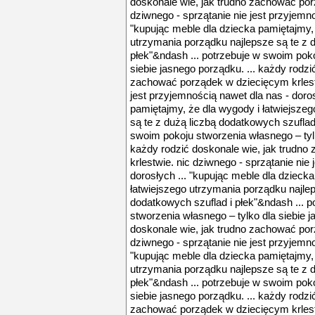
doskonale wie, jak trudno zachować por
dziwnego - sprzątanie nie jest przyjemno
"kupując meble dla dziecka pamiętajmy, 
utrzymania porządku najlepsze są te z 
płek"&ndash ... potrzebuje w swoim poko
siebie jasnego porządku. ... każdy rodzi
zachować porządek w dziecięcym krlestw
jest przyjemnością nawet dla nas - doros
pamiętajmy, że dla wygody i łatwiejsze
są te z dużą liczbą dodatkowych szuflad 
swoim pokoju stworzenia własnego – tylk
każdy rodzić doskonale wie, jak trudn
krlestwie. nic dziwnego - sprzątanie nie
dorosłych ... "kupując meble dla dzieck
łatwiejszego utrzymania porządku najlep
dodatkowych szuflad i płek"&ndash ... 
stworzenia własnego – tylko dla siebie j
doskonale wie, jak trudno zachować por
dziwnego - sprzątanie nie jest przyjemno
"kupując meble dla dziecka pamiętajmy, 
utrzymania porządku najlepsze są te z 
płek"&ndash ... potrzebuje w swoim poko
siebie jasnego porządku. ... każdy rodzi
zachować porządek w dziecięcym krlestw