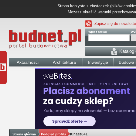
Strona korzysta z ciasteczek (plików cookies
Możesz określić warunki przechowywani
Zapisz się do newslette
Wpisz słowo
Wyb
Katalog
Aktualności
Architektura
Inwestycje
Budowa i
Kinasz841
Strona główna
Podgląd profilu