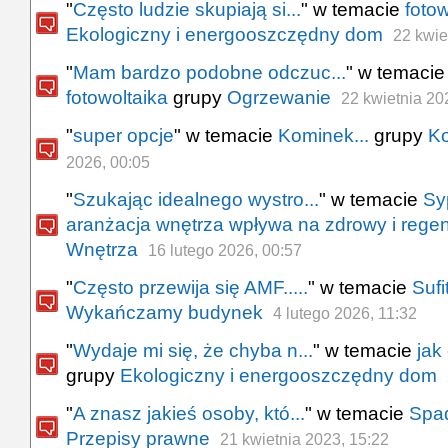
"
Często ludzie skupiają si...
" w temacie
foto
Ekologiczny i energooszczędny dom
22 kwie
"
Mam bardzo podobne odczuc...
" w temaci
fotowoltaika
grupy
Ogrzewanie
22 kwietnia 20
"
super opcje
" w temacie
Kominek...
grupy
Ko
2026, 00:05
"
Szukając idealnego wystro...
" w temacie
Sy
aranżacja wnętrza wpływa na zdrowy i rege
Wnętrza
16 lutego 2026, 00:57
"
Często przewija się AMF.....
" w temacie
Suf
Wykańczamy budynek
4 lutego 2026, 11:32
"
Wydaje mi się, że chyba n...
" w temacie
jak
grupy
Ekologiczny i energooszczędny dom
"
A znasz jakieś osoby, któ...
" w temacie
Spa
Przepisy prawne
21 kwietnia 2023, 15:22