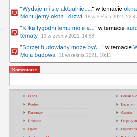
"
Wydaje mi się aktualnie,....
" w temacie
okna
Montujemy okna i drzwi
18 września 2021, 22:4
"
Kilka tygodni temu moje a...
" w temacie
aut
tematy
13 września 2021, 14:58
"
Sprzęt budowlany może być...
" w temacie
W
Moja budowa
11 września 2021, 10:11
Komentarze
O nas
Forum bu
Kontakt
Baza firm
Partnerzy
Galeria
Reklama
Projekty 
Opinie
Ogłoszenia