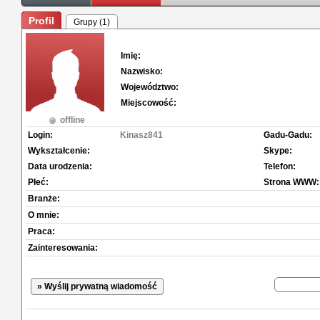
Profil
Grupy (1)
Imię:
Nazwisko:
Województwo:
Miejscowość:
offline
Login:
Kinasz841
Gadu-Gadu:
Wykształcenie:
Skype:
Data urodzenia:
Telefon:
Płeć:
Strona WWW:
Branże:
O mnie:
Praca:
Zainteresowania:
» Wyślij prywatną wiadomość