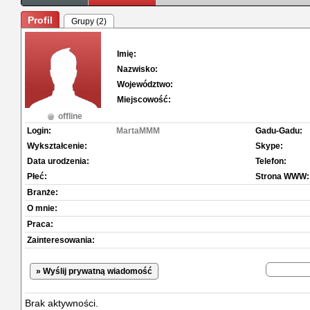
Profil
Grupy (2)
Imię:
Nazwisko:
Województwo:
Miejscowość:
offline
Login:
MartaMMM
Gadu-Gadu:
Wykształcenie:
Skype:
Data urodzenia:
Telefon:
Płeć:
Strona WWW:
Branże:
O mnie:
Praca:
Zainteresowania:
» Wyślij prywatną wiadomość
Brak aktywności.