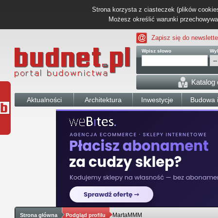
Strona korzysta z ciasteczek (plików cookies
Możesz określić warunki przechowywani
Zapisz się do newslette
Wpisz słowo
Wyb
Katalog
Aktualności
Architektura
Inwestycje
Budowa i
MartaMMM
Strona główna
Podgląd profilu