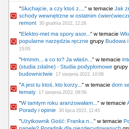
"
Słuchajcie, a czy ktoś z....
" w temacie
Jak z
schody wewnętrzne w ostatnim ćwierćwiecz
remont
30 grudnia 2022, 12:26
"
Elektro-met ma spory asor...
" w temacie
Wkr
popularne narzędzia ręczne
grupy
Budowa i
15:05
"
Hmmm... a co to? Ja właśn...
" w temacie
In
(studia zdalne) - Studia podyplomowe
grup
budownictwie
17 sierpnia 2022, 10:08
"
A jest tu ktoś, kto korzy...
" w temacie
dom se
tematy
17 sierpnia 2022, 08:56
"
W tamtym roku aranżowałam...
" w temacie
Porady i opinie
30 lipca 2022, 11:45
"
Użytkownik Gość: Franka n...
" w temacie
P
panele? Poradnik dla niezdecydowanych
gr