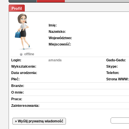
Profil
Imię:
Nazwisko:
Województwo:
Miejscowość:
offline
Login:
amanda
Gadu-Gadu:
Wykształcenie:
Skype:
Data urodzenia:
Telefon:
Płeć:
Strona WWW:
Branże:
O mnie:
Praca:
Zainteresowania:
» Wyślij prywatną wiadomość