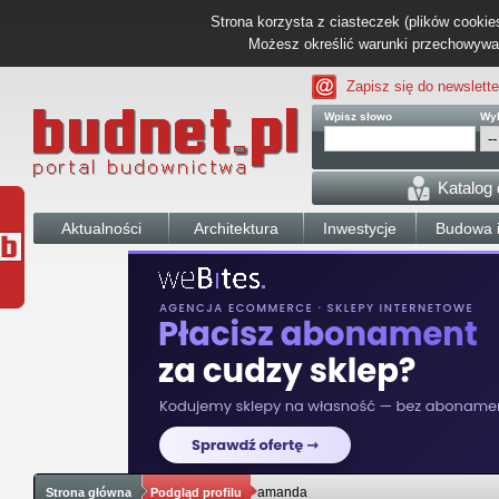
Strona korzysta z ciasteczek (plików cookies
Możesz określić warunki przechowywani
Zapisz się do newslette
Wpisz słowo
Wyb
Katalog
Aktualności
Architektura
Inwestycje
Budowa i
amanda
Strona główna
Podgląd profilu