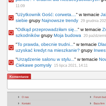
11:09
"
Użytkownik Gość: corweta....
" w temacie
Ja
siebie
grupy
Najnowsze trendy
29 grudnia 202
"
Odkąd przeprowadziłam się...
" w temacie
Z
szkodników
grupy
Moja budowa
20 październ
"
To prawda, obecnie trudni...
" w temacie
Dla
uzyskać kredyt na mieszkanie?
grupy
Inwes
"
Urządzenie salonu w stylu...
" w temacie
No
Ciekawe pomysły
15 lipca 2021, 14:11
Komentarze
O nas
Forum bu
Kontakt
Baza firm