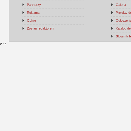
Partnerzy
Galeria
Reklama
Projekty 
Opinie
Ogłoszenia
Zostań redaktorem
Katalog d
Słownik 
/*
*/