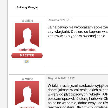
Reklamy Google
29 marca 2021, 21:13
offline
Ja na pewno nie wyobrażam sobie żadn
czy wkrętarki. Dopiero co kupiłem w 
zestaw w skrzynce w świetnej cenie.
paniwladca
MAJSTER
16 grudnia 2021, 13:47
offline
W takim razie jeżeli szukacie wyjątko
dobrej jakości w zakresie takich akce
wkręty do płyt gipsowych, wkręty TORX 
polecam sprawdzić ofertę hurtowni C
na pełne wsparcie, dobre ceny i co r
realizacji dostaw. Dla firmy budowlan