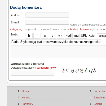
Dodaj komentarz
Podpis
E-mail
Adres e-mail nie bedzie prezen
Zaloguj się
. Nie posiadasz jeszcze konta w serwisie
budnet.pl
?
Załóż je
już teraz
w 
Treść
Kolor:
Wprowadź kod z obrazka
Obrazek nieczytelny?
Wygeneruj nowy
O nas
Forum bu
Kontakt
Baza firm
Partnerzy
Galeria