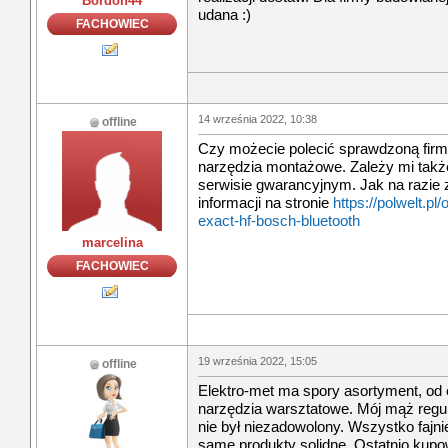
Bordon44
udana :)
FACHOWIEC
14 września 2022, 10:38
offline
Czy możecie polecić sprawdzoną firmę
narzędzia montażowe. Zależy mi takż
serwisie gwarancyjnym. Jak na razie 
informacji na stronie
https://polwelt.pl
exact-hf-bosch-bluetooth
marcelina
FACHOWIEC
19 września 2022, 15:05
offline
Elektro-met ma spory asortyment, od 
narzędzia warsztatowe. Mój mąż regul
nie był niezadowolony. Wszystko fajni
same produkty solidne. Ostatnio kupo