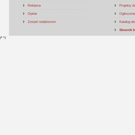
Reklama
Projekty 
Opinie
Ogłoszenia
Zostań redaktorem
Katalog d
Słownik 
/*
*/