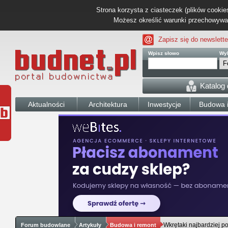
Strona korzysta z ciasteczek (plików cookies
Możesz określić warunki przechowywani
Zapisz się do newslette
Wpisz słowo
Wyb
Katalog
Aktualności
Architektura
Inwestycje
Budowa i
Wkrętaki najbardziej p
Forum budowlane
Artykuły
Budowa i remont