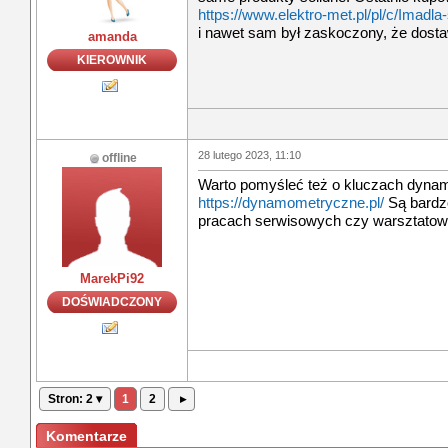
https://www.elektro-met.pl/pl/c/Imadla
i nawet sam był zaskoczony, że dosta
amanda
KIEROWNIK
28 lutego 2023, 11:10
offline
Warto pomyśleć też o kluczach dyn
https://dynamometryczne.pl/
Są bardz
pracach serwisowych czy warsztatow
MarekPi92
DOŚWIADCZONY
Stron: 2 ▾
1
2
▸
Komentarze