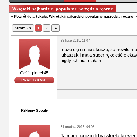
Wkrętaki najbardziej popularne narzędzia ręczne
«
Powrót do artykułu: Wkrętaki najbardziej popularne narzędzia ręczne
|
Stron: 2 ▾
1
2
▸
29 lipca 2015, 11:07
może się na nie skusze, zamówiłem os
lukaszuk i maja super rękojeść cieka
nigdy ich nie miałem
Gość: piotrek45
PRAKTYKANT
Reklamy Google
31 grudnia 2015, 04:08
Ja mam bardzo dobrą wkrętarko-wierta