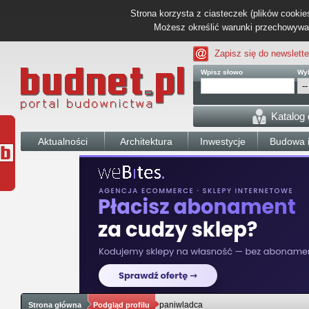
Strona korzysta z ciasteczek (plików cookies
Możesz określić warunki przechowywani
Zapisz się do newslette
Wpisz słowo
Wyb
Katalog
Aktualności
Architektura
Inwestycje
Budowa i
paniwladca
Strona główna
Podgląd profilu