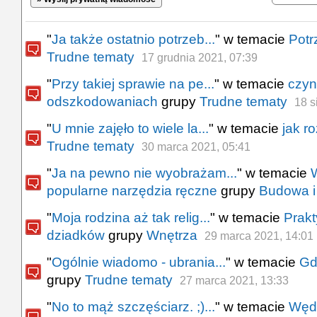
"
Ja także ostatnio potrzeb...
" w temacie
Potr
Trudne tematy
17 grudnia 2021, 07:39
"
Przy takiej sprawie na pe...
" w temacie
czyn
odszkodowaniach
grupy
Trudne tematy
18 s
"
U mnie zajęło to wiele la...
" w temacie
jak r
Trudne tematy
30 marca 2021, 05:41
"
Ja na pewno nie wyobrażam...
" w temacie
W
popularne narzędzia ręczne
grupy
Budowa i
"
Moja rodzina aż tak relig...
" w temacie
Prakt
dziadków
grupy
Wnętrza
29 marca 2021, 14:01
"
Ogólnie wiadomo - ubrania...
" w temacie
Gd
grupy
Trudne tematy
27 marca 2021, 13:33
"
No to mąż szczęściarz. ;)...
" w temacie
Węd