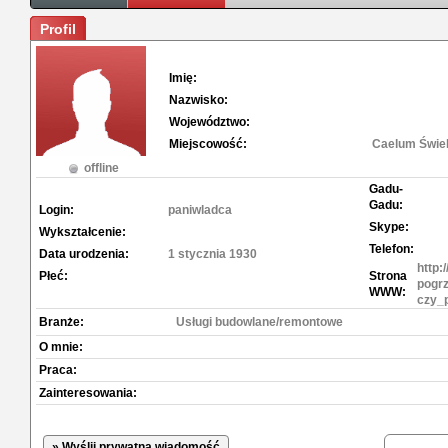
Profil
Imię:
Nazwisko:
Województwo:
Miejscowość:
Caelum Świe
offline
Gadu-
Gadu:
Login:
paniwladca
Skype:
Wykształcenie:
Telefon:
Data urodzenia:
1 stycznia 1930
http:
Płeć:
Strona
pogrz
WWW:
czy_
Branże:
Usługi budowlane/remontowe
O mnie:
Praca:
Zainteresowania:
» Wyślij prywatną wiadomość