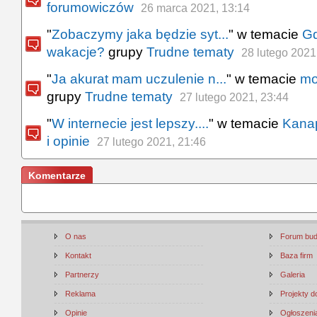
forumowiczów
26 marca 2021, 13:14
"
Zobaczymy jaka będzie syt...
" w temacie
Gd
wakacje?
grupy
Trudne tematy
28 lutego 2021
"
Ja akurat mam uczulenie n...
" w temacie
mo
grupy
Trudne tematy
27 lutego 2021, 23:44
"
W internecie jest lepszy....
" w temacie
Kana
i opinie
27 lutego 2021, 21:46
Komentarze
O nas
Forum bu
Kontakt
Baza firm
Partnerzy
Galeria
Reklama
Projekty 
Opinie
Ogłoszenia