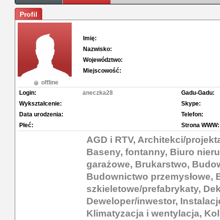
Profil
Imię:
Nazwisko:
Województwo:
Miejscowość:
offline
Login:
aneczka28
Gadu-Gadu:
Wykształcenie:
Skype:
Data urodzenia:
Telefon:
Płeć:
Strona WWW:
AGD i RTV, Architekci/projekt
Baseny, fontanny, Biuro nie
garażowe, Brukarstwo, Budo
Budownictwo przemysłowe, 
szkieletowe/prefabrykaty, De
Deweloper/inwestor, Instalacj
Klimatyzacja i wentylacja, Ko