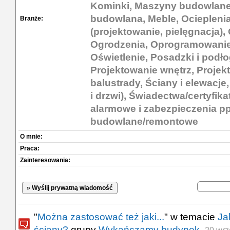
Kominki, Maszyny budowlane,
budowlana, Meble, Ocieplenia
Branże:
(projektowanie, pielęgnacja)
Ogrodzenia, Oprogramowanie
Oświetlenie, Posadzki i podł
Projektowanie wnętrz, Projek
balustrady, Ściany i elewacje
i drzwi), Świadectwa/certyfik
alarmowe i zabezpieczenia pp
budowlane/remontowe
O mnie:
Praca:
Zainteresowania:
» Wyślij prywatną wiadomość
"
Można zastosować też jaki...
" w temacie
Ja
ściany?
grupy
Wykańczamy budynek