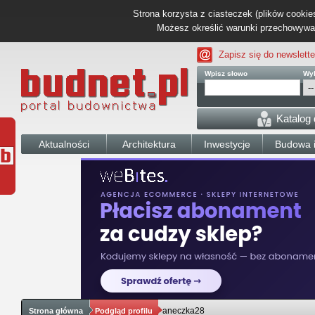
Strona korzysta z ciasteczek (plików cookies
Możesz określić warunki przechowywani
Zapisz się do newslette
Wpisz słowo
Wyb
Katalog
Aktualności
Architektura
Inwestycje
Budowa i
aneczka28
Strona główna
Podgląd profilu