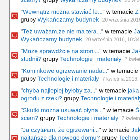
20 wrz
"
Wewnątrz można stawiać le...
" w temacie
Z
grupy
Wykańczamy budynek
20 września 201
"
Też uważam,że nie ma tera...
" w temacie
Ja
Wykańczamy budynek
20 września 2016, 10:34
"
Może sprawdźcie na stroni...
" w temacie
Ja
studnii?
grupy
Technologie i materiały
7 kwie
"
Kominkowe ogrzewanie nada...
" w temacie
grupy
Technologie i materiały
7 kwietnia 2016,
"
chyba najlepiej byłoby za...
" w temacie
jaka
ogrodu z rzeki?
grupy
Technologie i materiał
"
Skutki można usuwać płyna...
" w temacie
Ś
ścian?
grupy
Technologie i materiały
7 kwietn
"
Ja czytałam, że ogrzewani...
" w temacie
Jak
najtańsze dla nowego domu?
grupy
Technolo