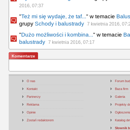
2016, 07:37
"
Też mi się wydaje, że taf...
" w temacie
Balus
grupy
Schody i balustrady
7 kwietnia 2016, 07:
"
Dużo możliwości i kombina...
" w temacie
Ba
balustrady
7 kwietnia 2016, 07:17
Komentarze
O nas
Forum bu
Kontakt
Baza firm
Partnerzy
Galeria
Reklama
Projekty 
Opinie
Ogłoszenia
Zostań redaktorem
Katalog d
Słownik 