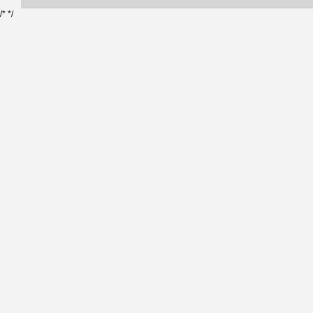
/*
*/