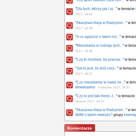
"
Czy tanio zawsze musi ozn...
" w te
"
Dla tych, którzy jak i ja...
" w temacie
2017, 18:41
"
Akacjowa Aleja w Radzymin...
" w t
2017, 18:39
"
A co sądzicie o takim roz...
" w temac
"
Mieszkania w rodzaju tych...
" w tem
2017, 18:39
"
Czy to możliwe, by pracow...
" w tem
"
Jak to jest, że dziś cora...
" w temaci
2017, 18:37
"
Czy mieszkanie w małej mi...
" w te
dewelopera
4 sierpnia 2017, 18:37
"
Czy to jest taki trend, ż...
" w temacie
sierpnia 2017, 18:37
"
Akacjowa Aleja w Radzymin...
" w t
MdM o takim metrażu?
grupy
Inwesty
Komentarze