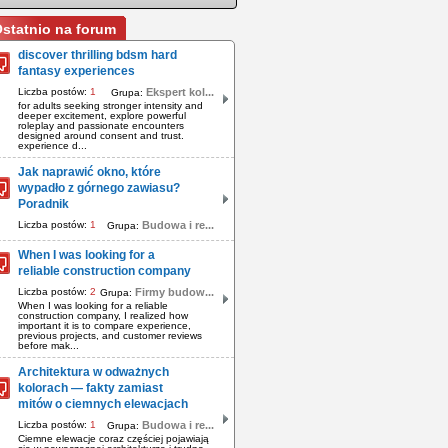
statnio na forum
discover thrilling bdsm hard
fantasy experiences
Liczba postów:
1
Ekspert kol...
Grupa:
for adults seeking stronger intensity and
deeper excitement, explore powerful
roleplay and passionate encounters
designed around consent and trust.
experience d...
Jak naprawić okno, które
wypadło z górnego zawiasu?
Poradnik
Liczba postów:
1
Budowa i re...
Grupa:
When I was looking for a
reliable construction company
Liczba postów:
2
Firmy budow...
Grupa:
When I was looking for a reliable
construction company, I realized how
important it is to compare experience,
previous projects, and customer reviews
before mak...
Architektura w odważnych
kolorach — fakty zamiast
mitów o ciemnych elewacjach
Liczba postów:
1
Budowa i re...
Grupa:
Ciemne elewacje coraz częściej pojawiają