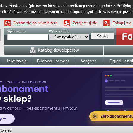
ta z ciasteczek (plików cookies) w celu realizacji usług i zgodnie z
Polityką
określić warunki przechowywania lub dostępu do tych plików w swojej przeg
Zapisz się do newslettera
|
Zarejestruj się
|
Zaloguj się
Wpisz słowo
Wybierz dział
Szukaj
Katalog deweloperów
Inwestycje
Budowa i remont
Wnętrza
Ogród i dzia
ikgala9