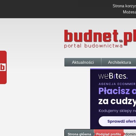
Strona korzys
Możesz 
Aktualności
Architektura
domin
Strona główna
Podgląd profilu