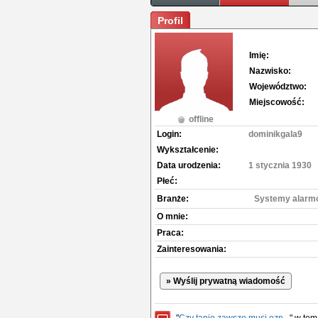
Profil
Imię:
Nazwisko:
Województwo:
Miejscowość:
offline
Login:
dominikgala9
Wykształcenie:
Data urodzenia:
1 stycznia 1930
Płeć:
Branże:
Systemy alarmo
O mnie:
Praca:
Zainteresowania:
» Wyślij prywatną wiadomość