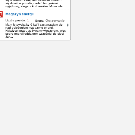
się w nowoczesnej architekturze i trudno
się dziwić – potrafią nadać budynkowi
wyjątkowy, elegancki charakter. Moim zda...
Magazyn energii
Liczba postów:
1
Ogrzewanie
Grupa:
Mam fotowoltaikę 6 kW i zastanawiam się
nad dołożeniem magazynu energii.
Najwięcej prądu zużywamy wieczorem, więc
sporo energii oddajemy wcześniej do sieci.
Jak...