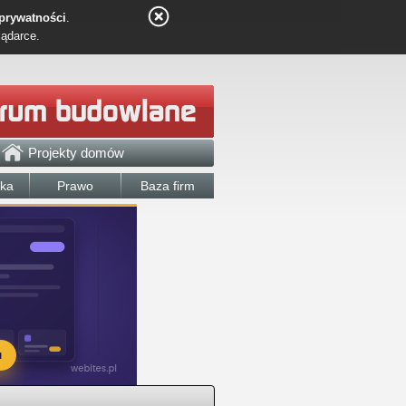
 prywatności
.
lądarce.
Projekty domów
łka
Prawo
Baza firm