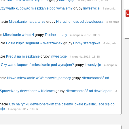
macie
Jakie mieszkanie wybrać?
grupy
Inwestycje
4 sierpnia 2017, 18:42
Czy warto kupować mieszkanie pod wynajem?
grupy
Inwestycje
4 sierpnia
emacie
Mieszkanie na parterze
grupy
Nieruchomość od dewelopera
4 sierpnia
ie
Mieszkanie w Łodzi
grupy
Trudne tematy
4 sierpnia 2017, 18:39
acie
Gdzie kupić segment w Warszawie?
grupy
Domy szeregowe
4 sierpnia
acie
Kredyt na mieszkanie
grupy
Inwestycje
4 sierpnia 2017, 18:38
e
Czy warto kupować mieszkanie pod wynajem?
grupy
Inwestycje
4 sierpnia
macie
Nowe mieszkanie w Warszawie, pomocy
grupy
Nieruchomość od
Sprawdzony deweloper w Kielcach
grupy
Nieruchomość od dewelopera
4
emacie
Czy na rynku deweloperskim znajdziemy lokale kwalifikujące się do
cje
4 sierpnia 2017, 18:36