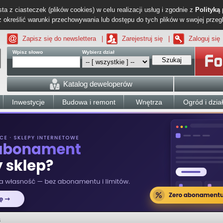
ta z ciasteczek (plików cookies) w celu realizacji usług i zgodnie z
Polityką
określić warunki przechowywania lub dostępu do tych plików w swojej przeg
Zapisz się do newslettera
|
Zarejestruj się
|
Zaloguj się
Wpisz słowo
Wybierz dział
Szukaj
Katalog deweloperów
Inwestycje
Budowa i remont
Wnętrza
Ogród i dzia
s