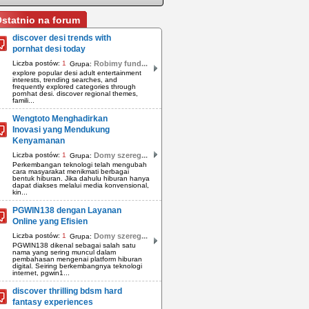
statnio na forum
discover desi trends with
pornhat desi today
Liczba postów:
1
Robimy fund...
Grupa:
explore popular desi adult entertainment
interests, trending searches, and
frequently explored categories through
pornhat desi. discover regional themes,
famili...
Wengtoto Menghadirkan
Inovasi yang Mendukung
Kenyamanan
Liczba postów:
1
Domy szereg...
Grupa:
Perkembangan teknologi telah mengubah
cara masyarakat menikmati berbagai
bentuk hiburan. Jika dahulu hiburan hanya
dapat diakses melalui media konvensional,
kin...
PGWIN138 dengan Layanan
Online yang Efisien
Liczba postów:
1
Domy szereg...
Grupa:
PGWIN138 dikenal sebagai salah satu
nama yang sering muncul dalam
pembahasan mengenai platform hiburan
digital. Seiring berkembangnya teknologi
internet, pgwin1...
discover thrilling bdsm hard
fantasy experiences