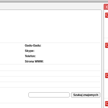
O
Gadu-Gadu:
Skype:
Telefon:
Strona WWW: