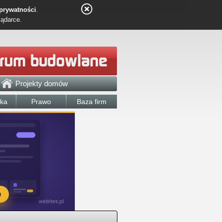
 prywatności
.
lądarce.
Projekty domów
łka
Prawo
Baza firm