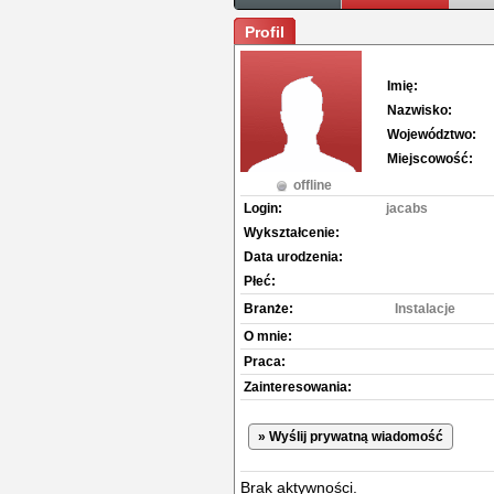
Profil
Imię:
Nazwisko:
Województwo:
Miejscowość:
offline
Login:
jacabs
Wykształcenie:
Data urodzenia:
Płeć:
Branże:
Instalacje
O mnie:
Praca:
Zainteresowania:
» Wyślij prywatną wiadomość
Brak aktywności.