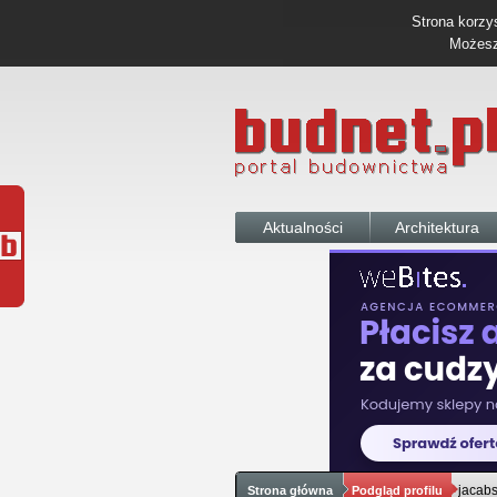
Strona korzys
Możesz 
Aktualności
Architektura
jacab
Strona główna
Podgląd profilu