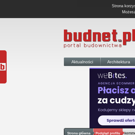
Strona korzys
Możesz 
Aktualności
Architektura
kemme
Strona główna
Podgląd profilu