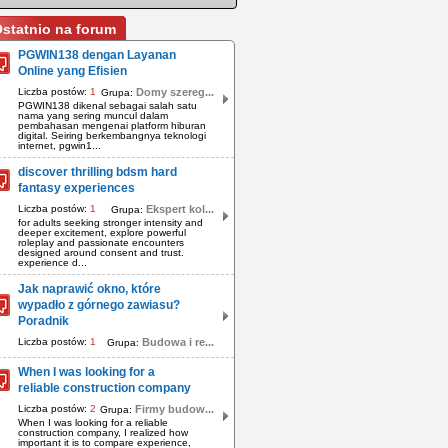
statnio na forum
PGWIN138 dengan Layanan
Online yang Efisien
Liczba postów:
1
Domy szereg...
Grupa:
PGWIN138 dikenal sebagai salah satu
nama yang sering muncul dalam
pembahasan mengenai platform hiburan
digital. Seiring berkembangnya teknologi
internet, pgwin1...
discover thrilling bdsm hard
fantasy experiences
Liczba postów:
1
Ekspert kol...
Grupa:
for adults seeking stronger intensity and
deeper excitement, explore powerful
roleplay and passionate encounters
designed around consent and trust.
experience d...
Jak naprawić okno, które
wypadło z górnego zawiasu?
Poradnik
Liczba postów:
1
Budowa i re...
Grupa:
When I was looking for a
reliable construction company
Liczba postów:
2
Firmy budow...
Grupa:
When I was looking for a reliable
construction company, I realized how
important it is to compare experience,