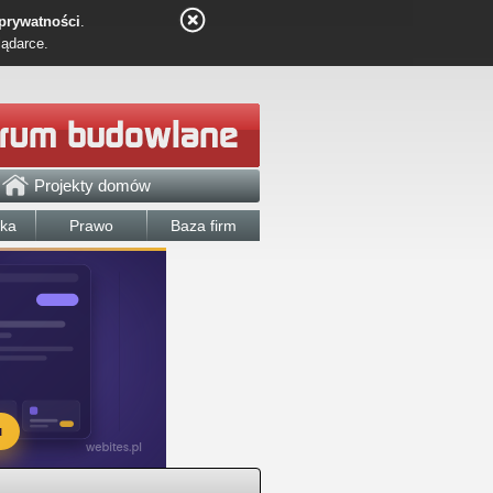
 prywatności
.
lądarce.
Projekty domów
łka
Prawo
Baza firm