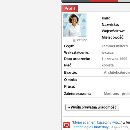
Profil
Imię:
Nazwisko:
Województwo:
Miejscowość:
offline
Login:
kemmer.milford
Wykształcenie:
wyższe
Data urodzenia:
1 czerwca 1990
Płeć:
kobieta
Branże:
Architekci/proj
O mnie:
Praca:
Zainteresowania:
Mortrans - pro
» Wyślij prywatną wiadomość
"
Moim zdaniem kasetony wra...
" w t
Technologie i materiały
4 lipca 2025,