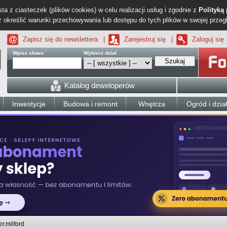
ta z ciasteczek (plików cookies) w celu realizacji usług i zgodnie z
Polityką
określić warunki przechowywania lub dostępu do tych plików w swojej przeg
Zapisz się do newslettera
|
Zarejestruj się
|
Zaloguj się
Wpisz słowo
Wybierz dział
Szukaj
Katalog deweloperów
Inwestycje
Budowa i remont
Wnętrza
Ogród i dzia
r.milford