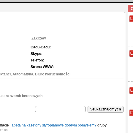
O
Zakrzew
Gadu-Gadu:
Skype:
Telefon:
Strona WWW:
ektanci, Automatyka, Biuro nieruchomości
ducent szamb betonowych
emacie
Tapeta na kasetony styropianowe dobrym pomysłem?
grupy
 13:00