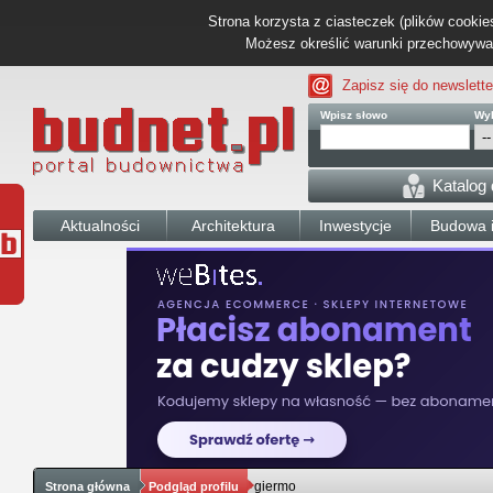
Strona korzysta z ciasteczek (plików cookies
Możesz określić warunki przechowywani
Zapisz się do newslette
Wpisz słowo
Wyb
Katalog
Aktualności
Architektura
Inwestycje
Budowa i
giermo
Strona główna
Podgląd profilu