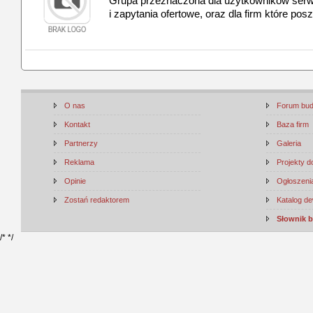
Grupa przeznaczona dla użytkowników serw
i zapytania ofertowe, oraz dla firm które pos
O nas
Forum bu
Kontakt
Baza firm
Partnerzy
Galeria
Reklama
Projekty 
Opinie
Ogłoszenia
Zostań redaktorem
Katalog d
Słownik 
/*
*/