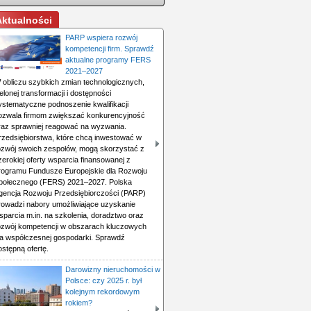
Aktualności
PARP wspiera rozwój
kompetencji firm. Sprawdź
aktualne programy FERS
2021–2027
 obliczu szybkich zmian technologicznych,
ielonej transformacji i dostępności
ystematyczne podnoszenie kwalifikacji
ozwala firmom zwiększać konkurencyjność
raz sprawniej reagować na wyzwania.
rzedsiębiorstwa, które chcą inwestować w
ozwój swoich zespołów, mogą skorzystać z
zerokiej oferty wsparcia finansowanej z
rogramu Fundusze Europejskie dla Rozwoju
połecznego (FERS) 2021–2027. Polska
gencja Rozwoju Przedsiębiorczości (PARP)
rowadzi nabory umożliwiające uzyskanie
sparcia m.in. na szkolenia, doradztwo oraz
ozwój kompetencji w obszarach kluczowych
la współczesnej gospodarki. Sprawdź
ostępną ofertę.
Darowizny nieruchomości w
Polsce: czy 2025 r. był
kolejnym rekordowym
rokiem?