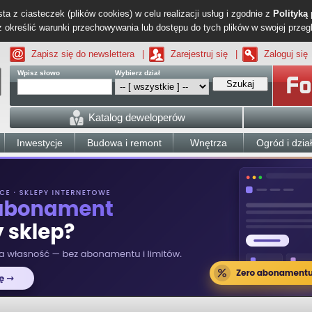
ta z ciasteczek (plików cookies) w celu realizacji usług i zgodnie z
Polityką
określić warunki przechowywania lub dostępu do tych plików w swojej przeg
Zapisz się do newslettera
|
Zarejestruj się
|
Zaloguj się
Wpisz słowo
Wybierz dział
Szukaj
Katalog deweloperów
Inwestycje
Budowa i remont
Wnętrza
Ogród i dzia