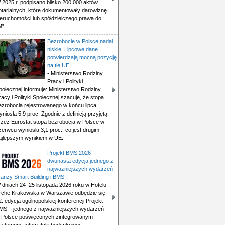
 2025 r. podpisano blisko 200 000 aktów
otarialnych, które dokumentowały darowiznę
ieruchomości lub spółdzielczego prawa do
M”.
Bezrobocie w Polsce nadal
niskie. Lipcowe dane
potwierdzają mocną pozycję
na tle UE
- Ministerstwo Rodziny,
Pracy i Polityki
połecznej informuje: Ministerstwo Rodziny,
racy i Polityki Społecznej szacuje, że stopa
ezrobocia rejestrowanego w końcu lipca
yniosła 5,9 proc. Zgodnie z definicją przyjętą
rzez Eurostat stopa bezrobocia w Polsce w
zerwcu wyniosła 3,1 proc., co jest drugim
ajlepszym wynikiem w UE.
Projekt BMS 2026 –
dwunasta edycja jednego z
najważniejszych wydarzeń
ranży Smart Building i BMS
 dniach 24–25 listopada 2026 roku w Hotelu
rche Krakowska w Warszawie odbędzie się
2. edycja ogólnopolskiej konferencji Projekt
MS – jednego z najważniejszych wydarzeń
 Polsce poświęconych zintegrowanym