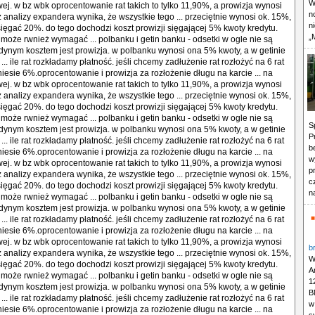
W
wej. w bz wbk oprocentowanie rat takich to tylko 11,90%, a prowizja wynosi
n
z analizy expandera wynika, że wszystkie tego ... przeciętnie wynosi ok. 15%,
n
ż sięgać 20%. do tego dochodzi koszt prowizji sięgającej 5% kwoty kredytu.
„
może rwnież wymagać ... polbanku i getin banku - odsetki w ogle nie są
edynym kosztem jest prowizja. w polbanku wynosi ona 5% kwoty, a w getinie
 ... ile rat rozkładamy płatność. jeśli chcemy zadłużenie rat rozłożyć na 6 rat
niesie 6%.oprocentowanie i prowizja za rozłożenie długu na karcie ... na
wej. w bz wbk oprocentowanie rat takich to tylko 11,90%, a prowizja wynosi
z analizy expandera wynika, że wszystkie tego ... przeciętnie wynosi ok. 15%,
ż sięgać 20%. do tego dochodzi koszt prowizji sięgającej 5% kwoty kredytu.
może rwnież wymagać ... polbanku i getin banku - odsetki w ogle nie są
S
edynym kosztem jest prowizja. w polbanku wynosi ona 5% kwoty, a w getinie
P
 ... ile rat rozkładamy płatność. jeśli chcemy zadłużenie rat rozłożyć na 6 rat
b
niesie 6%.oprocentowanie i prowizja za rozłożenie długu na karcie ... na
w
wej. w bz wbk oprocentowanie rat takich to tylko 11,90%, a prowizja wynosi
p
z analizy expandera wynika, że wszystkie tego ... przeciętnie wynosi ok. 15%,
c
ż sięgać 20%. do tego dochodzi koszt prowizji sięgającej 5% kwoty kredytu.
n
może rwnież wymagać ... polbanku i getin banku - odsetki w ogle nie są
edynym kosztem jest prowizja. w polbanku wynosi ona 5% kwoty, a w getinie
 ... ile rat rozkładamy płatność. jeśli chcemy zadłużenie rat rozłożyć na 6 rat
niesie 6%.oprocentowanie i prowizja za rozłożenie długu na karcie ... na
wej. w bz wbk oprocentowanie rat takich to tylko 11,90%, a prowizja wynosi
b
z analizy expandera wynika, że wszystkie tego ... przeciętnie wynosi ok. 15%,
W
ż sięgać 20%. do tego dochodzi koszt prowizji sięgającej 5% kwoty kredytu.
A
może rwnież wymagać ... polbanku i getin banku - odsetki w ogle nie są
1
edynym kosztem jest prowizja. w polbanku wynosi ona 5% kwoty, a w getinie
B
 ... ile rat rozkładamy płatność. jeśli chcemy zadłużenie rat rozłożyć na 6 rat
w
niesie 6%.oprocentowanie i prowizja za rozłożenie długu na karcie ... na