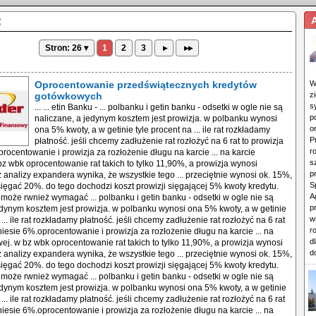
:
Stron: 26 ▾
1
2
3
▸
▸▸
Oprocentowanie przedświątecznych kredytów
W
gotówkowych
z
s
... ... etin Banku - ... polbanku i getin banku - odsetki w ogle nie są
p
naliczane, a jedynym kosztem jest prowizja. w polbanku wynosi
o
ona 5% kwoty, a w getinie tyle procent na ... ile rat rozkładamy
P
płatność. jeśli chcemy zadłużenie rat rozłożyć na 6 rat to prowizja
r
rocentowanie i prowizja za rozłożenie długu na karcie ... na karcie
s
bz wbk oprocentowanie rat takich to tylko 11,90%, a prowizja wynosi
p
z analizy expandera wynika, że wszystkie tego ... przeciętnie wynosi ok. 15%,
S
ż sięgać 20%. do tego dochodzi koszt prowizji sięgającej 5% kwoty kredytu.
A
może rwnież wymagać ... polbanku i getin banku - odsetki w ogle nie są
p
edynym kosztem jest prowizja. w polbanku wynosi ona 5% kwoty, a w getinie
w
 ... ile rat rozkładamy płatność. jeśli chcemy zadłużenie rat rozłożyć na 6 rat
r
niesie 6%.oprocentowanie i prowizja za rozłożenie długu na karcie ... na
d
wej. w bz wbk oprocentowanie rat takich to tylko 11,90%, a prowizja wynosi
d
z analizy expandera wynika, że wszystkie tego ... przeciętnie wynosi ok. 15%,
ż sięgać 20%. do tego dochodzi koszt prowizji sięgającej 5% kwoty kredytu.
może rwnież wymagać ... polbanku i getin banku - odsetki w ogle nie są
edynym kosztem jest prowizja. w polbanku wynosi ona 5% kwoty, a w getinie
 ... ile rat rozkładamy płatność. jeśli chcemy zadłużenie rat rozłożyć na 6 rat
niesie 6%.oprocentowanie i prowizja za rozłożenie długu na karcie ... na