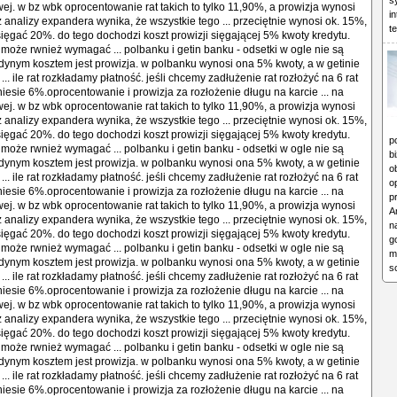
s
wej. w bz wbk oprocentowanie rat takich to tylko 11,90%, a prowizja wynosi
i
z analizy expandera wynika, że wszystkie tego ... przeciętnie wynosi ok. 15%,
t
ż sięgać 20%. do tego dochodzi koszt prowizji sięgającej 5% kwoty kredytu.
może rwnież wymagać ... polbanku i getin banku - odsetki w ogle nie są
edynym kosztem jest prowizja. w polbanku wynosi ona 5% kwoty, a w getinie
 ... ile rat rozkładamy płatność. jeśli chcemy zadłużenie rat rozłożyć na 6 rat
niesie 6%.oprocentowanie i prowizja za rozłożenie długu na karcie ... na
wej. w bz wbk oprocentowanie rat takich to tylko 11,90%, a prowizja wynosi
z analizy expandera wynika, że wszystkie tego ... przeciętnie wynosi ok. 15%,
ż sięgać 20%. do tego dochodzi koszt prowizji sięgającej 5% kwoty kredytu.
p
może rwnież wymagać ... polbanku i getin banku - odsetki w ogle nie są
b
edynym kosztem jest prowizja. w polbanku wynosi ona 5% kwoty, a w getinie
o
 ... ile rat rozkładamy płatność. jeśli chcemy zadłużenie rat rozłożyć na 6 rat
o
niesie 6%.oprocentowanie i prowizja za rozłożenie długu na karcie ... na
p
wej. w bz wbk oprocentowanie rat takich to tylko 11,90%, a prowizja wynosi
A
z analizy expandera wynika, że wszystkie tego ... przeciętnie wynosi ok. 15%,
n
ż sięgać 20%. do tego dochodzi koszt prowizji sięgającej 5% kwoty kredytu.
g
może rwnież wymagać ... polbanku i getin banku - odsetki w ogle nie są
m
edynym kosztem jest prowizja. w polbanku wynosi ona 5% kwoty, a w getinie
s
 ... ile rat rozkładamy płatność. jeśli chcemy zadłużenie rat rozłożyć na 6 rat
niesie 6%.oprocentowanie i prowizja za rozłożenie długu na karcie ... na
wej. w bz wbk oprocentowanie rat takich to tylko 11,90%, a prowizja wynosi
z analizy expandera wynika, że wszystkie tego ... przeciętnie wynosi ok. 15%,
ż sięgać 20%. do tego dochodzi koszt prowizji sięgającej 5% kwoty kredytu.
może rwnież wymagać ... polbanku i getin banku - odsetki w ogle nie są
edynym kosztem jest prowizja. w polbanku wynosi ona 5% kwoty, a w getinie
 ... ile rat rozkładamy płatność. jeśli chcemy zadłużenie rat rozłożyć na 6 rat
niesie 6%.oprocentowanie i prowizja za rozłożenie długu na karcie ... na