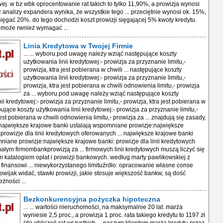
wej. w bz wbk oprocentowanie rat takich to tylko 11,90%, a prowizja wynosi
z analizy expandera wynika, że wszystkie tego ... przeciętnie wynosi ok. 15%,
ż sięgać 20%. do tego dochodzi koszt prowizji sięgającej 5% kwoty kredytu.
 może rwnież wymagać ...
Linia Kredytowa w Twojej Firmie
... ... wyboru.pod uwagę należy wziąć następujące koszty
użytkowania linii kredytowej:- prowizja za przyznanie limitu,-
prowizja, ktra jest pobierana w chwili ... następujące koszty
użytkowania linii kredytowej:- prowizja za przyznanie limitu,-
prowizja, ktra jest pobierana w chwili odnowienia limitu,- prowizja
za ... wyboru.pod uwagę należy wziąć następujące koszty
ii kredytowej:- prowizja za przyznanie limitu,- prowizja, ktra jest pobierana w
ępujące koszty użytkowania linii kredytowej:- prowizja za przyznanie limitu,-
jest pobierana w chwili odnowienia limitu,- prowizja za ... znajdują się zasady,
największe krajowe banki ustalają wspomniane prowizje:największe
 prowizje dla linii kredytowych oferowanych ... największe krajowe banki
niane prowizje:największe krajowe banki: prowizje dla linii kredytowych
łym firmombankprowizją za ... firmowych linii kredytowych muszą liczyć się
m katalogiem opłat i prowizji bankowych. według marty pawlikowskiej z
finansowi ... niewykorzystanego limituźrdło: opracowanie własne conse
owijak widać, stawki prowizji, jakie stosuje większość bankw, są dość
eżności ...
Bezkonkurencyjna pożyczka hipoteczna
... ... wartości nieruchomości, na maksymalnie 20 lat. marża
wyniesie 2,5 proc., a prowizja 1 proc. rata takiego kredytu to 1197 zł