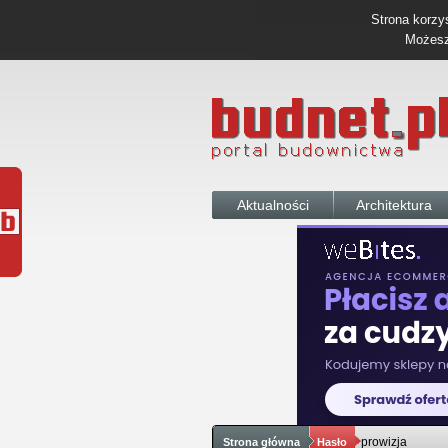
Strona korzys
Możesz 
Aktualności
Architektura
prowizja
Strona główna
Hasło