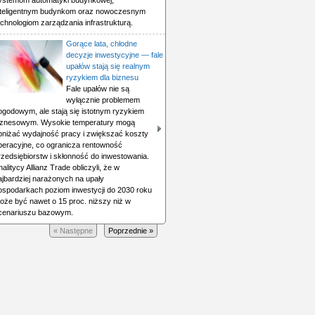
ystemom automatyki budynkowej,
nteligentnym budynkom oraz nowoczesnym
echnologiom zarządzania infrastrukturą.
Gorące lata, chłodne
decyzje inwestycyjne — fale
upałów stają się realnym
ryzykiem dla biznesu
Fale upałów nie są
wyłącznie problemem
ogodowym, ale stają się istotnym ryzykiem
iznesowym. Wysokie temperatury mogą
bniżać wydajność pracy i zwiększać koszty
peracyjne, co ogranicza rentowność
rzedsiębiorstw i skłonność do inwestowania.
nalitycy Allianz Trade obliczyli, że w
ajbardziej narażonych na upały
ospodarkach poziom inwestycji do 2030 roku
oże być nawet o 15 proc. niższy niż w
cenariuszu bazowym.
« Następne
Poprzednie »