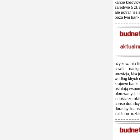
karcie kredyto
zaledwie 5 zł. 
ale potrafi te
poza tym bank
użytkowania lin
chwili ... nast
prowizja, ktra 
według ktrych 
krajowe banki:
ustalają wspom
oferowanych ma
z dość szeroki
conse doradcy 
doradcy finans
zbliżone. rozbi