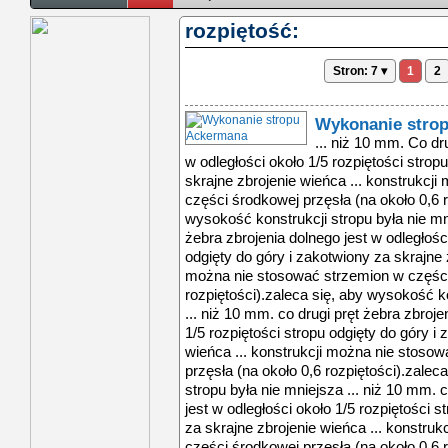
rozpiętość:
Stron: 7 ▾
1
2
Wykonanie stro
... niż 10 mm. Co dr
w odległości około 1/5 rozpiętości strop
skrajne zbrojenie wieńca ... konstrukcj
części środkowej przęsła (na około 0,6 r
wysokość konstrukcji stropu była nie mni
żebra zbrojenia dolnego jest w odległości
odgięty do góry i zakotwiony za skrajne z
można nie stosować strzemion w części 
rozpiętości).zaleca się, aby wysokość ko
... niż 10 mm. co drugi pręt żebra zbroje
1/5 rozpiętości stropu odgięty do góry i
wieńca ... konstrukcji można nie stoso
przęsła (na około 0,6 rozpiętości).zalec
stropu była nie mniejsza ... niż 10 mm. 
jest w odległości około 1/5 rozpiętości s
za skrajne zbrojenie wieńca ... konstru
części środkowej przęsła (na około 0,6 r