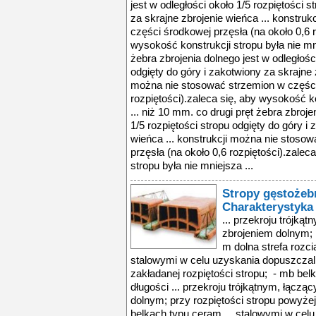
jest w odległości około 1/5 rozpiętości s
za skrajne zbrojenie wieńca ... konstru
części środkowej przęsła (na około 0,6 r
wysokość konstrukcji stropu była nie mni
żebra zbrojenia dolnego jest w odległości
odgięty do góry i zakotwiony za skrajne z
można nie stosować strzemion w części 
rozpiętości).zaleca się, aby wysokość ko
... niż 10 mm. co drugi pręt żebra zbroje
1/5 rozpiętości stropu odgięty do góry i
wieńca ... konstrukcji można nie stoso
przęsła (na około 0,6 rozpiętości).zalec
stropu była nie mniejsza ...
Stropy gęstoże
Charakterystyka 
... przekroju trójką
zbrojeniem dolnym; 
m dolna strefa rozc
stalowymi w celu uzyskania dopuszczal
zakładanej rozpiętości stropu; - mb bel
długości ... przekroju trójkątnym, łączą
dolnym; przy rozpiętości stropu powyżej
belkach typu ceram ... stalowymi w ce