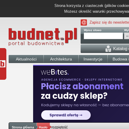
Strona korzysta z ciasteczek (plików cookies
Możesz określić warunki przechowywani
Zapisz się do newslette
Wpisz słowo
Wyb
Katalog
Aktualności
Architektura
Inwestycje
Budowa i
rozpiętość
Strona główna
Hasło