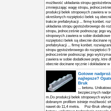
możliwość układania stropu gęstożebrow
zmniejszając wagę stropu, jednocześnie
produkcji belek stropowych zawiera w so
określonych rozpiętości belek są obecni
trakcie prefabrykacji ... firmę konbet. 
układania stropu gęstożebrowego do roz
stropu, jednocześnie podnosząc jego wyt
stropowych zawiera w sobie dodatkowe p
rozpiętości belek są obecnie docinane r
prefabrykacji ... firmę konbet. rozwiąz
stropu gęstożebrowego do rozpiętości 9
jednocześnie podnosząc jego wytrzymało
zawiera w sobie dodatkowe pręty, ktre d
obecnie docinane ręcznie i dokładane w t
Gotowe nadproża 
najlepsze? Opat
Bruk
... betonu. Unikato
bezpiecznych nadpro
m.Do produkcji belek stropowych wykorzys
dobranym profilom istnieje możliwość st
nawet do 11,4 metra. Poz-Bruk oferuje