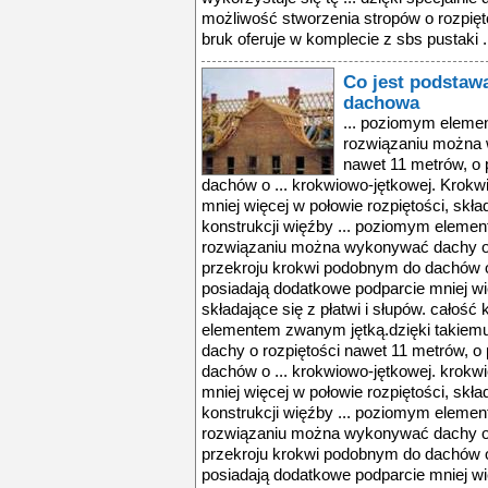
możliwość stworzenia stropów o rozpię
bruk oferuje w komplecie z sbs pustaki .
Co jest podstaw
dachowa
... poziomym eleme
rozwiązaniu można 
nawet 11 metrów, o
dachów o ... krokwiowo-jętkowej. Krokw
mniej więcej w połowie rozpiętości, skład
konstrukcji więźby ... poziomym eleme
rozwiązaniu można wykonywać dachy o 
przekroju krokwi podobnym do dachów o 
posiadają dodatkowe podparcie mniej wię
składające się z płatwi i słupów. całość
elementem zwanym jętką.dzięki takie
dachy o rozpiętości nawet 11 metrów, o
dachów o ... krokwiowo-jętkowej. krokw
mniej więcej w połowie rozpiętości, skład
konstrukcji więźby ... poziomym eleme
rozwiązaniu można wykonywać dachy o 
przekroju krokwi podobnym do dachów o 
posiadają dodatkowe podparcie mniej wię