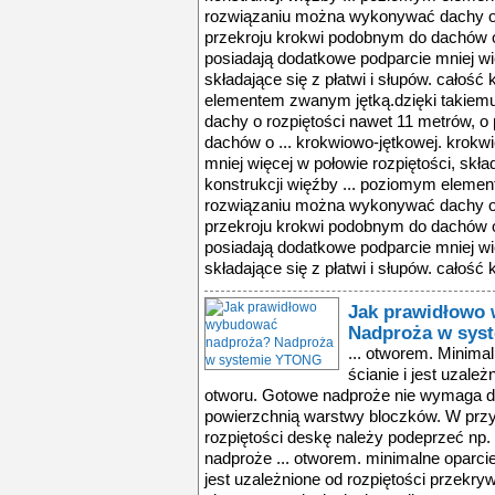
rozwiązaniu można wykonywać dachy o 
przekroju krokwi podobnym do dachów o 
posiadają dodatkowe podparcie mniej wię
składające się z płatwi i słupów. całość
elementem zwanym jętką.dzięki takie
dachy o rozpiętości nawet 11 metrów, o
dachów o ... krokwiowo-jętkowej. krokw
mniej więcej w połowie rozpiętości, skład
konstrukcji więźby ... poziomym eleme
rozwiązaniu można wykonywać dachy o 
przekroju krokwi podobnym do dachów o 
posiadają dodatkowe podparcie mniej wię
składające się z płatwi i słupów. całość k
Jak prawidłowo
Nadproża w sys
... otworem. Minima
ścianie i jest uzale
otworu. Gotowe nadproże nie wymaga doc
powierzchnią warstwy bloczków. W prz
rozpiętości deskę należy podeprzeć np.
nadproże ... otworem. minimalne oparcie
jest uzależnione od rozpiętości przekr