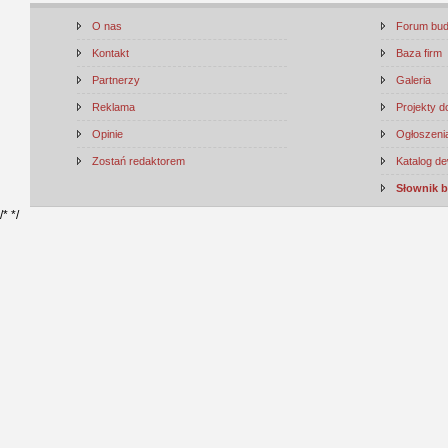
O nas
Forum bu
Kontakt
Baza firm
Partnerzy
Galeria
Reklama
Projekty 
Opinie
Ogłoszenia
Zostań redaktorem
Katalog d
Słownik 
/*
*/