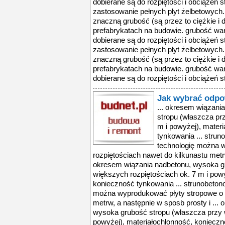
dobierane są do rozpiętości i obciążeń st
zastosowanie pełnych płyt żelbetowych. 
znaczną grubość (są przez to ciężkie i d
prefabrykatach na budowie. grubość war
dobierane są do rozpiętości i obciążeń st
zastosowanie pełnych płyt żelbetowych. 
znaczną grubość (są przez to ciężkie i d
prefabrykatach na budowie. grubość war
dobierane są do rozpiętości i obciążeń st
Jak wybrać odpo
... okresem wiązani
stropu (właszcza pr
m i powyżej), mater
tynkowania ... strun
technologię można 
rozpiętościach nawet do kilkunastu metrw
okresem wiązania nadbetonu, wysoka g
większych rozpiętościach ok. 7 m i powy
konieczność tynkowania ... strunobeton
można wyprodukować płyty stropowe o r
metrw, a następnie w sposb prosty i ...
wysoka grubość stropu (właszcza przy w
powyżej), materiałochłonność, konieczn