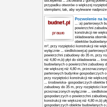
docieplenia ... zlicowana z górną powie
przypadku otworów o większej rozpięto
stemplami, tak, aby wylewane nadproże 
Pozwolenie na 
... :a) parterowych
powierzchni zabudow
konstrukcji nie więks
składowania obornik
obiektów budowlany
m², przy rozpiętości konstrukcji nie wi
wyłącznie ... siedliskowej:a) parterow
powierzchni zabudowy do 35 m, przy rozp
niż 4,80 m,b) płyt do składowania ... ś
budowlanych o powierzchni zabudowy do 
nie większej niż 4,80 m, przeznaczonych
parterowych budynkw gospodarczych o
przy rozpiętości konstrukcji nie większe
... środowiska- gospodarczych obiektw
zabudowy do 35 m, przy rozpiętości kons
przeznaczonych wyłącznie ... siedlisko
gospodarczych o powierzchni zabudowy 
konstrukcji nie większej niż 4,80 m,b) p
gospodarczych obiektw budowlanych o 