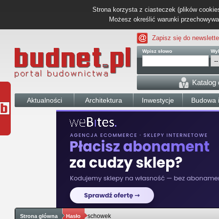
Strona korzysta z ciasteczek (plików cookies
Możesz określić warunki przechowywani
Zapisz się do newslette
Wpisz słowo
Wyb
Katalog
Aktualności
Architektura
Inwestycje
Budowa i
schowek
Strona główna
Hasło