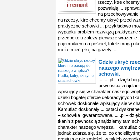
rzeczy, ktre chcemy 
pozwalają ... sprawd
na przechowywanie 
na rzeczy, ktre chcemy ukryć przed wzro
praktyczne schowki ... przykładowo mo
wypadku problem rozwiążą praktyczne 
przedpokoju zależy pierwsze wrażenie ..
pojemnikiem na pościel, fotele mogą ukr
może mieć płkę na gazety. ...
Gdzie ukryć rzec
naszego wnętrza?
schowki.
... ... .pl – dzięki b
pewnością znajdzi
wpisujący się w charakter naszego wnęt
dzięki bogatej ofercie dekoracyjnych t
schowek doskonale wpisujący się w ch
Kamuflaż doskonały ... ostaci dyskretn
– schowka gwarantowana. ... .pl – dzięk
tkanin z pewnością znajdziemy tam sch
charakter naszego wnętrza. kamuflaż d
jednak zdarza się, że to, co chcieliby
prostu się nie zmieści. w takich wypadka