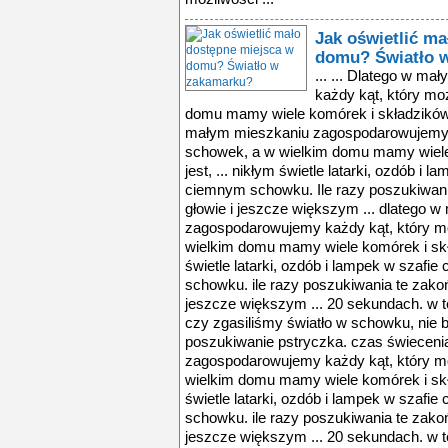
Jak oświetlić m
domu? Światło 
... ... Dlatego w 
każdy kąt, który mo
domu mamy wiele komórek i składzików. 
małym mieszkaniu zagospodarowujemy k
schowek, a w wielkim domu mamy wiele
jest, ... nikłym świetle latarki, ozdób i
ciemnym schowku. Ile razy poszukiwani
głowie i jeszcze większym ... dlatego 
zagospodarowujemy każdy kąt, który m
wielkim domu mamy wiele komórek i skła
świetle latarki, ozdób i lampek w szaf
schowku. ile razy poszukiwania te zako
jeszcze większym ... 20 sekundach. w 
czy zgasiliśmy światło w schowku, nie 
poszukiwanie pstryczka. czas świecenia
zagospodarowujemy każdy kąt, który m
wielkim domu mamy wiele komórek i skła
świetle latarki, ozdób i lampek w szaf
schowku. ile razy poszukiwania te zako
jeszcze większym ... 20 sekundach. w 