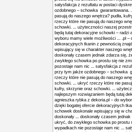
satysfakcja z rezultatu w postaci dyskr
ozdobnego – schowka gwarantowana. ...
pasują do naszego wnętrza? pudła, kufry
rzeczy które nie pasują do naszego wnęt
schowki. ... użyteczności naszej przes
będą tutaj dekoracyjne schowki – radzi 
wyboru mamy wiele możliwości ... .pl – d
dekoracyjnych tkanin z pewnością zna
wpisujący się w charakter naszego wnęt
doskonały czasem jednak zdarza się, że
zwykłego schowka po prostu się nie zmi
pozostaje nam nic ... satysfakcja z rezu
przy tym jakże ozdobnego – schowka gw
rzeczy które nie pasują do naszego wnęt
schowki. ... ukryć rzeczy które nie pas
kufry, skrzynie oraz schowki. ... użytec
najlepszym rozwiązaniem będą tutaj dek
agnieszka rybka z dekoria.pl – do wybor
dzięki bogatej ofercie dekoracyjnych t
schowek doskonale wpisujący się w ch
doskonały ... doskonały czasem jednak z
ukryć, do zwykłego schowka po prostu si
wypadkach nie pozostaje nam nic ... sat