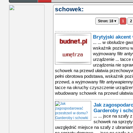
schowek:
Stron: 18 ▾
1
2
Brytyjski akcent
... ... w obsłudze g
wskaźnik poziomu w
wyjmowany filtr ant
urządzenie ... tacc
urządzenia nie spra
schowek na przewd ułatwia przechowywa
pełni obrotowa podstawa, wskaźnik po
przewd, a wyjmowany filtr antywapienny 
tacce na okruchy czyszczenie urządzeni
wbudowany schowek na przewd ułatwia 
Jak zagospodar
Garderoby i sch
... ... jsce na szafy
schowek na sprzęty
uwzględnić miejsce na szafy z ubrania