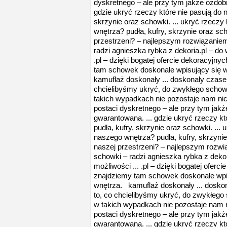
dyskretnego – ale przy tym jakże ozdo
gdzie ukryć rzeczy które nie pasują do 
skrzynie oraz schowki. ... ukryć rzeczy
wnętrza? pudła, kufry, skrzynie oraz sch
przestrzeni? – najlepszym rozwiązaniem
radzi agnieszka rybka z dekoria.pl – do
.pl – dzięki bogatej ofercie dekoracyjn
tam schowek doskonale wpisujący się 
kamuflaż doskonały ... doskonały czasem
chcielibyśmy ukryć, do zwykłego schowk
takich wypadkach nie pozostaje nam nic .
postaci dyskretnego – ale przy tym ja
gwarantowana. ... gdzie ukryć rzeczy k
pudła, kufry, skrzynie oraz schowki. ... 
naszego wnętrza? pudła, kufry, skrzynie
naszej przestrzeni? – najlepszym rozwi
schowki – radzi agnieszka rybka z deko
możliwości ... .pl – dzięki bogatej ofer
znajdziemy tam schowek doskonale wpi
wnętrza. kamuflaż doskonały ... dosko
to, co chcielibyśmy ukryć, do zwykłego 
w takich wypadkach nie pozostaje nam ni
postaci dyskretnego – ale przy tym ja
gwarantowana. ... gdzie ukryć rzeczy k