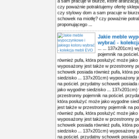
a sam pracuje w biurze, które aranżacj
czy poważnie potraktujemy ofertę sklep
czy stylowy dom a sam pracuje w biurz
schowek na miotłę? czy poważnie potrak
proponującego ...
Jakie meble wyp
wybrać - kolekc
... ... 137x201cm) 
pojemnik na pościel
również pufa, która posłużyć może jako
wyposażony jest także w przestronny po
schowek posiada również pufa, która p
siedzisko ... 137x201cm) wyposażony j
na pościel. przydatny schowek posiada 
jako wygodne siedzisko ... 137x201cm)
przestronny pojemnik na pościel. przyd
która posłużyć może jako wygodne sie
jest także w przestronny pojemnik na p
również pufa, która posłużyć może jako
wyposażony jest także w przestronny po
schowek posiada również pufa, która p
siedzisko ... 137x201cm) wyposażony j
na pościel. przydatny schowek posiada 