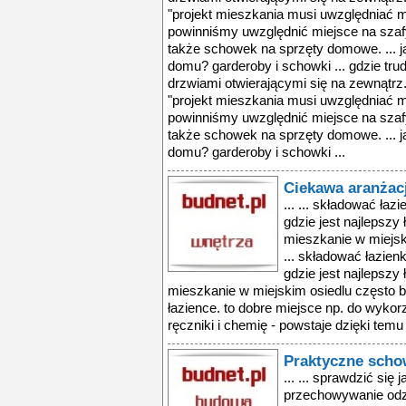
"projekt mieszkania musi uwzględniać m
powinniśmy uwzględnić miejsce na szaf
także schowek na sprzęty domowe. ... 
domu? garderoby i schowki ... gdzie tru
drzwiami otwierającymi się na zewnątr
"projekt mieszkania musi uwzględniać m
powinniśmy uwzględnić miejsce na szaf
także schowek na sprzęty domowe. ... 
domu? garderoby i schowki ...
Ciekawa aranżacj
... ... składować ła
gdzie jest najlepsz
mieszkanie w miejsk
... składować łazien
gdzie jest najlepsz
mieszkanie w miejskim osiedlu często bo
łazience. to dobre miejsce np. do wyko
ręczniki i chemię - powstaje dzięki temu
Praktyczne scho
... ... sprawdzić si
przechowywanie odz