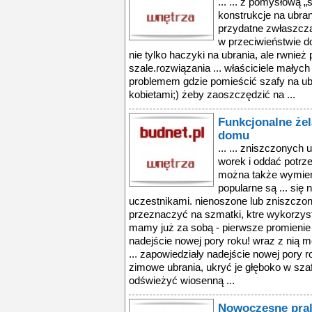
... ... z pomysłową „
konstrukcje na ubrani
przydatne zwłaszcza
w przeciwieństwie d
nie tylko haczyki na ubrania, ale rwnież 
szale.rozwiązania ... właściciele małyc
problemem gdzie pomieścić szafy na ubra
kobietami;) żeby zaoszczędzić na ...
Funkcjonalne że
domu
... ... zniszczonych
worek i oddać potrz
można także wymieni
popularne są ... się
uczestnikami. nienoszone lub zniszczon
przeznaczyć na szmatki, ktre wykorzyst
mamy już za sobą - pierwsze promienie
nadejście nowej pory roku! wraz z nią
... zapowiedziały nadejście nowej pory
zimowe ubrania, ukryć je głęboko w szaf
odświeżyć wiosenną ...
Nowoczesne pral