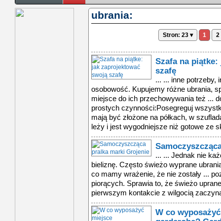
ubrania:
Stron: 23 ▾
1
2
Szafa na piątke:
szafę
... ... inne potrzeb
osobowość. Kupujemy różne ubrania, sp
miejsce do ich przechowywania też ... 
prostych czynności:Posegreguj wszystkie
mają być złożone na półkach, w szufladac
leży i jest wygodniejsze niż gotowe ze sk
Samoczyszcząca 
... ... Jednak nie ka
bieliznę. Często świeżo wyprane ubrani
co mamy wrażenie, że nie zostały ... p
piorących. Sprawia to, że świeżo upran
pierwszym kontakcie z wilgocią zaczyna
W co wyposażyć