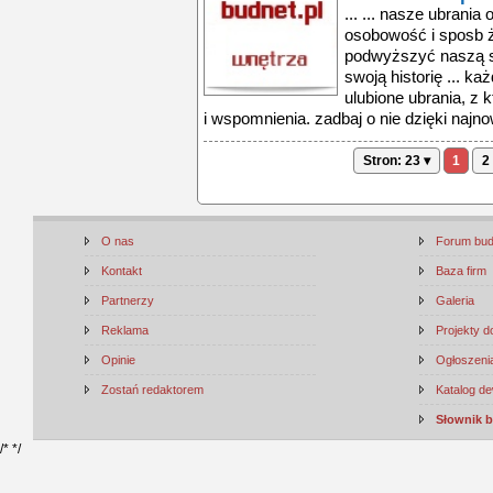
... ... nasze ubrania
osobowość i sposb ż
podwyższyć naszą 
swoją historię ... k
ulubione ubrania, z
i wspomnienia. zadbaj o nie dzięki najnow
Stron: 23 ▾
1
2
O nas
Forum bu
Kontakt
Baza firm
Partnerzy
Galeria
Reklama
Projekty 
Opinie
Ogłoszenia
Zostań redaktorem
Katalog d
Słownik 
/*
*/