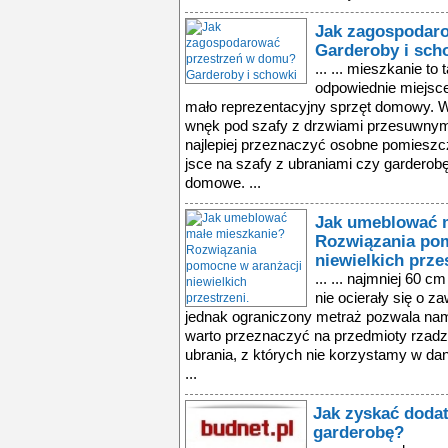
Jak zagospodar
Garderoby i sch
... ... mieszkanie to
odpowiednie miejsce
mało reprezentacyjny sprzęt domowy. 
wnęk pod szafy z drzwiami przesuwnym
najlepiej przeznaczyć osobne pomieszczen
jsce na szafy z ubraniami czy garderob
domowe. ...
Jak umeblować 
Rozwiązania pom
niewielkich prze
... ... najmniej 60 c
nie ocierały się o 
jednak ograniczony metraż pozwala nam 
warto przeznaczyć na przedmioty rzadzi
ubrania, z których nie korzystamy w da
...
Jak zyskać doda
garderobę?