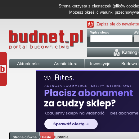
Strona korzysta z ciasteczek (plików cookies
Możesz określić warunki przechowywani
Zapisz się do newslette
Wpisz słowo
Wyb
Katalog
Aktualności
Architektura
Inwestycje
Budowa i
ubrania
Strona główna
Hasło