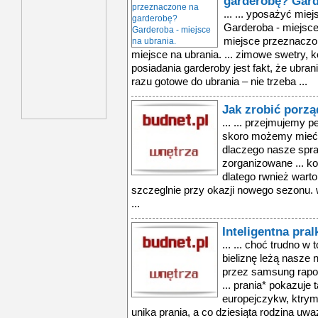
garderobę? Gard
... ... yposażyć mi
Garderoba - miejsce
miejsce przeznaczo
miejsce na ubrania. ... zimowe swetry, k
posiadania garderoby jest fakt, że ubr
razu gotowe do ubrania – nie trzeba ...
Jak zrobić porzą
... ... przejmujemy 
skoro możemy mieć i
dlaczego nasze spra
zorganizowane ... ko
dlatego rwnież warto
szczeglnie przy okazji nowego sezonu.
...
Inteligentna pral
... ... choć trudno 
bieliznę leżą nasze 
przez samsung rapor
... prania* pokazuje
europejczykw, ktrym
unika prania, a co dziesiąta rodzina uwa