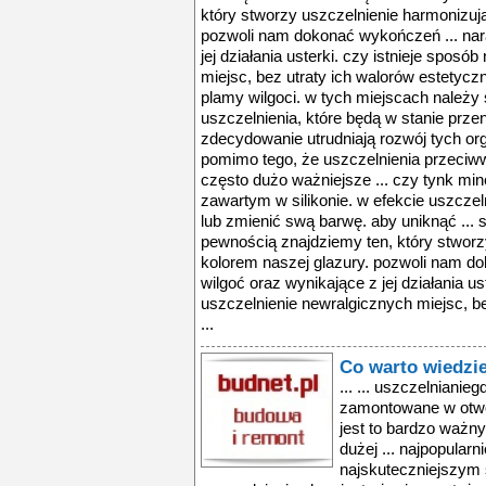
który stworzy uszczelnienie harmonizuj
pozwoli nam dokonać wykończeń ... nar
jej działania usterki. czy istnieje spos
miejsc, bez utraty ich walorów estetyczn
plamy wilgoci. w tych miejscach należy
uszczelnienia, które będą w stanie przen
zdecydowanie utrudniają rozwój tych o
pomimo tego, że uszczelnienia przeciw
często dużo ważniejsze ... czy tynk m
zawartym w silikonie. w efekcie uszcze
lub zmienić swą barwę. aby uniknąć ...
pewnością znajdziemy ten, który stworz
kolorem naszej glazury. pozwoli nam d
wilgoć oraz wynikające z jej działania us
uszczelnienie newralgicznych miejsc, b
...
Co warto wiedzi
... ... uszczelniani
zamontowane w otwor
jest to bardzo ważn
dużej ... najpopular
najskuteczniejszym