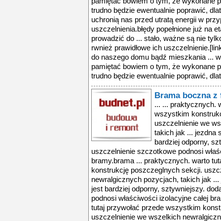
pamiętać bowiem o tym, że wykonane p
trudno będzie ewentualnie poprawić, dlat
uchronią nas przed utratą energii w prz
uszczelnienia.błędy popełnione już na
prowadzić do ... stało, ważne są nie ty
rwnież prawidłowe ich uszczelnienie.[l
do naszego domu bądź mieszkania ... w
pamiętać bowiem o tym, że wykonane p
trudno będzie ewentualnie poprawić, dlat
Brama boczna z 
... ... praktycznych.
wszystkim konstrukc
uszczelnienie we ws
takich jak ... jezdna
bardziej odporny, s
uszczelnienie szczotkowe podnosi właśc
bramy.brama ... praktycznych. warto tu
konstrukcję poszczeglnych sekcji. uszc
newralgicznych pozycjach, takich jak ..
jest bardziej odporny, sztywniejszy. d
podnosi właściwości izolacyjne całej br
tutaj przywołać przede wszystkim konst
uszczelnienie we wszelkich newralgiczny