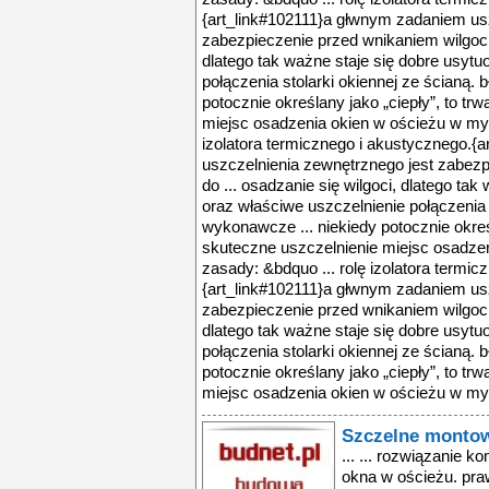
{art_link#102111}a głwnym zadaniem us
zabezpieczenie przed wnikaniem wilgoci d
dlatego tak ważne staje się dobre usyt
połączenia stolarki okiennej ze ścianą. 
potocznie określany jako „ciepły”, to trw
miejsc osadzenia okien w ościeżu w myśl
izolatora termicznego i akustycznego.{
uszczelnienia zewnętrznego jest zabezp
do ... osadzanie się wilgoci, dlatego ta
oraz właściwe uszczelnienie połączenia s
wykonawcze ... niekiedy potocznie określa
skuteczne uszczelnienie miejsc osadzen
zasady: &bdquo ... rolę izolatora termic
{art_link#102111}a głwnym zadaniem us
zabezpieczenie przed wnikaniem wilgoci d
dlatego tak ważne staje się dobre usyt
połączenia stolarki okiennej ze ścianą. 
potocznie określany jako „ciepły”, to trw
miejsc osadzenia okien w ościeżu w myś
Szczelne montow
... ... rozwiązanie 
okna w ościeżu. pra