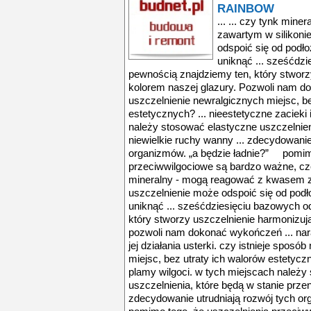
RAINBOW
... ... czy tynk mi
zawartym w silikoni
odspoić się od podł
uniknąć ... sześćdzi
pewnością znajdziemy ten, który stworz
kolorem naszej glazury. Pozwoli nam d
uszczelnienie newralgicznych miejsc, be
estetycznych? ... nieestetyczne zacieki 
należy stosować elastyczne uszczelnien
niewielkie ruchy wanny ... zdecydowanie
organizmów. „a będzie ładnie?” pomimo
przeciwwilgociowe są bardzo ważne, czę
mineralny - mogą reagować z kwasem za
uszczelnienie może odspoić się od podł
uniknąć ... sześćdziesięciu bazowych o
który stworzy uszczelnienie harmonizuj
pozwoli nam dokonać wykończeń ... nar
jej działania usterki. czy istnieje spos
miejsc, bez utraty ich walorów estetyczn
plamy wilgoci. w tych miejscach należy
uszczelnienia, które będą w stanie przen
zdecydowanie utrudniają rozwój tych o