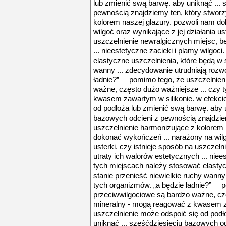
lub zmienić swą barwę. aby uniknąć ...
pewnością znajdziemy ten, który stworz
kolorem naszej glazury. pozwoli nam d
wilgoć oraz wynikające z jej działania us
uszczelnienie newralgicznych miejsc, b
... nieestetyczne zacieki i plamy wilgoc
elastyczne uszczelnienia, które będą w 
wanny ... zdecydowanie utrudniają rozw
ładnie?” pomimo tego, że uszczelnieni
ważne, często dużo ważniejsze ... czy 
kwasem zawartym w silikonie. w efekci
od podłoża lub zmienić swą barwę. aby u
bazowych odcieni z pewnością znajdzie
uszczelnienie harmonizujące z kolorem 
dokonać wykończeń ... narażony na wilgo
usterki. czy istnieje sposób na uszczel
utraty ich walorów estetycznych ... niee
tych miejscach należy stosować elastyc
stanie przenieść niewielkie ruchy wanny
tych organizmów. „a będzie ładnie?” p
przeciwwilgociowe są bardzo ważne, czę
mineralny - mogą reagować z kwasem za
uszczelnienie może odspoić się od podł
uniknąć ... sześćdziesięciu bazowych o