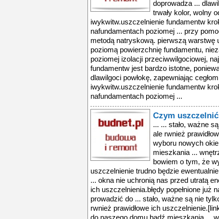
doprowadza ... dlaw
trwały kolor, wolny 
iwykwitw.uszczelnienie fundamentw kro
nafundamentach poziomej ... przy pomoc
metodą natryskową. pierwszą warstwę u
poziomą powierzchnię fundamentu, niez
poziomej izolacji przeciwwilgociowej, naj
fundamentw jest bardzo istotne, poniewa
dlawilgoci powłokę, zapewniając cegłom 
iwykwitw.uszczelnienie fundamentw kro
nafundamentach poziomej ...
Czym uszczelnić
... ... stało, ważne 
ale rwnież prawidłow
wyboru nowych okie
mieszkania ... wnęt
bowiem o tym, że 
uszczelnienie trudno będzie ewentualnie
... okna nie uchronią nas przed utratą 
ich uszczelnienia.błędy popełnione już
prowadzić do ... stało, ważne są nie ty
rwnież prawidłowe ich uszczelnienie.[l
do naszego domu bądź mieszkania ... w