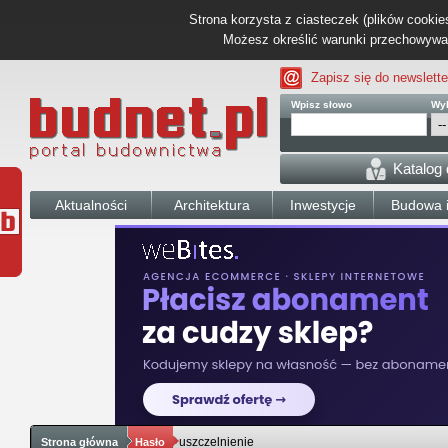
Strona korzysta z ciasteczek (plików cookies
Możesz określić warunki przechowywani
Zapisz się do newslette
Wpisz słowo
Wyb
Katalog
Aktualności
Architektura
Inwestycje
Budowa i
uszczelnienie
Strona główna
Hasło