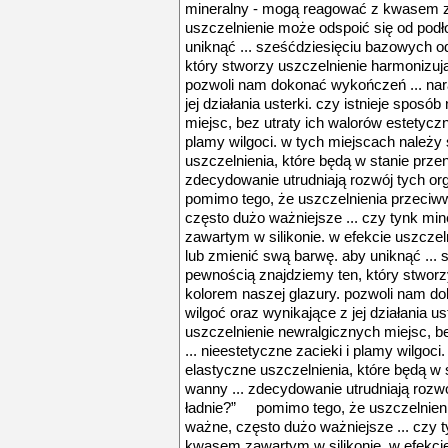
mineralny - mogą reagować z kwasem za
uszczelnienie może odspoić się od podł
uniknąć ... sześćdziesięciu bazowych o
który stworzy uszczelnienie harmonizuj
pozwoli nam dokonać wykończeń ... nar
jej działania usterki. czy istnieje spos
miejsc, bez utraty ich walorów estetyczn
plamy wilgoci. w tych miejscach należy
uszczelnienia, które będą w stanie przen
zdecydowanie utrudniają rozwój tych o
pomimo tego, że uszczelnienia przeciw
często dużo ważniejsze ... czy tynk m
zawartym w silikonie. w efekcie uszcze
lub zmienić swą barwę. aby uniknąć ...
pewnością znajdziemy ten, który stworz
kolorem naszej glazury. pozwoli nam d
wilgoć oraz wynikające z jej działania us
uszczelnienie newralgicznych miejsc, b
... nieestetyczne zacieki i plamy wilgoc
elastyczne uszczelnienia, które będą w 
wanny ... zdecydowanie utrudniają rozw
ładnie?” pomimo tego, że uszczelnieni
ważne, często dużo ważniejsze ... czy 
kwasem zawartym w silikonie. w efekci