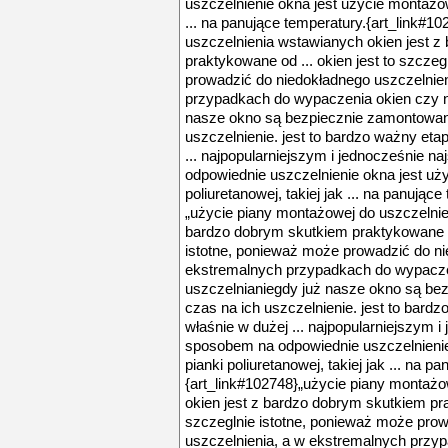
uszczelnienie okna jest użycie montażowe
... na panujące temperatury.{art_link#1
uszczelnienia wstawianych okien jest 
praktykowane od ... okien jest to szcze
prowadzić do niedokładnego uszczelnie
przypadkach do wypaczenia okien czy na
nasze okno są bezpiecznie zamontowan
uszczelnienie. jest to bardzo ważny eta
... najpopularniejszym i jednocześnie 
odpowiednie uszczelnienie okna jest uż
poliuretanowej, takiej jak ... na panując
„użycie piany montażowej do uszczelnie
bardzo dobrym skutkiem praktykowane od 
istotne, ponieważ może prowadzić do ni
ekstremalnych przypadkach do wypaczen
uszczelnianiegdy już nasze okno są be
czas na ich uszczelnienie. jest to bard
właśnie w dużej ... najpopularniejszym 
sposobem na odpowiednie uszczelnienie
pianki poliuretanowej, takiej jak ... na p
{art_link#102748}„użycie piany montaż
okien jest z bardzo dobrym skutkiem pra
szczeglnie istotne, ponieważ może pro
uszczelnienia, a w ekstremalnych przy