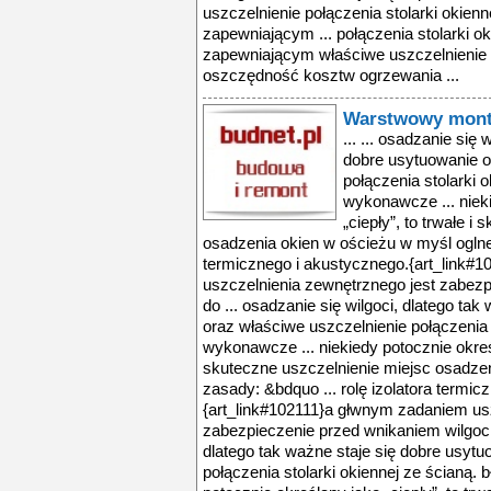
uszczelnienie połączenia stolarki okien
zapewniającym ... połączenia stolarki o
zapewniającym właściwe uszczelnienie 
oszczędność kosztw ogrzewania ...
Warstwowy montaż
... ... osadzanie się 
dobre usytuowanie o
połączenia stolarki o
wykonawcze ... niek
„ciepły”, to trwałe i
osadzenia okien w ościeżu w myśl oglnej
termicznego i akustycznego.{art_link#
uszczelnienia zewnętrznego jest zabezp
do ... osadzanie się wilgoci, dlatego ta
oraz właściwe uszczelnienie połączenia s
wykonawcze ... niekiedy potocznie określa
skuteczne uszczelnienie miejsc osadzen
zasady: &bdquo ... rolę izolatora termic
{art_link#102111}a głwnym zadaniem us
zabezpieczenie przed wnikaniem wilgoci d
dlatego tak ważne staje się dobre usyt
połączenia stolarki okiennej ze ścianą. 