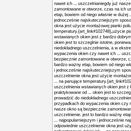
nawet ich ... uszczelnianiegdy już nasz
zamontowane w otworze, czas na ich usz
etap, bowiem od niego właśnie w dużej ..
jednocześnie najskuteczniejszym spos
okna jest użycie montażowej pianki poliur
temperatury.{art_link#102748}„użycie p
wstawianych okien jest z bardzo dobrym
okien jest to szczeglnie istotne, ponie
niedokładnego uszczelnienia, a w ekst
wypaczenia okien czy nawet ich ... usz
bezpiecznie zamontowane w otworze, cza
bardzo ważny etap, bowiem od niego wła
i jednocześnie najskuteczniejszym spo
uszczelnienie okna jest użycie montażowe
... na panujące temperatury.{art_link#1
uszczelnienia wstawianych okien jest 
praktykowane od ... okien jest to szcze
prowadzić do niedokładnego uszczelnie
przypadkach do wypaczenia okien czy na
nasze okno są bezpiecznie zamontowan
uszczelnienie. jest to bardzo ważny eta
... najpopularniejszym i jednocześnie 
odpowiednie uszczelnienie okna jest uż