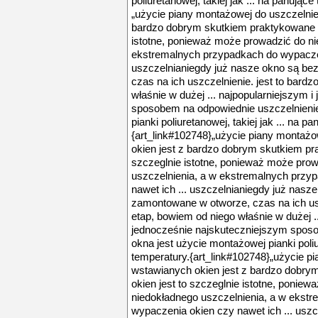
poliuretanowej, takiej jak ... na panując
„użycie piany montażowej do uszczelnie
bardzo dobrym skutkiem praktykowane od 
istotne, ponieważ może prowadzić do ni
ekstremalnych przypadkach do wypaczen
uszczelnianiegdy już nasze okno są be
czas na ich uszczelnienie. jest to bard
właśnie w dużej ... najpopularniejszym 
sposobem na odpowiednie uszczelnienie
pianki poliuretanowej, takiej jak ... na p
{art_link#102748}„użycie piany montaż
okien jest z bardzo dobrym skutkiem pra
szczeglnie istotne, ponieważ może pro
uszczelnienia, a w ekstremalnych przy
nawet ich ... uszczelnianiegdy już nasz
zamontowane w otworze, czas na ich usz
etap, bowiem od niego właśnie w dużej ..
jednocześnie najskuteczniejszym spos
okna jest użycie montażowej pianki poliur
temperatury.{art_link#102748}„użycie p
wstawianych okien jest z bardzo dobrym
okien jest to szczeglnie istotne, ponie
niedokładnego uszczelnienia, a w ekst
wypaczenia okien czy nawet ich ... usz