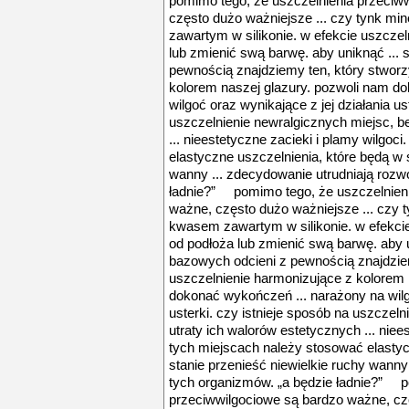
pomimo tego, że uszczelnienia przeciw
często dużo ważniejsze ... czy tynk m
zawartym w silikonie. w efekcie uszcze
lub zmienić swą barwę. aby uniknąć ...
pewnością znajdziemy ten, który stworz
kolorem naszej glazury. pozwoli nam d
wilgoć oraz wynikające z jej działania us
uszczelnienie newralgicznych miejsc, b
... nieestetyczne zacieki i plamy wilgoc
elastyczne uszczelnienia, które będą w 
wanny ... zdecydowanie utrudniają rozw
ładnie?” pomimo tego, że uszczelnieni
ważne, często dużo ważniejsze ... czy 
kwasem zawartym w silikonie. w efekci
od podłoża lub zmienić swą barwę. aby u
bazowych odcieni z pewnością znajdzie
uszczelnienie harmonizujące z kolorem 
dokonać wykończeń ... narażony na wilgo
usterki. czy istnieje sposób na uszczel
utraty ich walorów estetycznych ... niee
tych miejscach należy stosować elastyc
stanie przenieść niewielkie ruchy wanny
tych organizmów. „a będzie ładnie?” p
przeciwwilgociowe są bardzo ważne, czę