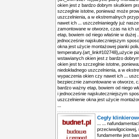
okien jest z bardzo dobrym skutkiem pra
szczeglnie istotne, ponieważ może pro
uszczelnienia, a w ekstremalnych przy
nawet ich ... uszczelnianiegdy już nasz
zamontowane w otworze, czas na ich usz
etap, bowiem od niego właśnie w dużej ..
jednocześnie najskuteczniejszym spos
okna jest użycie montażowej pianki poliur
temperatury.{art_link#102748}„użycie p
wstawianych okien jest z bardzo dobrym
okien jest to szczeglnie istotne, ponie
niedokładnego uszczelnienia, a w ekst
wypaczenia okien czy nawet ich ... usz
bezpiecznie zamontowane w otworze, cza
bardzo ważny etap, bowiem od niego wła
i jednocześnie najskuteczniejszym spo
uszczelnienie okna jest użycie montażowe
...
Cegły klinkierow
... ... nafundamentac
przeciwwilgociowej, n
fundamentw jest bard