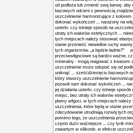
od podłoża lub zmienić swą barwę. aby u
bazowych odcieni z pewnością znajdzie
uszczelnienie harmonizujące z kolorem 
dokonać wykończeń ... narażony na wilgo
usterki. czy istnieje sposób na uszczel
utraty ich walorów estetycznych ... niee
tych miejscach należy stosować elastyc
stanie przenieść niewielkie ruchy wanny
tych organizmów. „a będzie ładnie?” p
przeciwwilgociowe są bardzo ważne, czę
mineralny - mogą reagować z kwasem za
uszczelnienie może odspoić się od podł
uniknąć ... sześćdziesięciu bazowych o
który stworzy uszczelnienie harmonizuj
pozwoli nam dokonać wykończeń ... nar
jej działania usterki. czy istnieje spos
miejsc, bez utraty ich walorów estetyczn
plamy wilgoci. w tych miejscach należy
uszczelnienia, które będą w stanie przen
zdecydowanie utrudniają rozwój tych o
pomimo tego, że uszczelnienia przeciw
często dużo ważniejsze ... czy tynk m
zawartym w silikonie. w efekcie uszcze