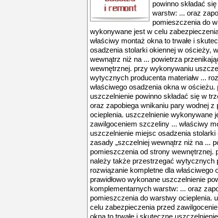
powinno składać si
warstw: ... oraz zap
pomieszczenia do wa
wykonywane jest w celu zabezpieczenia 
właściwy montaż okna to trwałe i skute
osadzenia stolarki okiennej w ościeży, 
wewnątrz niż na ... powietrza przenikaj
wewnętrznej. przy wykonywaniu uszczel
wytycznych producenta materiałw ... ro
właściwego osadzenia okna w ościeżu.
uszczelnienie powinno składać się w tr
oraz zapobiega wnikaniu pary wodnej z
ocieplenia. uszczelnienie wykonywane j
zawilgoceniem szczeliny ... właściwy mo
uszczelnienie miejsc osadzenia stolarki
zasady „szczelniej wewnątrz niż na ... 
pomieszczenia od strony wewnętrznej. 
należy także przestrzegać wytycznych p
rozwiązanie kompletne dla właściwego 
prawidłowo wykonane uszczelnienie pow
komplementarnych warstw: ... oraz zap
pomieszczenia do warstwy ocieplenia. 
celu zabezpieczenia przed zawilgocenie
okna to trwałe i skuteczne uszczelnienie