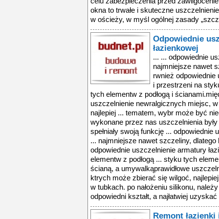
celu zabezpieczenia przed zawilgocenie
okna to trwałe i skuteczne uszczelnienie
w ościeży, w myśl ogólnej zasady „szcze
Odpowiednie usz
łazienkowej
... ... odpowiednie u
najmniejsze nawet sz
rwnież odpowiednie 
i przestrzeni na sty
tych elementw z podłogą i ścianami.mi
uszczelnienie newralgicznych miejsc, w 
najlepiej ... tematem, wybr może być ni
wykonane przez nas uszczelnienia były j
spełniały swoją funkcję ... odpowiednie
... najmniejsze nawet szczeliny, dlatego 
odpowiednie uszczelnienie armatury łazi
elementw z podłogą ... styku tych elem
ścianą, a umywalkąprawidłowe uszczeln
ktrych może zbierać się wilgoć, najlepi
w tubkach. po nałożeniu silikonu, należ
odpowiedni kształt, a najłatwiej uzyskać
Remont łazienki 