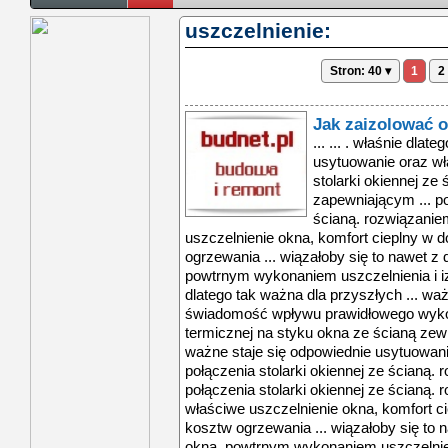
uszczelnienie:
Stron: 40 ▾
1
2
Jak zaizolować 
... ... . właśnie dla
usytuowanie oraz wł
stolarki okiennej ze
zapewniającym ... po
ścianą. rozwiązani
uszczelnienie okna, komfort cieplny w
ogrzewania ... wiązałoby się to nawet z
powtrnym wykonaniem uszczelnienia i iz
dlatego tak ważna dla przyszłych ... wa
świadomość wpływu prawidłowego wykona
termicznej na styku okna ze ścianą zewnę
ważne staje się odpowiednie usytuowani
połączenia stolarki okiennej ze ścianą.
połączenia stolarki okiennej ze ścianą
właściwe uszczelnienie okna, komfort 
kosztw ogrzewania ... wiązałoby się to
okna, powtrnym wykonaniem uszczelnieni