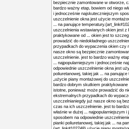
bezpiecznie zamontowane w otworze, cza
bardzo ważny etap, bowiem od niego wła
i jednocześnie najskuteczniejszym spo
uszczelnienie okna jest użycie montażowe
... na panujące temperatury.{art_link#1
uszczelnienia wstawianych okien jest 
praktykowane od ... okien jest to szcze
prowadzić do niedokładnego uszczelnie
przypadkach do wypaczenia okien czy na
nasze okno są bezpiecznie zamontowan
uszczelnienie. jest to bardzo ważny eta
... najpopularniejszym i jednocześnie 
odpowiednie uszczelnienie okna jest uż
poliuretanowej, takiej jak ... na panując
„użycie piany montażowej do uszczelnie
bardzo dobrym skutkiem praktykowane od 
istotne, ponieważ może prowadzić do ni
ekstremalnych przypadkach do wypaczen
uszczelnianiegdy już nasze okno są be
czas na ich uszczelnienie. jest to bard
właśnie w dużej ... najpopularniejszym 
sposobem na odpowiednie uszczelnienie
pianki poliuretanowej, takiej jak ... na p
{art_link#102748}„użycie piany montaż