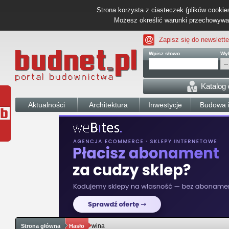
Strona korzysta z ciasteczek (plików cookies
Możesz określić warunki przechowywani
Zapisz się do newslette
Wpisz słowo
Wyb
Katalog
Aktualności
Architektura
Inwestycje
Budowa i
wina
Strona główna
Hasło