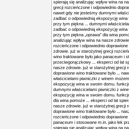
spierają się analizując wpływ wina na na
grecji rozcieńczone i odpowiednio dopra
nawet gdy nie jesteśmy dumnymi właśc
zadbać o odpowiednią ekspozycję wina 
przy tym piękna ... dumnymi właścicie
zadbać o odpowiednią ekspozycję wina 
przy tym piękna „oprawa” dla wina pomoże
analizując wpływ wina na nasze zdrowie. 
rozcieńczone i odpowiednio doprawione 
zdrowie. już w starożytnej grecji rozci
wino traktowane było jako panaceum i s
przeciwgorączkowy ... eksperci od lat sp
nasze zdrowie. już w starożytnej grecji
doprawione wino traktowane było ... na
właścicielami piwniczki z winem może
ekspozycję wina w swoim domu. funkcjon
dumnymi właścicielami piwniczki z wi
ekspozycję wina w swoim domu. funkcjo
dla wina pomoże ... eksperci od lat spie
nasze zdrowie. już w starożytnej grecji
doprawione wino traktowane było ... nasz
rozcieńczone i odpowiednio doprawione 
panaceum i stosowane m.in. jako lek prz
spierają się analizując wpływ wina na na