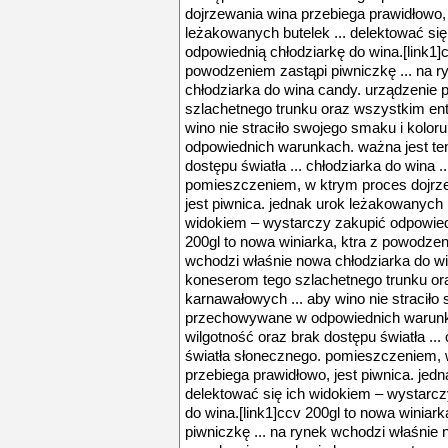
dojrzewania wina przebiega prawidłowo, 
leżakowanych butelek ... delektować si
odpowiednią chłodziarkę do wina.[link1]c
powodzeniem zastąpi piwniczkę ... na 
chłodziarka do wina candy. urządzenie 
szlachetnego trunku oraz wszystkim en
wino nie straciło swojego smaku i kol
odpowiednich warunkach. ważna jest tem
dostępu światła ... chłodziarka do wina 
pomieszczeniem, w ktrym proces dojrze
jest piwnica. jednak urok leżakowanych b
widokiem – wystarczy zakupić odpowiedn
200gl to nowa winiarka, ktra z powodzen
wchodzi właśnie nowa chłodziarka do wi
koneserom tego szlachetnego trunku o
karnawałowych ... aby wino nie straciło
przechowywane w odpowiednich warunka
wilgotność oraz brak dostępu światła ...
światła słonecznego. pomieszczeniem, 
przebiega prawidłowo, jest piwnica. jed
delektować się ich widokiem – wystarcz
do wina.[link1]ccv 200gl to nowa winiar
piwniczkę ... na rynek wchodzi właśnie 