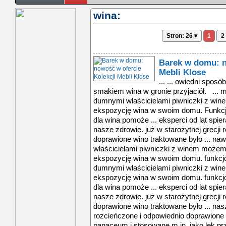
wina:
Stron: 26 ▾
1
2
Barek w domu: n
Mebli Klose
... ... owiedni spos
smakiem wina w gronie przyjaciół. ... m 
dumnymi właścicielami piwniczki z wi
ekspozycję wina w swoim domu. Funkcjo
dla wina pomoże ... eksperci od lat spie
nasze zdrowie. już w starożytnej grecji
doprawione wino traktowane było ... na
właścicielami piwniczki z winem może
ekspozycję wina w swoim domu. funkcjon
dumnymi właścicielami piwniczki z wi
ekspozycję wina w swoim domu. funkcjo
dla wina pomoże ... eksperci od lat spie
nasze zdrowie. już w starożytnej grecji
doprawione wino traktowane było ... nasz
rozcieńczone i odpowiednio doprawione 
panaceum i stosowane m.in. jako lek prz