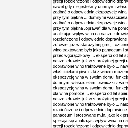
grecji rozcieńczone i odpowiednio dopra
nawet gdy nie jesteśmy dumnymi właśc
zadbać o odpowiednią ekspozycję wina 
przy tym piękna ... dumnymi właścicie
zadbać o odpowiednią ekspozycję wina 
przy tym piękna „oprawa” dla wina pomoże
analizując wpływ wina na nasze zdrowie. 
rozcieńczone i odpowiednio doprawione 
zdrowie. już w starożytnej grecji rozci
wino traktowane było jako panaceum i s
przeciwgorączkowy ... eksperci od lat sp
nasze zdrowie. już w starożytnej grecji
doprawione wino traktowane było ... na
właścicielami piwniczki z winem może
ekspozycję wina w swoim domu. funkcjon
dumnymi właścicielami piwniczki z wi
ekspozycję wina w swoim domu. funkcjo
dla wina pomoże ... eksperci od lat spie
nasze zdrowie. już w starożytnej grecji
doprawione wino traktowane było ... nasz
rozcieńczone i odpowiednio doprawione 
panaceum i stosowane m.in. jako lek prz
spierają się analizując wpływ wina na na
grecji rozcieńczone i odpowiednio dopra