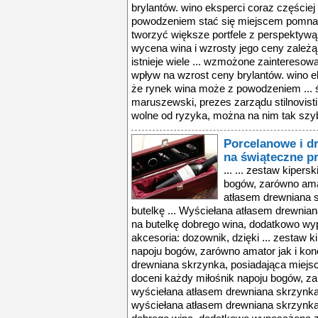
brylantów. wino eksperci coraz częście
powodzeniem stać się miejscem pomnaża
tworzyć większe portfele z perspektywą 
wycena wina i wzrosty jego ceny zależą
istnieje wiele ... wzmożone zaintereso
wpływ na wzrost ceny brylantów. wino e
że rynek wina może z powodzeniem ... 
maruszewski, prezes zarządu stilnovisti
wolne od ryzyka, można na nim tak szybk
Porcelanowe i d
na świąteczne p
... ... zestaw kiper
bogów, zarówno amat
atłasem drewniana s
butelkę ... Wyściełana atłasem drewnia
na butelkę dobrego wina, dodatkowo wy
akcesoria: dozownik, dzięki ... zestaw k
napoju bogów, zarówno amator jak i ko
drewniana skrzynka, posiadająca miejsce
doceni każdy miłośnik napoju bogów, za
wyściełana atłasem drewniana skrzynka,
wyściełana atłasem drewniana skrzynka,