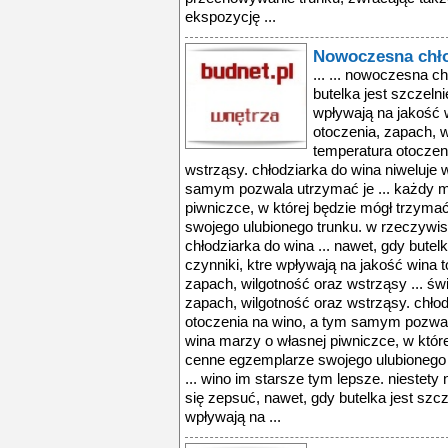
ekspozycję ...
Nowoczesna chło
... ... nowoczesna ch
butelka jest szczelni
wpływają na jakość w
otoczenia, zapach, w
temperatura otoczen
wstrząsy. chłodziarka do wina niweluje 
samym pozwala utrzymać je ... każdy m
piwniczce, w której będzie mógł trzyma
swojego ulubionego trunku. w rzeczywis
chłodziarka do wina ... nawet, gdy butel
czynniki, ktre wpływają na jakość wina t
zapach, wilgotność oraz wstrząsy ... świ
zapach, wilgotność oraz wstrząsy. chło
otoczenia na wino, a tym samym pozwala
wina marzy o własnej piwniczce, w które
cenne egzemplarze swojego ulubionego t
... wino im starsze tym lepsze. nieste
się zepsuć, nawet, gdy butelka jest szcz
wpływają na ...