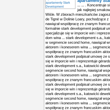
apartamenty Sta
... ... . Koncentruje
jak najlepiej smakowa
Wiśle. W zbiorach mieszkańców zagosz
de Tigné w Dolinie Loary, pochodzące z 
nawiązał współpracę ze znanym francus
formalnie stark development podpisał u
specjalizuje się w imporcie win i reprez
dom wina ... stark development s.a., kat
w segmencie second home, nawiązał w
aktorem i koneserem wina ... segmenci
współpracę ze znanym francuskim aktore
stark development podpisał umowę ze sp
się w imporcie win i reprezentuje gérard
stark development s.a., katowicki dewel
segmencie second home, nawiązał wsp
aktorem i koneserem wina ... segmenci
współpracę ze znanym francuskim aktore
stark development podpisał umowę ze sp
się w imporcie win i reprezentuje gérard
stark development s.a., katowicki dewel
segmencie second home, nawiązał wsp
aktorem i koneserem wina ... segmenci
współpracę ze znanym francuskim aktore