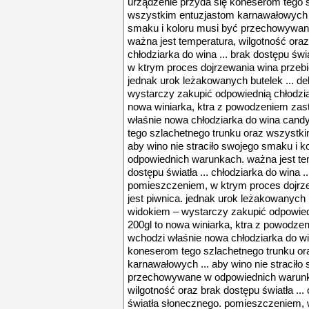
urządzenie przyda się koneserom tego 
wszystkim entuzjastom karnawałowych ..
smaku i koloru musi być przechowywan
ważna jest temperatura, wilgotność oraz 
chłodziarka do wina ... brak dostępu ś
w ktrym proces dojrzewania wina przebie
jednak urok leżakowanych butelek ... de
wystarczy zakupić odpowiednią chłodziar
nowa winiarka, ktra z powodzeniem zast
właśnie nowa chłodziarka do wina cand
tego szlachetnego trunku oraz wszystk
aby wino nie straciło swojego smaku i
odpowiednich warunkach. ważna jest tem
dostępu światła ... chłodziarka do wina 
pomieszczeniem, w ktrym proces dojrze
jest piwnica. jednak urok leżakowanych b
widokiem – wystarczy zakupić odpowiedn
200gl to nowa winiarka, ktra z powodzen
wchodzi właśnie nowa chłodziarka do wi
koneserom tego szlachetnego trunku o
karnawałowych ... aby wino nie straciło
przechowywane w odpowiednich warunka
wilgotność oraz brak dostępu światła ...
światła słonecznego. pomieszczeniem, 