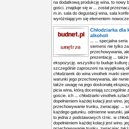
na dodatkową produkcję wina, to nowy 
gości. znajduje się w ... został przeznac
m.in. sala do degustacji wina, sala konfe
wyróżniającym się elementem nowoczesn
Chłodziarka dla
alkoholi
... ... specjalna ser
siemens nie tylko za
przechowywania, ale
prezentację ... takż
ekspozycję. wszystko to buduje kulturę p
szczególnie zaproszeni na wyjątkową okaz
chłodziarek do wina vinothek marki siem
warunki jego przechowywania, ale rwnież
także uwagę na jego doskonałą ekspozyc
picia wina, którą doceniają szczególnie
goście. ich ... chłodziarki vinothek.szl
dopełnieniem każdej kolacji jest wino. 
przechowywanie trunku, zwracając ... 
każdego gatunku. odmienne warunki, ja
to jedna z podstawowych rżnic. w chłodz
dopełnieniem każdej kolacji jest wino. 
przechowywanie trunku, zwracając takż