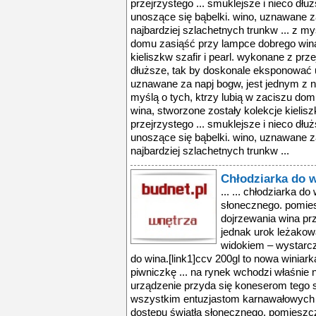
przejrzystego ... smuklejsze i nieco dł
unoszące się bąbelki. wino, uznawane z
najbardziej szlachetnych trunkw ... z my
domu zasiąść przy lampce dobrego wina
kieliszkw szafir i pearl. wykonane z prze
dłuższe, tak by doskonale eksponować u
uznawane za napj bogw, jest jednym z na
myślą o tych, ktrzy lubią w zaciszu do
wina, stworzone zostały kolekcje kielisz
przejrzystego ... smuklejsze i nieco dł
unoszące się bąbelki. wino, uznawane z
najbardziej szlachetnych trunkw ...
Chłodziarka do 
... ... chłodziarka do
słonecznego. pomie
dojrzewania wina prz
jednak urok leżakowa
widokiem – wystarcz
do wina.[link1]ccv 200gl to nowa winiar
piwniczkę ... na rynek wchodzi właśnie 
urządzenie przyda się koneserom tego 
wszystkim entuzjastom karnawałowych ..
dostępu światła słonecznego. pomieszc