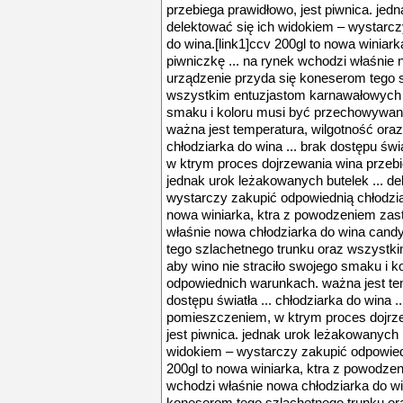
przebiega prawidłowo, jest piwnica. jed
delektować się ich widokiem – wystarcz
do wina.[link1]ccv 200gl to nowa winiar
piwniczkę ... na rynek wchodzi właśnie 
urządzenie przyda się koneserom tego 
wszystkim entuzjastom karnawałowych ..
smaku i koloru musi być przechowywan
ważna jest temperatura, wilgotność oraz 
chłodziarka do wina ... brak dostępu ś
w ktrym proces dojrzewania wina przebie
jednak urok leżakowanych butelek ... de
wystarczy zakupić odpowiednią chłodziar
nowa winiarka, ktra z powodzeniem zast
właśnie nowa chłodziarka do wina cand
tego szlachetnego trunku oraz wszystk
aby wino nie straciło swojego smaku i
odpowiednich warunkach. ważna jest tem
dostępu światła ... chłodziarka do wina 
pomieszczeniem, w ktrym proces dojrze
jest piwnica. jednak urok leżakowanych b
widokiem – wystarczy zakupić odpowiedn
200gl to nowa winiarka, ktra z powodzen
wchodzi właśnie nowa chłodziarka do wi