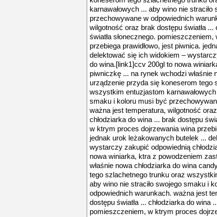
koneserom tego szlachetnego trunku o
karnawałowych ... aby wino nie straciło
przechowywane w odpowiednich warunka
wilgotność oraz brak dostępu światła ...
światła słonecznego. pomieszczeniem, 
przebiega prawidłowo, jest piwnica. jed
delektować się ich widokiem – wystarcz
do wina.[link1]ccv 200gl to nowa winiar
piwniczkę ... na rynek wchodzi właśnie 
urządzenie przyda się koneserom tego 
wszystkim entuzjastom karnawałowych ..
smaku i koloru musi być przechowywan
ważna jest temperatura, wilgotność oraz 
chłodziarka do wina ... brak dostępu ś
w ktrym proces dojrzewania wina przebie
jednak urok leżakowanych butelek ... de
wystarczy zakupić odpowiednią chłodziar
nowa winiarka, ktra z powodzeniem zast
właśnie nowa chłodziarka do wina cand
tego szlachetnego trunku oraz wszystk
aby wino nie straciło swojego smaku i
odpowiednich warunkach. ważna jest tem
dostępu światła ... chłodziarka do wina 
pomieszczeniem, w ktrym proces dojrze