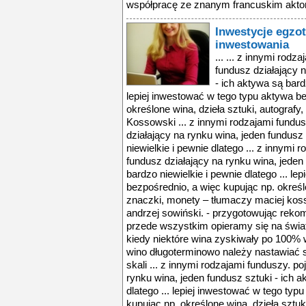
współpracę ze znanym francuskim aktor
Inwestycje egzo
inwestowania
... ... z innymi rodz
fundusz działający n
- ich aktywa są bardz
lepiej inwestować w tego typu aktywa be
określone wina, dzieła sztuki, autograf
Kossowski ... z innymi rodzajami fundus
działający na rynku wina, jeden fundusz
niewielkie i pewnie dlatego ... z innymi 
fundusz działający na rynku wina, jeden
bardzo niewielkie i pewnie dlatego ... l
bezpośrednio, a więc kupując np. określo
znaczki, monety – tłumaczy maciej kosso
andrzej sowiński. - przygotowując reko
przede wszystkim opieramy się na świa
kiedy niektóre wina zyskiwały po 100% w
wino długoterminowo należy nastawiać s
skali ... z innymi rodzajami funduszy. po
rynku wina, jeden fundusz sztuki - ich a
dlatego ... lepiej inwestować w tego typ
kupując np. określone wina, dzieła sztuk