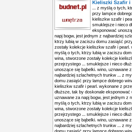
Kieliszki Szafir i
... z myślą o tych, 
przy lampce dobrego
kieliszkw szafir i pe
smuklejsze i nieco d
eksponować unosząc
napj bogw, jest jednym z najbardziej szl
ktrzy lubią w zaciszu domu zasiąść pr
zostały kolekcje kieliszkw szafir i pearl
myślą o tych, ktrzy lubią w zaciszu do
wina, stworzone zostały kolekcje kielisz
przejrzystego ... smuklejsze i nieco dł
unoszące się bąbelki. wino, uznawane z
najbardziej szlachetnych trunkw ... z my
domu zasiąść przy lampce dobrego wina
kieliszkw szafir i pearl. wykonane z prze
dłuższe, tak by doskonale eksponować u
uznawane za napj bogw, jest jednym z na
myślą o tych, ktrzy lubią w zaciszu do
wina, stworzone zostały kolekcje kielisz
przejrzystego ... smuklejsze i nieco dł
unoszące się bąbelki. wino, uznawane z
najbardziej szlachetnych trunkw ... z my
domu zasiąść przy lampce dobrego wina