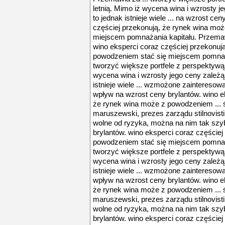
letnią. Mimo iż wycena wina i wzrosty 
to jednak istnieje wiele ... na wzrost c
częściej przekonują, że rynek wina mo
miejscem pomnażania kapitału. Przemawi
wino eksperci coraz częściej przekonuj
powodzeniem stać się miejscem pomnaża
tworzyć większe portfele z perspektywą 
wycena wina i wzrosty jego ceny zależą
istnieje wiele ... wzmożone zaintereso
wpływ na wzrost ceny brylantów. wino e
że rynek wina może z powodzeniem ... 
maruszewski, prezes zarządu stilnovisti
wolne od ryzyka, można na nim tak szybk
brylantów. wino eksperci coraz częście
powodzeniem stać się miejscem pomnaża
tworzyć większe portfele z perspektywą 
wycena wina i wzrosty jego ceny zależą
istnieje wiele ... wzmożone zaintereso
wpływ na wzrost ceny brylantów. wino e
że rynek wina może z powodzeniem ... 
maruszewski, prezes zarządu stilnovisti
wolne od ryzyka, można na nim tak szybk
brylantów. wino eksperci coraz częście