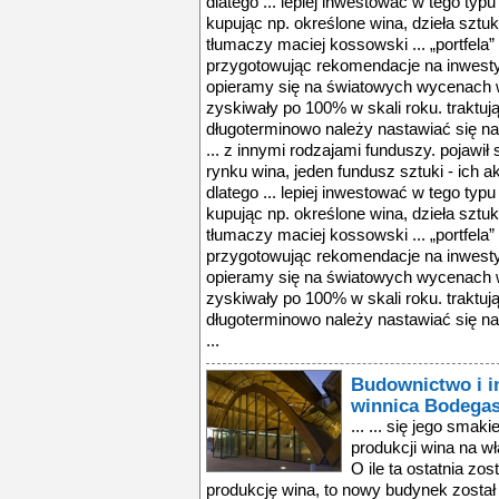
dlatego ... lepiej inwestować w tego typ
kupując np. określone wina, dzieła sztuk
tłumaczy maciej kossowski ... „portfela”
przygotowując rekomendacje na inwest
opieramy się na światowych wycenach wi
zyskiwały po 100% w skali roku. traktuj
długoterminowo należy nastawiać się na 
... z innymi rodzajami funduszy. pojawił 
rynku wina, jeden fundusz sztuki - ich a
dlatego ... lepiej inwestować w tego typ
kupując np. określone wina, dzieła sztuk
tłumaczy maciej kossowski ... „portfela”
przygotowując rekomendacje na inwest
opieramy się na światowych wycenach wi
zyskiwały po 100% w skali roku. traktuj
długoterminowo należy nastawiać się na 
...
Budownictwo i i
winnica Bodegas
... ... się jego sma
produkcji wina na wł
O ile ta ostatnia z
produkcję wina, to nowy budynek został