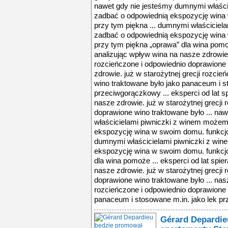
nawet gdy nie jesteśmy dumnymi właśc
zadbać o odpowiednią ekspozycję wina 
przy tym piękna ... dumnymi właścicie
zadbać o odpowiednią ekspozycję wina 
przy tym piękna „oprawa” dla wina pomoże
analizując wpływ wina na nasze zdrowie. 
rozcieńczone i odpowiednio doprawione 
zdrowie. już w starożytnej grecji rozci
wino traktowane było jako panaceum i s
przeciwgorączkowy ... eksperci od lat sp
nasze zdrowie. już w starożytnej grecji
doprawione wino traktowane było ... na
właścicielami piwniczki z winem może
ekspozycję wina w swoim domu. funkcjon
dumnymi właścicielami piwniczki z wi
ekspozycję wina w swoim domu. funkcjo
dla wina pomoże ... eksperci od lat spie
nasze zdrowie. już w starożytnej grecji
doprawione wino traktowane było ... nasz
rozcieńczone i odpowiednio doprawione 
panaceum i stosowane m.in. jako lek pr
Gérard Depardie