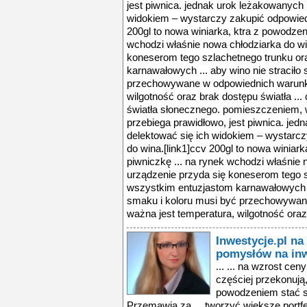
jest piwnica. jednak urok leżakowanych b
widokiem – wystarczy zakupić odpowiedn
200gl to nowa winiarka, ktra z powodzen
wchodzi właśnie nowa chłodziarka do wi
koneserom tego szlachetnego trunku o
karnawałowych ... aby wino nie straciło
przechowywane w odpowiednich warunka
wilgotność oraz brak dostępu światła ...
światła słonecznego. pomieszczeniem, 
przebiega prawidłowo, jest piwnica. jed
delektować się ich widokiem – wystarcz
do wina.[link1]ccv 200gl to nowa winiar
piwniczkę ... na rynek wchodzi właśnie 
urządzenie przyda się koneserom tego 
wszystkim entuzjastom karnawałowych ..
smaku i koloru musi być przechowywan
ważna jest temperatura, wilgotność oraz 
Inwestycje.pl n
pomysłów na inw
... ... na wzrost ce
częściej przekonują
powodzeniem stać s
Przemawia za ... tworzyć większe portf