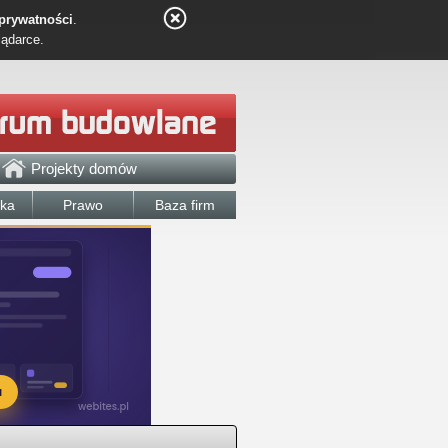
 prywatności
.
lądarce.
Projekty domów
łka
Prawo
Baza firm