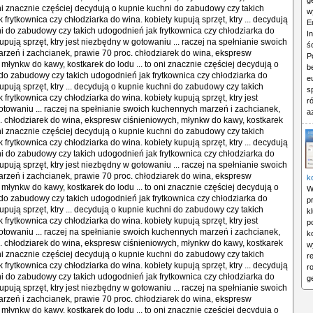
g
 oni znacznie częściej decydują o kupnie kuchni do zabudowy czy takich
w
frytkownica czy chłodziarka do wina. kobiety kupują sprzęt, ktry ... decydują
E
i do zabudowy czy takich udogodnień jak frytkownica czy chłodziarka do
I
upują sprzęt, ktry jest niezbędny w gotowaniu ... raczej na spełnianie swoich
ś
zeń i zachcianek, prawie 70 proc. chłodziarek do wina, ekspresw
P
 młynkw do kawy, kostkarek do lodu ... to oni znacznie częściej decydują o
b
do zabudowy czy takich udogodnień jak frytkownica czy chłodziarka do
e
upują sprzęt, ktry ... decydują o kupnie kuchni do zabudowy czy takich
s
frytkownica czy chłodziarka do wina. kobiety kupują sprzęt, ktry jest
r
towaniu ... raczej na spełnianie swoich kuchennych marzeń i zachcianek,
a
. chłodziarek do wina, ekspresw ciśnieniowych, młynkw do kawy, kostkarek
 oni znacznie częściej decydują o kupnie kuchni do zabudowy czy takich
frytkownica czy chłodziarka do wina. kobiety kupują sprzęt, ktry ... decydują
i do zabudowy czy takich udogodnień jak frytkownica czy chłodziarka do
upują sprzęt, ktry jest niezbędny w gotowaniu ... raczej na spełnianie swoich
zeń i zachcianek, prawie 70 proc. chłodziarek do wina, ekspresw
k
 młynkw do kawy, kostkarek do lodu ... to oni znacznie częściej decydują o
W
do zabudowy czy takich udogodnień jak frytkownica czy chłodziarka do
p
upują sprzęt, ktry ... decydują o kupnie kuchni do zabudowy czy takich
k
frytkownica czy chłodziarka do wina. kobiety kupują sprzęt, ktry jest
p
towaniu ... raczej na spełnianie swoich kuchennych marzeń i zachcianek,
k
. chłodziarek do wina, ekspresw ciśnieniowych, młynkw do kawy, kostkarek
w
 oni znacznie częściej decydują o kupnie kuchni do zabudowy czy takich
r
frytkownica czy chłodziarka do wina. kobiety kupują sprzęt, ktry ... decydują
r
i do zabudowy czy takich udogodnień jak frytkownica czy chłodziarka do
g
upują sprzęt, ktry jest niezbędny w gotowaniu ... raczej na spełnianie swoich
zeń i zachcianek, prawie 70 proc. chłodziarek do wina, ekspresw
 młynkw do kawy, kostkarek do lodu ... to oni znacznie częściej decydują o