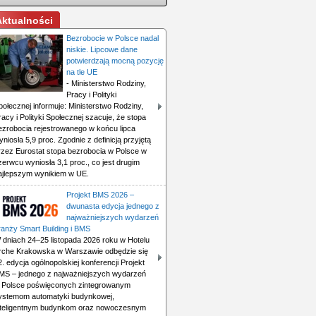
Aktualności
Bezrobocie w Polsce nadal
niskie. Lipcowe dane
potwierdzają mocną pozycję
na tle UE
- Ministerstwo Rodziny,
Pracy i Polityki
połecznej informuje: Ministerstwo Rodziny,
racy i Polityki Społecznej szacuje, że stopa
ezrobocia rejestrowanego w końcu lipca
yniosła 5,9 proc. Zgodnie z definicją przyjętą
rzez Eurostat stopa bezrobocia w Polsce w
zerwcu wyniosła 3,1 proc., co jest drugim
ajlepszym wynikiem w UE.
Projekt BMS 2026 –
dwunasta edycja jednego z
najważniejszych wydarzeń
ranży Smart Building i BMS
 dniach 24–25 listopada 2026 roku w Hotelu
rche Krakowska w Warszawie odbędzie się
2. edycja ogólnopolskiej konferencji Projekt
MS – jednego z najważniejszych wydarzeń
 Polsce poświęconych zintegrowanym
ystemom automatyki budynkowej,
nteligentnym budynkom oraz nowoczesnym