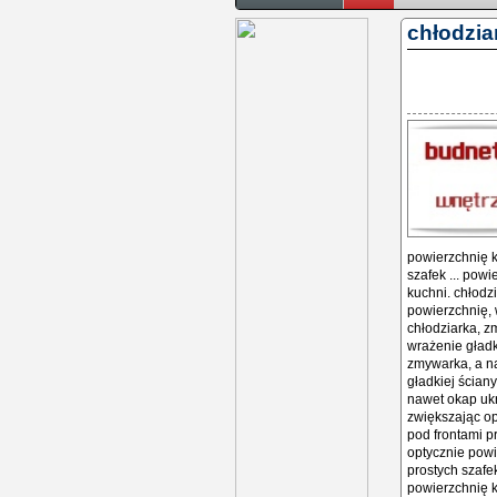
chłodzia
powierzchnię k
szafek ... pow
kuchni. chłodz
powierzchnię, 
chłodziarka, z
wrażenie gładk
zmywarka, a na
gładkiej ścian
nawet okap ukr
zwiększając op
pod frontami p
optycznie powi
prostych szafe
powierzchnię k