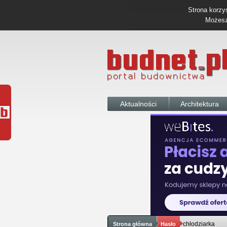
Strona korzys
Możesz 
Aktualności
Architektura
chłodziarka
Strona główna
Hasło