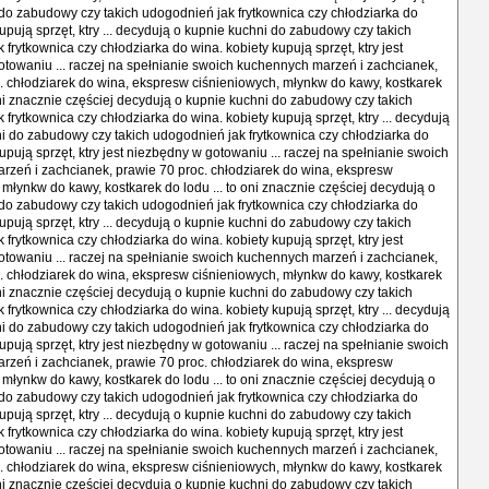
do zabudowy czy takich udogodnień jak frytkownica czy chłodziarka do
upują sprzęt, ktry ... decydują o kupnie kuchni do zabudowy czy takich
frytkownica czy chłodziarka do wina. kobiety kupują sprzęt, ktry jest
towaniu ... raczej na spełnianie swoich kuchennych marzeń i zachcianek,
. chłodziarek do wina, ekspresw ciśnieniowych, młynkw do kawy, kostkarek
 oni znacznie częściej decydują o kupnie kuchni do zabudowy czy takich
frytkownica czy chłodziarka do wina. kobiety kupują sprzęt, ktry ... decydują
i do zabudowy czy takich udogodnień jak frytkownica czy chłodziarka do
upują sprzęt, ktry jest niezbędny w gotowaniu ... raczej na spełnianie swoich
zeń i zachcianek, prawie 70 proc. chłodziarek do wina, ekspresw
 młynkw do kawy, kostkarek do lodu ... to oni znacznie częściej decydują o
do zabudowy czy takich udogodnień jak frytkownica czy chłodziarka do
upują sprzęt, ktry ... decydują o kupnie kuchni do zabudowy czy takich
frytkownica czy chłodziarka do wina. kobiety kupują sprzęt, ktry jest
towaniu ... raczej na spełnianie swoich kuchennych marzeń i zachcianek,
. chłodziarek do wina, ekspresw ciśnieniowych, młynkw do kawy, kostkarek
 oni znacznie częściej decydują o kupnie kuchni do zabudowy czy takich
frytkownica czy chłodziarka do wina. kobiety kupują sprzęt, ktry ... decydują
i do zabudowy czy takich udogodnień jak frytkownica czy chłodziarka do
upują sprzęt, ktry jest niezbędny w gotowaniu ... raczej na spełnianie swoich
zeń i zachcianek, prawie 70 proc. chłodziarek do wina, ekspresw
 młynkw do kawy, kostkarek do lodu ... to oni znacznie częściej decydują o
do zabudowy czy takich udogodnień jak frytkownica czy chłodziarka do
upują sprzęt, ktry ... decydują o kupnie kuchni do zabudowy czy takich
frytkownica czy chłodziarka do wina. kobiety kupują sprzęt, ktry jest
towaniu ... raczej na spełnianie swoich kuchennych marzeń i zachcianek,
. chłodziarek do wina, ekspresw ciśnieniowych, młynkw do kawy, kostkarek
 oni znacznie częściej decydują o kupnie kuchni do zabudowy czy takich