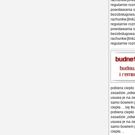
rachunkw.[link
regularnie roz
powstawania sz
bezobsługowa i
rachunkw.[link
regularnie roz
powstawania sz
bezobsługowa i
rachunkw.[link
regularnie rozm
pobiera ciepło
zasadzie „odwr
usuwa je na ze
samo bowiem ja
ciepła ... się
pobiera ciepło
zasadzie „odwr
usuwa je na ze
samo bowiem ja
ciepła ...