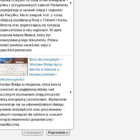
eopolitycznej jest ze sobą ściśle powiązana –
ynika z przygotowanych zaleceń Parlamentu
uropejskiego w sprawie relacji z regionem
ndo-Pacyfiku. Ma to związek m.in. z coraz
ciślejszą współpracą Rosji z Chinami i Koreą
ółnocną oraz pogarszającą się sytuacją
ezpieczeństwa w obu regionach. W opinii
uroposła Adama Bielana, który był
prawozdawcą tego dokumentu, Polska
ównież powinna zacieśniać więzi z
zjatyckimi partnerami.
Most dla energetyki —
Wrocław Bridge łączy
liderów w debacie o
bezpieczeństwie i
onkurencyjności
rocław Bridge to inicjatywa, która tworzy
rzestrzeń do pogłębionej debaty nad
luczowymi wyzwaniami stojącymi przed
olską energetyką i przemysłem. Wydarzenie
oncentruje się na odpowiedzialnym dialogu,
ymianie doświadczeń oraz poszukiwaniu
ealnych rozwiązań dla sektora w czasach
osnącej niepewności gospodarczej i
eopolitycznej.
« Następne
Poprzednie »