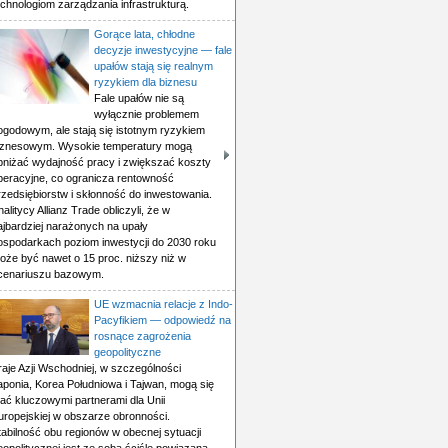
echnologiom zarządzania infrastrukturą.
Gorące lata, chłodne
decyzje inwestycyjne — fale
upałów stają się realnym
ryzykiem dla biznesu
Fale upałów nie są
wyłącznie problemem
ogodowym, ale stają się istotnym ryzykiem
iznesowym. Wysokie temperatury mogą
bniżać wydajność pracy i zwiększać koszty
peracyjne, co ogranicza rentowność
rzedsiębiorstw i skłonność do inwestowania.
nalitycy Allianz Trade obliczyli, że w
ajbardziej narażonych na upały
ospodarkach poziom inwestycji do 2030 roku
oże być nawet o 15 proc. niższy niż w
cenariuszu bazowym.
UE wzmacnia relacje z Indo-
Pacyfikiem — odpowiedź na
rosnące zagrożenia
geopolityczne
raje Azji Wschodniej, w szczególności
aponia, Korea Południowa i Tajwan, mogą się
tać kluczowymi partnerami dla Unii
uropejskiej w obszarze obronności.
tabilność obu regionów w obecnej sytuacji