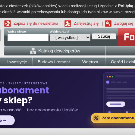
ta z ciasteczek (plików cookies) w celu realizacji usług i zgodnie z
Polityką
określić warunki przechowywania lub dostępu do tych plików w swojej przeg
Zapisz się do newslettera
|
Zarejestruj się
|
Zaloguj się
Wpisz słowo
Wybierz dział
Szukaj
Katalog deweloperów
Inwestycje
Budowa i remont
Wnętrza
Ogród i dzia