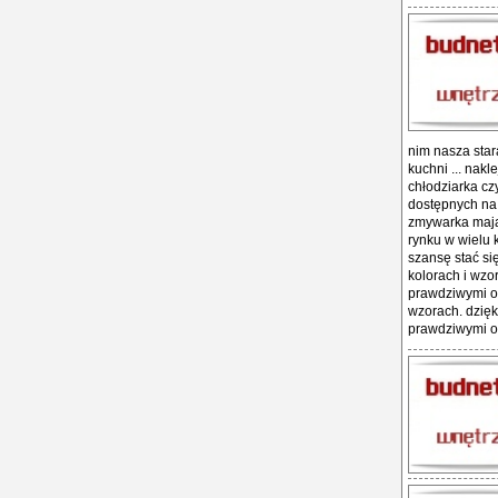
nim nasza sta
kuchni ... nak
chłodziarka cz
dostępnych na 
zmywarka mają 
rynku w wielu 
szansę stać si
kolorach i wzo
prawdziwymi oz
wzorach. dzięk
prawdziwymi oz