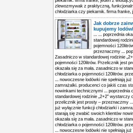
piekarnik. firma franke, jeden z wiodąc
zlewozmywak z praktyczną, funkcjonalną
chłodziarka czy piekarnik. firma franke,
Jak dobrze zain
kupujemy lodów
... ... poprzednia o
standardowej rodzin
pojemności 120litrów
przeznaczmy ... pop
Zasadniczo w standardowej rodzinie „2+
pojemności 120litrów. Przelicznik jest p
okazała się za mała. zasadniczo w stan
chłodziarka o pojemności 120litrów. prz
... nowoczesne lodówki nie spełniają już 
zamrażalki. producenci co jakiś czas st
nowinkami technicznymi ... poprzednia 
standardowej rodzinie „2+2” wystarczy c
przelicznik jest prosty – przeznaczmy .
już wyłącznie funkcji chłodziarki i zamra
starają się zwabić swoich klientów nowi
okazała się za mała. zasadniczo w stan
chłodziarka o pojemności 120litrów. prz
... nowoczesne lodówki nie spełniają już 