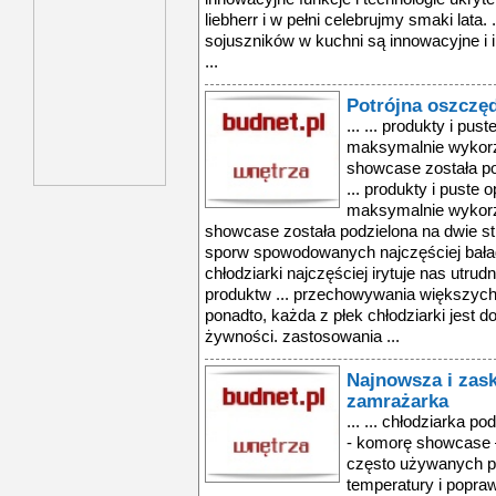
liebherr i w pełni celebrujmy smaki lata
sojuszników w kuchni są innowacyjne i i
...
Potrójna oszczę
... ... produkty i pu
maksymalnie wykorzy
showcase została po
... produkty i puste
maksymalnie wykorzy
showcase została podzielona na dwie st
sporw spowodowanych najczęściej bała
chłodziarki najczęściej irytuje nas utru
produktw ... przechowywania większych 
ponadto, każda z płek chłodziarki jest 
żywności. zastosowania ...
Najnowsza i zask
zamrażarka
... ... chłodziarka p
- komorę showcase –
często używanych pr
temperatury i popra