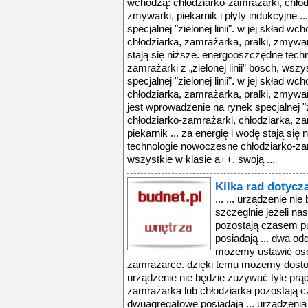
wchodzą: chłodziarko-zamrażarki, chłodz
zmywarki, piekarnik i płyty indukcyjne .
specjalnej "zielonej linii". w jej skład w
chłodziarka, zamrażarka, pralki, zmywark
stają się niższe. energooszczędne tech
zamrażarki z „zielonej linii” bosch, wszy
specjalnej "zielonej linii". w jej skład w
chłodziarka, zamrażarka, pralki, zmywarki
jest wprowadzenie na rynek specjalnej "zi
chłodziarko-zamrażarki, chłodziarka, za
piekarnik ... za energię i wodę stają si
technologie nowoczesne chłodziarko-zamra
wszystkie w klasie a++, swoją ...
Kilka rad dotyc
... ... urządzenie ni
szczeglnie jeżeli na
pozostają czasem pu
posiadają ... dwa od
możemy ustawić osob
zamrażarce. dzięki temu możemy dosto
urządzenie nie będzie zużywać tyle prąd
zamrażarka lub chłodziarka pozostają c
dwuagregatowe posiadają ... urządzenia 