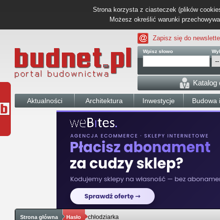
Strona korzysta z ciasteczek (plików cookies
Możesz określić warunki przechowywani
Zapisz się do newslette
Wpisz słowo
Wyb
Katalog
Aktualności
Architektura
Inwestycje
Budowa i
chłodziarka
Strona główna
Hasło