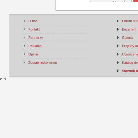
O nas
Forum bu
Kontakt
Baza firm
Partnerzy
Galeria
Reklama
Projekty 
Opinie
Ogłoszenia
Zostań redaktorem
Katalog d
Słownik 
/*
*/