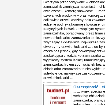
i warzywa przechowywane w chłodziarc
zamrażalnik zmniejsza natomiast ... chł
dwie części - komorę showcase – umożl
używanych produktw – oraz komorę ... 
całkowicie drzwi i widzimy cała zawarto
jedzenie pod ręką komorę showcase, umoż
tradycyjnych lodwek ze wsplnym systeme
zamrażalnika, opracowany przez firmę 
nowa chłodziarko-zamrażarka to niezwy
zwyczajny side-by-side. największe za
otworzymy drzwi chłodziarki ... side-by
czeka nas jednak, gdy otworzymy drzwi c
zaskakująca chłodziarko-zamrażarka ...
wyjątkowy system izolacji umożliwiając
zamrażarkach cieńszych ścianek bez wp
chłodziarko-zamrażarka to niezwykłe u
side-by-side. największe zaskoczenie 
drzwi chłodziarki ...
Oszczędność i e
... ... rynek specjalne
wchodzą: chłodziark
zamrażarka, pralki, 
indukcyjne ... rynek s