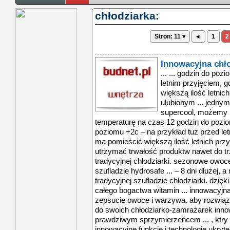
chłodziarka:
Stron: 11 ▾
◂
1
2
Innowacyjna chł
... ... godzin do po
letnim przyjęciem, 
większą ilość letnic
ulubionym ... jednym
supercool, możemy r
temperaturę na czas 12 godzin do pozio
poziomu +2c – na przykład tuż przed let
ma pomieścić większą ilość letnich przy
utrzymać trwałość produktw nawet do trz
tradycyjnej chłodziarki. sezonowe owoc
szufladzie hydrosafe ... – 8 dni dłużej, 
tradycyjnej szufladzie chłodziarki. dzi
całego bogactwa witamin ... innowacyjna
zepsucie owoce i warzywa. aby rozwiąza
do swoich chłodziarko-zamrażarek innow
prawdziwym sprzymierzeńcem ... , ktry
innowacyjne funkcje i technologie ukry