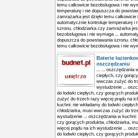
temu całkowicie bezobsługowa i nie wym
temperaturę i nie dopuszcza do powstaw
zamrażarka jest dzięki temu całkowicie
automatycznie kontroluje temperaturę i
szronu. chłodziarka czy zamrażarka jest
bezobsługowa i nie wymaga ... automatyc
dopuszcza do powstawania szronu. chło
temu całkowicie bezobsługowa i nie wym
Baterie łazienko
oszczędzaniu
... ... oszczędzania
ciepłych, czy gorący
wwczas zużyć do trz
wystudzenie ... osz
do lodwki ciepłych, czy gorących produ
zużyć do trzech razy więcej prądu na i
kuchni: nie wkładamy do lodwki ciepłyc
chłodziarka, musi wwczas zużyć do trze
wystudzenie ... oszczędzania w kuchni:
czy gorących produktw. chłodziarka, m
więcej prądu na ich wystudzenie ... os
do lodwki ciepłych, czy gorących produ