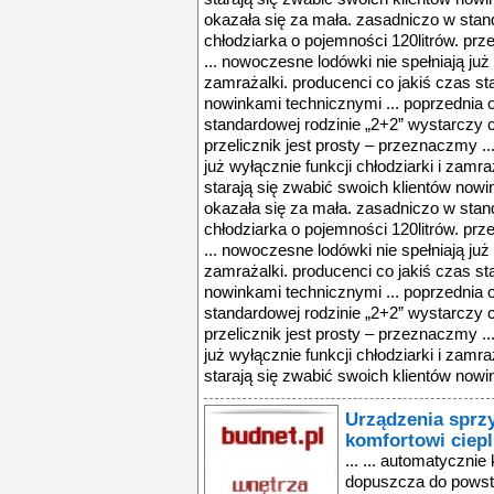
okazała się za mała. zasadniczo w stan
chłodziarka o pojemności 120litrów. prz
... nowoczesne lodówki nie spełniają już 
zamrażalki. producenci co jakiś czas st
nowinkami technicznymi ... poprzednia 
standardowej rodzinie „2+2” wystarczy c
przelicznik jest prosty – przeznaczmy .
już wyłącznie funkcji chłodziarki i zamra
starają się zwabić swoich klientów nowi
okazała się za mała. zasadniczo w stan
chłodziarka o pojemności 120litrów. prz
... nowoczesne lodówki nie spełniają już 
zamrażalki. producenci co jakiś czas st
nowinkami technicznymi ... poprzednia 
standardowej rodzinie „2+2” wystarczy c
przelicznik jest prosty – przeznaczmy .
już wyłącznie funkcji chłodziarki i zamra
starają się zwabić swoich klientów nowi
Urządzenia sprz
komfortowi ciep
... ... automatycznie
dopuszcza do powsta