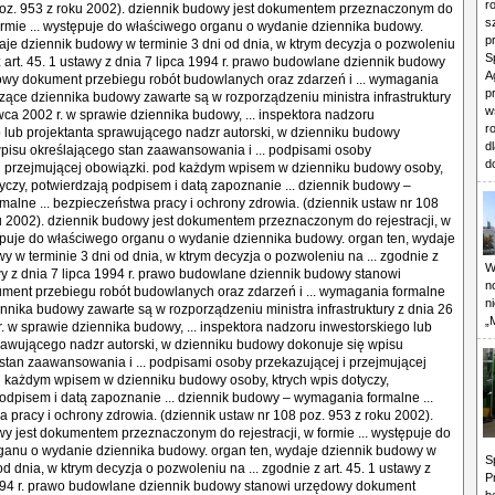
r
s
p
S
A
p
w
r
d
d
W
n
n
„
S
P