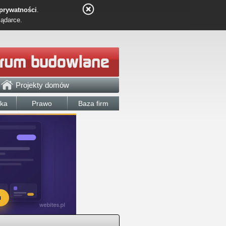
 prywatności
.
lądarce.
Projekty domów
łka
Prawo
Baza firm