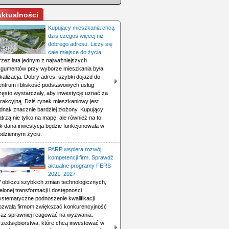
Aktualności
Kupujący mieszkania chcą
dziś czegoś więcej niż
dobrego adresu. Liczy się
całe miejsce do życia
rzez lata jednym z najważniejszych
rgumentów przy wyborze mieszkania była
okalizacja. Dobry adres, szybki dojazd do
entrum i bliskość podstawowych usług
zęsto wystarczały, aby inwestycję uznać za
trakcyjną. Dziś rynek mieszkaniowy jest
ednak znacznie bardziej złożony. Kupujący
atrzą nie tylko na mapę, ale również na to,
ak dana inwestycja będzie funkcjonowała w
odziennym życiu.
PARP wspiera rozwój
kompetencji firm. Sprawdź
aktualne programy FERS
2021–2027
 obliczu szybkich zmian technologicznych,
ielonej transformacji i dostępności
ystematyczne podnoszenie kwalifikacji
ozwala firmom zwiększać konkurencyjność
raz sprawniej reagować na wyzwania.
rzedsiębiorstwa, które chcą inwestować w