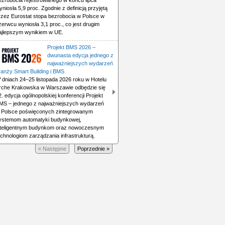
ezrobocia rejestrowanego w końcu lipca
yniosła 5,9 proc. Zgodnie z definicją przyjętą
rzez Eurostat stopa bezrobocia w Polsce w
zerwcu wyniosła 3,1 proc., co jest drugim
ajlepszym wynikiem w UE.
Projekt BMS 2026 –
dwunasta edycja jednego z
najważniejszych wydarzeń
ranży Smart Building i BMS
 dniach 24–25 listopada 2026 roku w Hotelu
rche Krakowska w Warszawie odbędzie się
2. edycja ogólnopolskiej konferencji Projekt
MS – jednego z najważniejszych wydarzeń
 Polsce poświęconych zintegrowanym
ystemom automatyki budynkowej,
nteligentnym budynkom oraz nowoczesnym
echnologiom zarządzania infrastrukturą.
« Następne
Poprzednie »