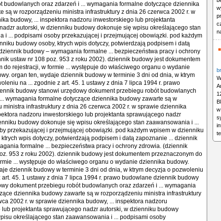
b
w
p
c
n
b
W
A
1
B
w
s
i
t