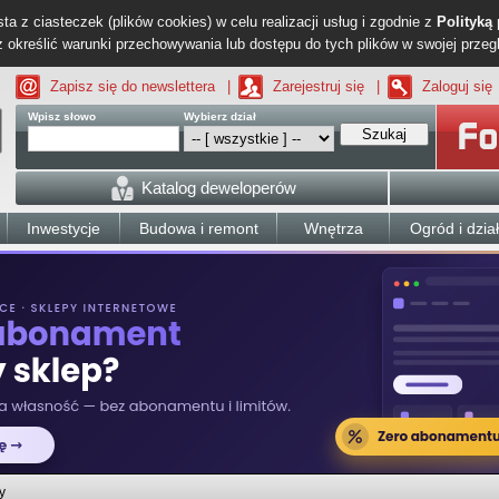
ta z ciasteczek (plików cookies) w celu realizacji usług i zgodnie z
Polityką
określić warunki przechowywania lub dostępu do tych plików w swojej przeg
Zapisz się do newslettera
|
Zarejestruj się
|
Zaloguj się
Wpisz słowo
Wybierz dział
Szukaj
Katalog deweloperów
Inwestycje
Budowa i remont
Wnętrza
Ogród i dzia
y