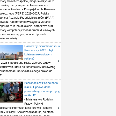
ozwój swoich zespołów, mogą skorzystać z
zerokiej oferty wsparcia finansowanej z
rogramu Fundusze Europejskie dla Rozwoju
połecznego (FERS) 2021–2027. Polska
gencja Rozwoju Przedsiębiorczości (PARP)
rowadzi nabory umożliwiające uzyskanie
sparcia m.in. na szkolenia, doradztwo oraz
ozwój kompetencji w obszarach kluczowych
la współczesnej gospodarki. Sprawdź
ostępną ofertę.
Darowizny nieruchomości w
Polsce: czy 2025 r. był
kolejnym rekordowym
rokiem?
 2025 r. podpisano blisko 200 000 aktów
otarialnych, które dokumentowały darowiznę
ieruchomości lub spółdzielczego prawa do
M”.
Bezrobocie w Polsce nadal
niskie. Lipcowe dane
potwierdzają mocną pozycję
na tle UE
- Ministerstwo Rodziny,
Pracy i Polityki
połecznej informuje: Ministerstwo Rodziny,
racy i Polityki Społecznej szacuje, że stopa