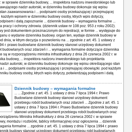
Dziennik budowy – wymagania formalne
... ... Zgodnie z art. 45. 1 ustawy z dnia 7 lipca 1994 r. Prawo Budowlane dziennik budowy stanowi urzędowy dokument przebiegu robót budowlanych oraz zdarzeń ... Zgodnie z art. 45. 1 ustawy z dnia 7 lipca 1994 r. Prawo Budowlane dziennik budowy stanowi urzędowy dokument przebiegu robót budowlanych oraz zdarzeń ... rozporządzeniu Ministra Infrastruktury z dnia 26 czerwca 2002 r. w sprawie dziennika budowy, montażu i rozbiórki, tablicy informacyjnej oraz ogłoszenia ... dziennik budowy – wymagania formalne ... zgodnie z art. 45. 1 ustawy z dnia 7 lipca 1994 r. prawo budowlane dziennik budowy stanowi urzędowy dokument przebiegu robt budowlanych oraz zdarzeń i okoliczności ... zgodnie z art. 45. 1 ustawy z dnia 7 lipca 1994 r. prawo budowlane dziennik budowy stanowi urzędowy dokument przebiegu robót budowlanych oraz zdarzeń i ... rozporządzeniu ministra infrastruktury z dnia 26 czerwca 2002 r. w sprawie dziennika budowy, montażu i rozbirki, tablicy informacyjnej oraz ogłoszenia ... budowlanych lub wznowienia robt budowlanych, występuje do właściwego organu o wydanie dziennika budowy. organ ten, wydaje dziennik budowy w terminie 3 ... inspektora nadzoru inwestorskiego lub projektanta sprawującego nadzr autorski, w dzienniku budowy dokonuje się wpisu określającego stan zaawansowania i ... podpisami osoby przekazującej i przejmującej obowiązki. pod każdym wpisem w dzienniku budowy osoby, ktrych wpis dotyczy, potwierdzają podpisem i datą zapoznanie ... dziennik budowy – wymagania formalne ... zgodnie z art. 45. 1 ustawy z dnia 7 lipca 1994 r. prawo budowlane dziennik budowy stanowi urzędowy dokument przebiegu robt budowlanych oraz zdarzeń i okoliczności ... zgodnie z art. 45. 1 ustawy z dnia 7 lipca 1994 r. prawo budowlane dziennik budowy stanowi urzędowy dokument przebiegu robót budowlanych oraz zdarzeń i ... rozporządzeniu ministra infrastruktury z dnia 26 czerwca 2002 r. w sprawie dziennika budowy, montażu i rozbirki, tablicy informacyjnej oraz ogłoszenia ... budowlanych lub wznowienia robt budowlanych, występuje do właściwego organu o wydanie dziennika budowy. organ ten, wydaje dziennik budowy w terminie 3 ... inspektora nadzoru inwestorskiego lub projektanta sprawującego nadzr autorski, w dzienniku budowy dokonuje się wpisu określającego stan zaawansowania i ... podpisami osoby przekazującej i przejmującej obowiązki. pod każdym wpisem w dzienniku budowy osoby, ktrych wpis dotyczy, potwierdzają podpisem i datą zapoznanie ... dziennik budowy – wymagania formalne ... zgodnie z art. 45. 1 ustawy z dnia 7 lipca 1994 r. prawo budowlane dziennik budowy stanowi urzędowy dokument przebiegu robt budowlanych oraz zdarzeń i okoliczności ... zgodnie z art. 45. 1 ustawy z dnia 7 lipca 1994 r. prawo budowlane dziennik budowy stanowi urzędowy dokument przebiegu robót budowlanych oraz zdarzeń i ... rozporządzeniu ministra infrastruktury z dnia 26 czerwca 2002 r. w sprawie dziennika budowy, montażu i rozbirki, tablicy informacyjnej oraz ogłoszenia ... budowlanych lub wznowienia robt budowlanych, występuje do właściwego organu o wydanie dziennika budowy. organ ten, wydaje dziennik budowy w terminie 3 ... inspektora nadzoru inwestorskiego lub projektanta sprawującego nadzr autorski, w dzienniku budowy dokonuje się wpisu określającego stan zaawansowania i ... podpisami osoby przekazującej i przejmującej obowiązki. pod każdym wpisem w dzienniku budowy osoby, ktrych wpis dotyczy, potwierdzają podpisem i datą zapoznanie ... dziennik budowy – wymagania formalne ... zgodnie z art. 45. 1 ustawy z dnia 7 lipca 1994 r. prawo budowlane dziennik budowy stanowi urzędowy dokument przebiegu robt budowlanych oraz zdarzeń i okoliczności ... zgodnie z art. 45. 1 ustawy z dnia 7 lipca 1994 r. prawo budowlane dziennik budowy stanowi urzędowy dokument przebiegu robót budowlanych oraz zdarzeń i ... rozporządzeniu ministra infrastruktury z dnia 26 czerwca 2002 r. w sprawie dziennika budowy, montażu i rozbirki, tablicy informacyjnej oraz ogłoszenia ... budowlanych lub wznowienia robt budowlanych, występuje do właściwego organu o wydanie dziennika budowy. organ ten, wydaje dziennik budowy w terminie 3 ... inspektora nadzoru inwestorskiego lub projektanta sprawującego nadzr autorski, w dzienniku budowy dokonuje się wpisu określającego stan zaawansowania i ... podpisami osoby przekazującej i przejmującej obowiązki. pod każdym wpisem w dzienniku budowy osoby, ktrych wpis dotyczy, potwierdzają podpisem i datą zapoznanie ... dziennik budowy – wymagania formalne ... zgodnie z art. 45. 1 ustawy z dnia 7 lipca 1994 r. prawo budowlane dziennik budowy stanowi urzędowy dokument przebiegu robt budowlanych oraz zdarzeń i okoliczności ... zgodnie z art. 45. 1 ustawy z dnia 7 lipca 1994 r. prawo budowlane dziennik budowy stanowi urzędowy dokument przebiegu robót budowlanych oraz zdarzeń i ... rozporządzeniu ministra infrastruktury z dnia 26 czerwca 2002 r. w sprawie dziennika budowy, montażu i rozbirki, tablicy informacyjnej oraz ogłoszenia ... budowlanych lub wznowienia robt budowlanych, występuje do właściwego organu o wydanie dziennika budowy. organ ten, wydaje dziennik budowy w terminie 3 ... inspektora nadzoru inwestorskiego lub projektanta sprawującego nadzr autorski, w dzienniku budowy dokonuje się wpisu określającego stan zaawansowania i ... podpisami osoby przekazującej i przejmującej obowiązki. pod każdym wpisem w dzienniku budowy osoby, ktrych wpis dotyczy, potwierdzają podpisem i datą zapoznanie ... dziennik budowy – wymagania formalne ... zgodnie z art. 45. 1 ustawy z dnia 7 lipca 1994 r. prawo budowlane dziennik budowy stanowi urzędowy dokument przebiegu robt budowlanych oraz zdarzeń i okoliczności ... zgodnie z art. 45. 1 ustawy z dnia 7 lipca 1994 r. prawo budowlane dziennik budowy stanowi urzędowy dokument przebiegu robót budowlanych oraz zdarzeń i ... rozporządzeniu ministra infrastruktury z dnia 26 czerwca 2002 r. w sprawie dziennika budowy, montażu i rozbirki, tablicy informacyjnej oraz ogłoszenia ... budowlanych lub wznowienia robt budowlanych, występuje do właściwego organu o wydanie dziennika budowy. organ ten, wydaje dziennik budowy w terminie 3 ... inspektora nadzoru inwestorskiego lub projektanta sprawującego nadzr autorski, w dzienniku budowy dokonuje się wpisu określającego stan zaawansowania i ... podpisami osoby przekazującej i przejmującej obowiązki. pod każdym wpisem w dzienniku budowy osoby, ktrych wpis dotyczy, potwierdzają podpisem i datą zapoznanie ... dziennik budowy – wymagania formalne ... zgodnie z art. 45. 1 ustawy z dnia 7 lipca 1994 r. prawo budowlane dziennik budowy stanowi urzędowy dokument przebiegu robt budowlanych oraz zdarzeń i okoliczności ... zgodnie z art. 45. 1 ustawy z dnia 7 lipca 1994 r. prawo budowlane dziennik budowy stanowi urzędowy dokument przebiegu robót budowlanych oraz zdarzeń i ... rozporządzeniu ministra infrastruktury z dnia 26 czerwca 2002 r. w sprawie dziennika budowy, montażu i rozbirki, tablicy informacyjnej oraz ogłoszenia ... budowlanych lub wznowienia robt budowlanych, występuje do właściwego organu o wydanie dziennika budowy. organ ten, wydaje dziennik budowy w terminie 3 ... inspektora nadzoru inwestorskiego lub projektanta sprawującego nadzr autorski, w dzienniku budowy dokonuje się wpisu określającego stan zaawansowania i ... podpisami osoby przekazującej i przejmującej obowiązki. pod każdym wpisem w dzienniku budowy osoby, ktrych wpis dotyczy, potwierdzają podpisem i datą zapoznanie ... dziennik budowy – wymagania formalne ... zgodnie z art. 45. 1 ustawy z dnia 7 lipca 1994 r. prawo budowlane dziennik budowy stanowi urzędowy dokument przebiegu robt budowlanych oraz zdarzeń i okoliczności ... zgodnie z art. 45. 1 ustawy z dnia 7 lipca 1994 r. prawo budowlane dziennik budowy stanowi urzędowy dokument przebiegu robót budowlanych oraz zdarzeń i ... rozporządzeniu ministra infrastruktury z dnia 26 czerwca 2002 r. w sprawie dziennika budowy, montażu i rozbirki, tablicy informacyjnej oraz ogłoszenia ... budowlanych lub wznowienia robt budowlanych, występuje do właściwego organu o wydanie dziennika budowy. organ ten, wydaje dziennik budowy w terminie 3 ... inspektora nadzoru inwestorskiego lub projektanta sprawującego nadzr autorski, w dzienniku budowy dokonuje się wpisu określającego stan zaawansowania i ... podpisami osoby przekazującej i przejmującej obowiązki. pod każdym wpisem w dzienniku budowy osoby, ktrych wpis dotyczy, potwierdzają podpisem i datą zapoznanie ... dziennik budowy – wymagania formalne ... zgodnie z art. 45. 1 ustawy z dnia 7 lipca 1994 r. prawo budowlane dziennik budowy stanowi urzędowy dokument przebiegu robt budowlanych oraz zdarzeń i okoliczności ... zgodnie z art. 45. 1 ustawy z dnia 7 lipca 1994 r. prawo budowlane dziennik budowy stanowi urzędowy dokument przebiegu robót budowlanych oraz zdarzeń i ... rozporządzeniu ministra infrastruktury z dnia 26 czerwca 2002 r. w sprawie dziennika budowy, montażu i rozbirki, tablicy informacyjnej oraz ogłoszenia ... budowlanych lub wznowienia robt budowlanych, występuje do właściwego organu o wydanie dziennika budowy. organ ten, wydaje dziennik budowy w terminie 3 ... inspektora nadzoru inwestorskiego lub projektanta sprawującego nadzr autorski, w dzienniku budowy dokonuje się wpisu określającego stan zaawansowania i ... podpisami osoby przekazującej i przejmującej obowiązki. pod każdym wpisem w dzienniku budowy osoby, ktrych wpis dotyczy, potwierdzają podpisem i datą zapoznanie ... dziennik budowy – wymagania formalne ... zgodnie z art. 45. 1 ustawy z dnia 7 lipca 1994 r. prawo budowlane dziennik budowy stanowi urzędowy dokument przebiegu robt budowlanych oraz zdarzeń i okoliczności ... zgodnie z art. 45. 1 ustawy z dnia 7 lipca 1994 r. prawo budowlane dziennik budowy stanowi urzędowy dokument przebiegu robót budowlanych oraz zdarzeń i ... rozporządzeniu ministra infrastruktury z dnia 26 czerwca 2002 r. w sprawie dziennika budowy, montażu i rozbirki, tablicy informacyjnej oraz ogłoszenia ... budowlanych lub wznowienia robt budowlanych