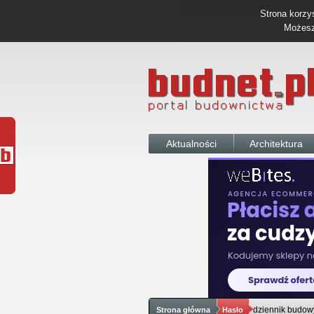
Strona korzys
Możesz 
Aktualności
Architektura
dziennik budow
Strona główna
Hasło