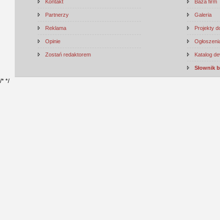
Kontakt
Baza firm
Partnerzy
Galeria
Reklama
Projekty 
Opinie
Ogłoszenia
Zostań redaktorem
Katalog d
Słownik 
/*
*/