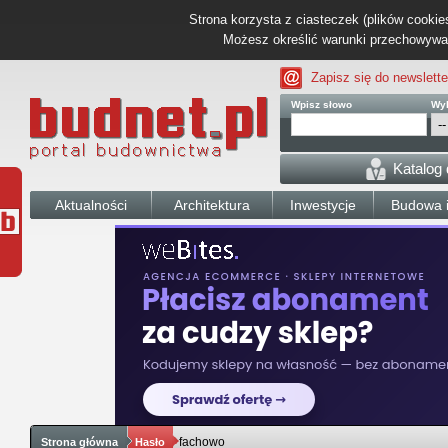
Strona korzysta z ciasteczek (plików cookies
Możesz określić warunki przechowywani
Zapisz się do newslette
Wpisz słowo
Wyb
Katalog
Aktualności
Architektura
Inwestycje
Budowa i
fachowo
Strona główna
Hasło