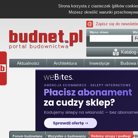
Strona korzysta z ciasteczek (plików cookies
Możesz określić warunki przechowywani
Zapisz się do newslette
Wpisz słowo
Wyb
Katalog
Aktualności
Architektura
Inwestycje
Budowa i
B
Forum budowlane
Wszystko o budowaniu
Robimy stropy i podłogi