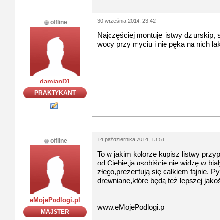
30 września 2014, 23:42
offline
Najczęściej montuje listwy dziurskip,
wody przy myciu i nie pęka na nich laki
damianD1
PRAKTYKANT
14 października 2014, 13:51
offline
To w jakim kolorze kupisz listwy przy
od Ciebie,ja osobiście nie widzę w bia
złego,prezentują się całkiem fajnie. P
drewniane,które będą też lepszej jakoś
eMojePodlogi.pl
www.eMojePodlogi.pl
MAJSTER