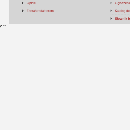
Opinie
Ogłoszenia
Zostań redaktorem
Katalog d
Słownik 
/*
*/