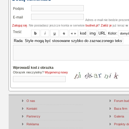
Podpis
E-mail
Adres e-mail nie bedzie prezen
Zaloguj się
. Nie posiadasz jeszcze konta w serwisie
budnet.pl
?
Załóż je
już teraz
w 
Treść
Kolor:
Wprowadź kod z obrazka
Obrazek nieczytelny?
Wygeneruj nowy
O nas
Forum bu
Kontakt
Baza firm
Partnerzy
Galeria
Reklama
Projekty 