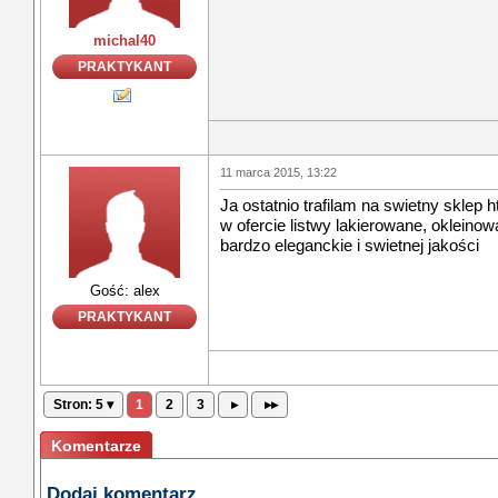
michal40
PRAKTYKANT
11 marca 2015, 13:22
Ja ostatnio trafilam na swietny sklep h
w ofercie listwy lakierowane, okleinow
bardzo eleganckie i swietnej jakości
Gość: alex
PRAKTYKANT
Stron: 5 ▾
1
2
3
▸
▸▸
Komentarze
Dodaj komentarz