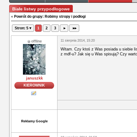
Białe listwy przypodłogowe
«
Powrót do grupy: Robimy stropy i podłogi
Stron: 5 ▾
1
2
3
▸
▸▸
11 sierpnia 2014, 15:20
offline
Witam. Czy ktoś z Was posiada u siebie l
z mdf-u? Jak się u Was spisują? Czy wart
januszkk
KIEROWNIK
Reklamy Google