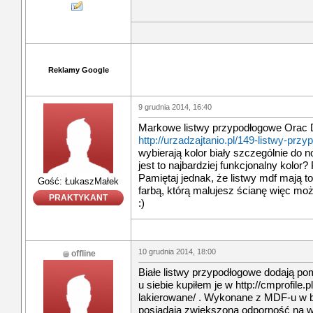
Reklamy Google
9 grudnia 2014, 16:40
Markowe listwy przypodłogowe Orac 
http://urzadzajtanio.pl/149-listwy-prz
wybierają kolor biały szczególnie d
jest to najbardziej funkcjonalny kolor? 
Pamiętaj jednak, że listwy mdf mają to
Gość: ŁukaszMałek
farbą, którą malujesz ścianę więc mo
PRAKTYKANT
:)
10 grudnia 2014, 18:00
offline
Białe listwy przypodłogowe dodają pom
u siebie kupiłem je w http://cmprofile.
lakierowane/ . Wykonane z MDF-u w b
posiadają zwiększoną odporność na 