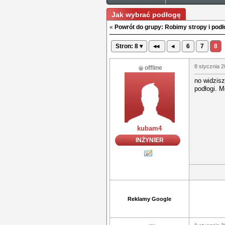
Jak wybrać podłogę
«
Powrót do grupy: Robimy stropy i podł
Stron: 8 ▾
◂◂
◂
6
7
8
8 stycznia 2
offline
no widzis
podłogi. 
kubam4
INŻYNIER
Reklamy Google