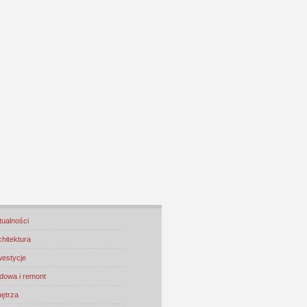
tualności
chitektura
westycje
dowa i remont
ętrza