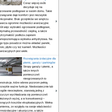
Coraz więcej osób
decyduje się na
grzewanie podłogowe w swoim domu. Takie
związanie daje komfort i jest niezwykle
unkcjonalne. Brak grzejników we wnętrzu
twarza ogromne możliwości aranżacyjne.
eśli więc wybrałeś ogrzewanie podłogowe,
ptymalną przewodność cieplną, a także
ytrzymałość podłoża zapewni
amopoziomująca wylewka anhydrytowa. Na
ego typu posadzce można układać panele,
ski, płytki czy też kamień. Możliwości
anżacyjnych jest wiele.
Rozwiązania izolacyjne dla
piwnic, garaży i parkingów
Stropy garaży i piwnic, a
także innych
pomieszczeń
nieogrzewanych to
onstrukcje, które wbrew pozorom pełnią
iezwykle ważne funkcje. Niedostatecznie lub
ogóle nieocieplone, stanowią jedną z
rzyczyn wychładzania się pomieszczeń
ołożonych wyżej, a w konsekwencji –
osnących kosztów eksploatacyjnych. Wełna
amienna, ze względu na swoje właściwości
rmoizolacyjne i akustyczne, a także