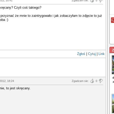
012, 10:41
Zgadzam sie:
0
ręcany? Czyli coś takiego?
rzyznać że mnie to zaintrygowało i jak zobaczyłam to zdjęcie to już
oba :)
Z
Zgłoś
|
Cytuj
|
Link
2012, 18:24
Zgadzam sie:
0
nie, to jest skręcany.