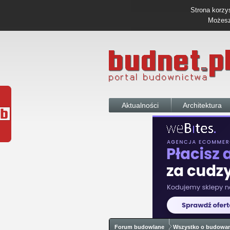
Strona korzys
Możesz 
Aktualności
Architektura
Forum budowlane
Wszystko o budowa