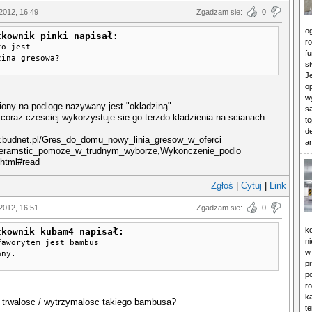
2012, 16:49
Zgadzam sie:
0
o
tkownik pinki napisał:
ro
to jest
f
zina gresowa?
s
J
o
w
iony na podloge nazywany jest "okladziną"
s
coraz czesciej wykorzystuje sie go terzdo kladzienia na scianach
t
de
w.budnet.pl/Gres_do_domu_nowy_linia_gresow_w_oferci
ar
Ceramstic_pomoze_w_trudnym_wyborze,Wykonczenie_podlo
.html#read
Zgłoś
|
Cytuj
|
Link
2012, 16:51
Zgadzam sie:
0
k
tkownik kubam4 napisał:
n
faworytem jest bambus
w 
any.
p
p
r
k
t trwalosc / wytrzymalosc takiego bambusa?
te