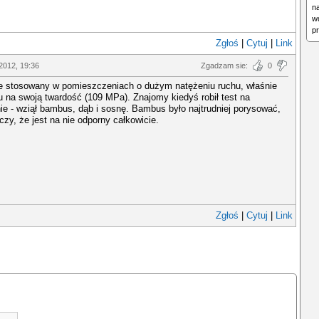
na
w
p
Zgłoś
|
Cytuj
|
Link
2012, 19:36
Zgadzam sie:
0
le stosowany w pomieszczeniach o dużym natężeniu ruchu, właśnie
 na swoją twardość (109 MPa). Znajomy kiedyś robił test na
e - wziął bambus, dąb i sosnę. Bambus było najtrudniej porysować,
czy, że jest na nie odporny całkowicie.
Zgłoś
|
Cytuj
|
Link