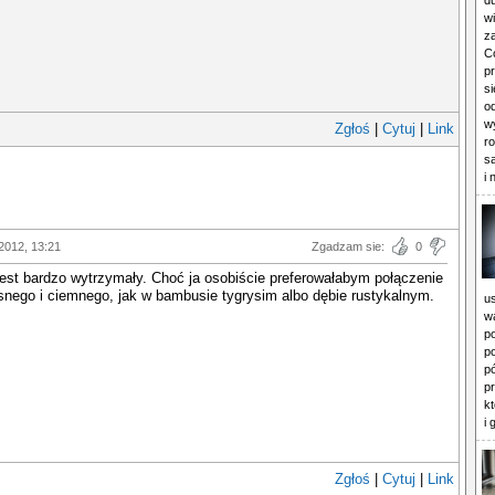
du
wi
z
Co
p
si
o
w
Zgłoś
|
Cytuj
|
Link
r
s
i
2012, 13:21
Zgadzam sie:
0
est bardzo wytrzymały. Choć ja osobiście preferowałabym połączenie
snego i ciemnego, jak w bambusie tygrysim albo dębie rustykalnym.
u
w
p
p
p
p
k
i 
Zgłoś
|
Cytuj
|
Link