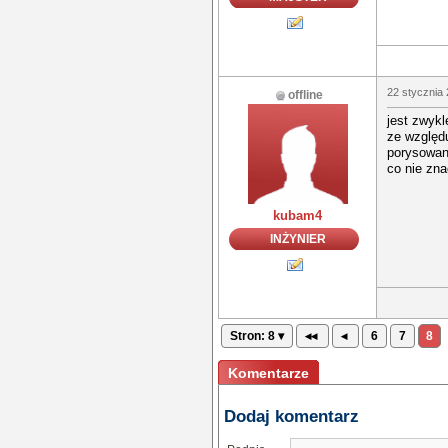
22 stycznia 
offline
jest zwyk
ze względu
porysowani
co nie zna
kubam4
INŻYNIER
Stron: 8 ▾
◂◂
◂
6
7
8
Komentarze
Dodaj komentarz