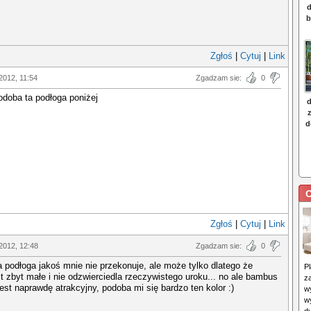
Zgłoś
|
Cytuj
|
Link
2012, 11:54
Zgadzam sie:
0
odoba ta podłoga poniżej
C
Zgłoś
|
Cytuj
|
Link
2012, 12:48
Zgadzam sie:
0
a podłoga jakoś mnie nie przekonuje, ale może tylko dlatego że
P
st zbyt małe i nie odzwierciedla rzeczywistego uroku... no ale bambus
z
est naprawdę atrakcyjny, podoba mi się bardzo ten kolor :)
w
w