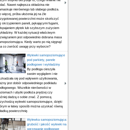
żym stopniu decyduje to, czego finalnie nie
dać. Nawet najlepsza okładzina nie
amaskuje nierównego lub słabego podłoża.
 więcej, próba ułożenia jej na źle
rzygotowanej powierzchni może skończyć
ę skrzypieniem paneli, pękającymi fugami,
dspajaniem płytek lub szybszym zużyciem
ykładziny. W każdej sytuacji właściwym
ozwiązaniem jest odpowiednio dobrana masa
amopoziomująca. Kiedy warto po nią sięgnąć
 na co zwrócić uwagę przy wyborze?
Wylewki samopoziomujące
pod parkiety, panele
podłogowe i wykładziny
By podłoga cieszyła
swoim wyglądem i nie
szkadzała się pod wpływem użytkowania,
ażny jest dobór odpowiedniego podkładu
odłogowego. Wszelkie nierówności w
oziomach i ubytki podłoża prędzej czy
óźniej dadzą o sobie znać. Z pomocą
rzychodzą wylewki samopoziomujące, dzięki
tórym w łatwy sposób można uzyskać równą
gładką powierzchnię.
Wylewka samopoziomująca:
grubość i jakość wylewki na
ogrzewanie podłogowe