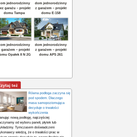
zytaj też
Równa podłoga zaczyna się
pod spodem. Dlaczego
masa samopoziomująca
decyduje o trwałości
wykończenia
lanując nową podłogę, najczęściej
aczynamy od wyboru paneli, płytek lub
ykładziny. Tymczasem doświadczeni
ykonawcy wiedzą, że o trwałości prac w