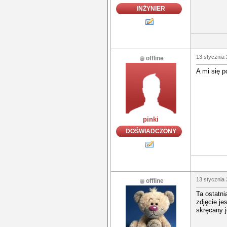
INŻYNIER
13 stycznia 
offline
A mi się p
pinki
DOŚWIADCZONY
13 stycznia 
offline
Ta ostatni
zdjęcie je
skręcany j