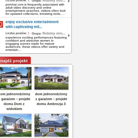
Liczba postów:
1
Robimy stro...
Grupa:
pornhat com is frequently associated with
adult video discovery and online
entertainment searches. visitors often look
for updated collections, browsing tools,....
enjoy exclusive entertainment
with captivating mil...
Liczba postów:
1
Robimy stro...
Grupa:
experience exciting performances featuring
confident and attractive women in
engaging scenes made for mature
audiences. these videos offer variety and
entertain...
najdź projekt