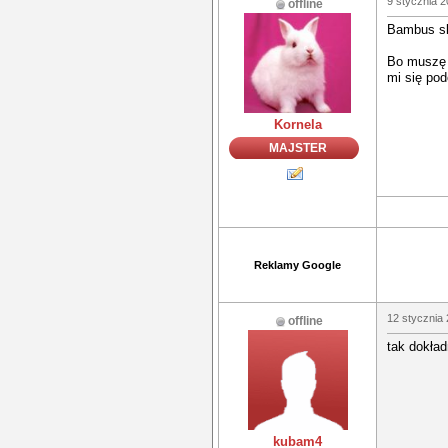
9 stycznia 2
offline
Bambus sk
Bo muszę p
mi się pod
Kornela
MAJSTER
Reklamy Google
12 stycznia 
offline
tak dokład
kubam4