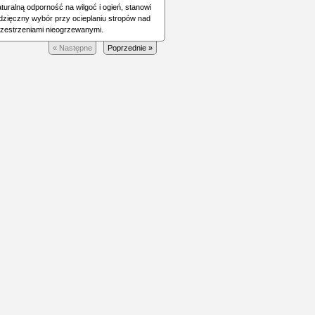
turalną odporność na wilgoć i ogień, stanowi
dzięczny wybór przy ocieplaniu stropów nad
rzestrzeniami nieogrzewanymi.
« Następne
Poprzednie »