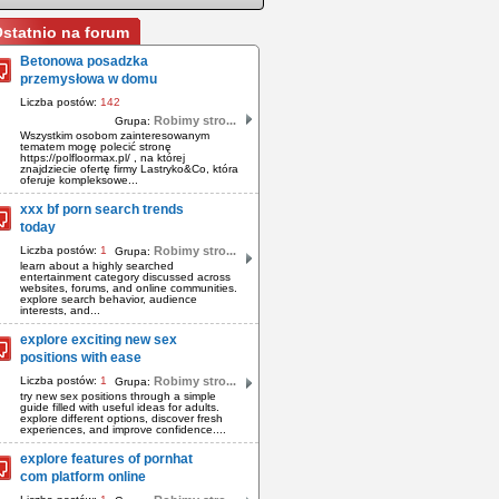
statnio na forum
Betonowa posadzka
przemysłowa w domu
Liczba postów:
142
Robimy stro...
Grupa:
Wszystkim osobom zainteresowanym
tematem mogę polecić stronę
https://polfloormax.pl/ , na której
znajdziecie ofertę firmy Lastryko&Co, która
oferuje kompleksowe...
xxx bf porn search trends
today
Liczba postów:
1
Robimy stro...
Grupa:
learn about a highly searched
entertainment category discussed across
websites, forums, and online communities.
explore search behavior, audience
interests, and...
explore exciting new sex
positions with ease
Liczba postów:
1
Robimy stro...
Grupa:
try new sex positions through a simple
guide filled with useful ideas for adults.
explore different options, discover fresh
experiences, and improve confidence....
explore features of pornhat
com platform online