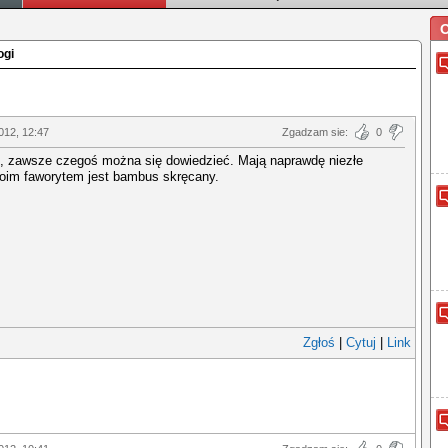
O
ogi
012, 12:47
Zgadzam sie:
0
z, zawsze czegoś można się dowiedzieć. Mają naprawdę niezłe
Moim faworytem jest bambus skręcany.
Zgłoś
|
Cytuj
|
Link