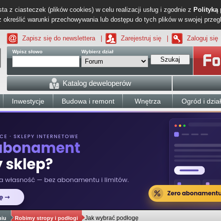
ta z ciasteczek (plików cookies) w celu realizacji usług i zgodnie z
Polityką
określić warunki przechowywania lub dostępu do tych plików w swojej przeg
Zapisz się do newslettera
|
Zarejestruj się
|
Zaloguj się
Wpisz słowo
Wybierz dział
Szukaj
Katalog deweloperów
Inwestycje
Budowa i remont
Wnętrza
Ogród i dzia
Jak wybrać podłogę
niu
Robimy stropy i podłogi