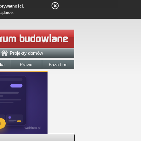
 prywatności
.
lądarce.
Projekty domów
łka
Prawo
Baza firm