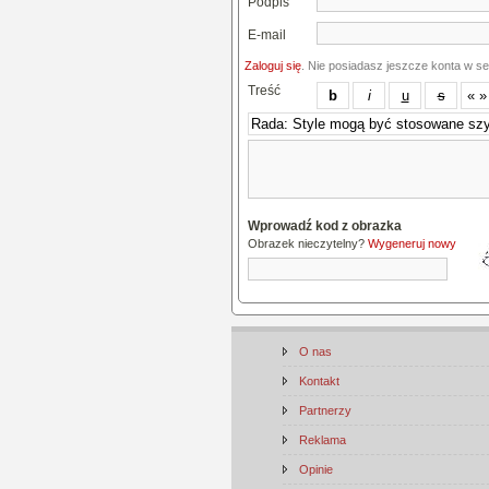
Podpis
E-mail
Zaloguj się
. Nie posiadasz jeszcze konta w s
Treść
Wprowadź kod z obrazka
Obrazek nieczytelny?
Wygeneruj nowy
O nas
Kontakt
Partnerzy
Reklama
Opinie