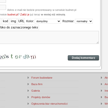
Adres e-mail nie bedzie prezentowany w serwisie budnet.pl
erwisie
budnet.pl
?
Załóż je
już teraz
w mniej niż minutę
.
Kolor:
Rozmiar:
Forum budowlane
Ak
Baza firm
Ar
Galeria
In
Projekty domów
Bu
Ogłoszenia biur nieruchomości
Wn