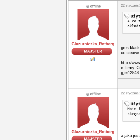
22 stycznia 
offline
Uży
A co 
okład
Glazurniczka_Rotberg
gres kladz
MAJSTER
co cieawe 
http://ww
e_firmy_
g,i=12848
22 stycznia 
offline
Uży
Moim 
skręc
Glazurniczka_Rotberg
a jaka jes
MAJSTER