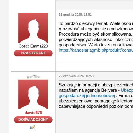
31 grudnia 2025, 13:51
To bardzo ciekawy temat. Wiele osób ni
możliwość ubiegania się o odszkodowa
Procedura może być skomplikowana
potwierdzających własność i okolicz
gospodarstwa. Warto też skonsultować 
Gość: Emma223
https://kancelariagmb.pl/produkt/kon
PRAKTYKANT
22 czerwca 2026, 16:58
offline
Szukając informacji o ubezpieczeniach
natrafiłem na agencję Bellvare -
Ubezpi
gospodarczej jednoosobowej
. Firma o
ubezpieczeniowe, pomagając kliento
zapewniające odpowiedni poziom ochron
dawid676
DOŚWIADCZONY