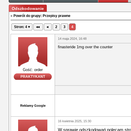
Odszkodowanie
«
Powrót do grupy: Przepisy prawne
Stron: 4 ▾
◂◂
◂
2
3
4
14 maja 2024, 16:48
finasteride 1mg over the counter
Gość: order
PRAKTYKANT
Reklamy Google
16 kwietnia 2025, 15:30
W sprawie odszkodowań polecam str