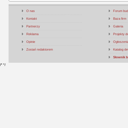
O nas
Forum bu
Kontakt
Baza firm
Partnerzy
Galeria
Reklama
Projekty 
Opinie
Ogłoszenia
Zostań redaktorem
Katalog d
Słownik 
/*
*/