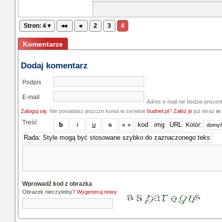
Stron: 4 ▾
◂◂
◂
2
3
4
Komentarze
Dodaj komentarz
Podpis
E-mail
Adres e-mail nie bedzie prezen
Zaloguj się
. Nie posiadasz jeszcze konta w serwisie
budnet.pl
?
Załóż je
już teraz
w 
Treść
Kolor:
Wprowadź kod z obrazka
Obrazek nieczytelny?
Wygeneruj nowy