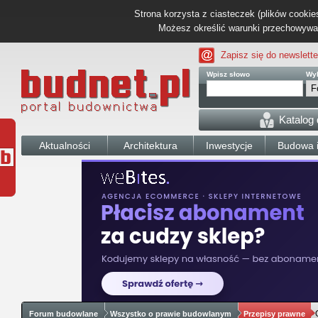
Strona korzysta z ciasteczek (plików cookies
Możesz określić warunki przechowywani
Zapisz się do newslette
Wpisz słowo
Wyb
Katalog
Aktualności
Architektura
Inwestycje
Budowa i
Forum budowlane
Wszystko o prawie budowlanym
Przepisy prawne