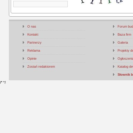
O nas
Forum bu
Kontakt
Baza firm
Partnerzy
Galeria
Reklama
Projekty 
Opinie
Ogłoszenia
Zostań redaktorem
Katalog d
Słownik 
/*
*/