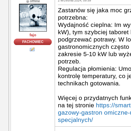
2 września 2024, 09:59
offline
Zastanów się jaka moc gr
potrzebna:
Wydajność cieplna: Im w
kW), tym szybciej taboret
fajo
podgrzewać potrawy. W l
FACHOWIEC
gastronomicznych często 
zakresie 5-10 kW lub wyże
potrzeb.
Regulacja płomienia: Umo
kontrolę temperatury, co j
technikach gotowania.
Więcej o przydatnych funk
na tej stronie
https://smar
gazowy-gastron omiczne-
specjalnych/