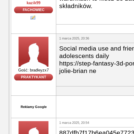
kazik99
składników.
FACHOWIEC
1 marca 2025, 20:36
Social media use and frie
adolescents daily
https://step-fantasy-3d-po
jolie-brian ne
Gość: bradleyzx7
PRAKTYKANT
Reklamy Google
1 marca 2025, 20:54
887dfb7f17b6ea045e772