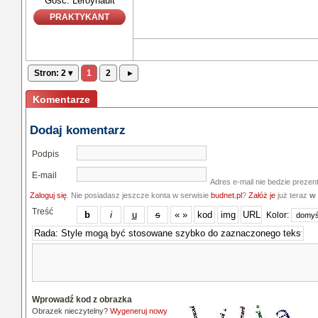
Gość: Leroyhault
PRAKTYKANT
Stron: 2 ▾
1
2
▸
Komentarze
Dodaj komentarz
Podpis
E-mail
Adres e-mail nie bedzie prezen
Zaloguj się
. Nie posiadasz jeszcze konta w serwisie
budnet.pl
?
Załóż je
już teraz
w 
Treść
Kolor:
Wprowadź kod z obrazka
Obrazek nieczytelny?
Wygeneruj nowy