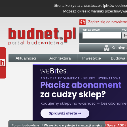
Strona korzysta z ciasteczek (plików cookies
Możesz określić warunki przechowywani
Zapisz się do newslette
Wpisz słowo
Wyb
Katalog
Aktualności
Architektura
Inwestycje
Budowa i
Forum budowlane
Wszystko o wystroju i aranżacji wnętrz
Sprzęt AGD i