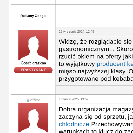
Reklamy Google
28 września 2024, 12:48
Widzę, że rozglądacie si
gastronomicznym... Skoro 
rzucić okiem na oferty jak
to wyjątkowy
producent k
Gość: grażkaa
mięso najwyższej klasy. 
PRAKTYKANT
przygotowane pod kebaba
1 marca 2025, 19:57
offline
Dobra organizacja magaz
zaczyna się od sprzętu, j
chłodnicze
Przechowywani
warunkach to klucz do za