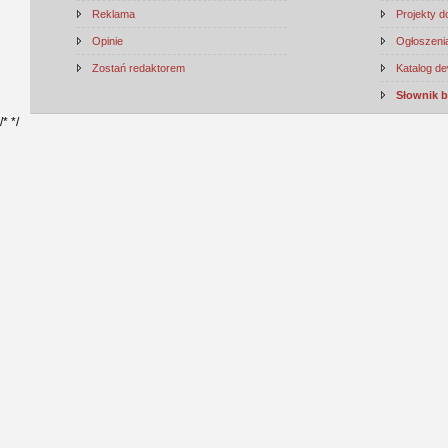
Reklama
Projekty 
Opinie
Ogłoszenia
Zostań redaktorem
Katalog d
Słownik 
/*
*/