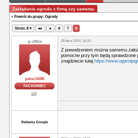
Zakłądanie ogrodu z firmą czy samemu
«
Powrót do grupy: Ogrody
Stron: 8 ▾
◂◂
◂
6
7
8
28 lipca 2024, 16:15
offline
Z powodzeniem można samemu założyć 
pomocne przy tym będą sprawdzone p
znajdziecie tutaj
https://www.ogarnijogr
paluch686
FACHOWIEC
Reklamy Google