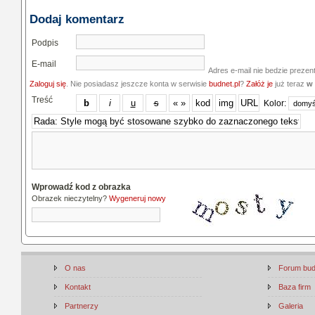
Dodaj komentarz
Podpis
E-mail
Adres e-mail nie bedzie prezen
Zaloguj się
. Nie posiadasz jeszcze konta w serwisie
budnet.pl
?
Załóż je
już teraz
w 
Treść
Kolor:
Wprowadź kod z obrazka
Obrazek nieczytelny?
Wygeneruj nowy
O nas
Forum bu
Kontakt
Baza firm
Partnerzy
Galeria