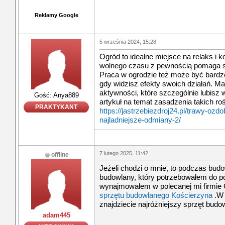
Reklamy Google
5 września 2024, 15:28
Ogród to idealne miejsce na relaks i 
wolnego czasu z pewnością pomaga si
Praca w ogrodzie też może być bardz
gdy widzisz efekty swoich działań. Mas
aktywności, które szczególnie lubisz
Gość: Anya889
artykuł na temat zasadzenia takich roś
PRAKTYKANT
https://jastrzebiezdroj24.pl/trawy-ozd
najladniejsze-odmiany-2/
7 lutego 2025, 11:42
offline
Jeżeli chodzi o mnie, to podczas bu
budowlany, który potrzebowałem do p
wynajmowałem w polecanej mi firmie 
sprzętu budowlanego Kościerzyna
.W 
znajdziecie najróżniejszy sprzęt budo
adam445