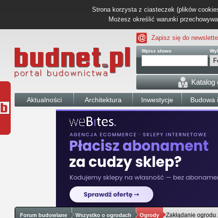
Strona korzysta z ciasteczek (plików cookies
Możesz określić warunki przechowywani
Zapisz się do newslette
Wpisz słowo
Wyb
Katalog
Aktualności
Architektura
Inwestycje
Budowa i
Zakłądanie ogrodu 
Forum budowlane
Wszystko o ogrodach
Ogrody