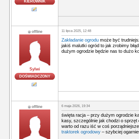
KIEROWNIK
11 lipca 2025, 12:48
offline
Zakładanie ogrodu
może być trudniejs
jakiś malutki ogród to jak zrobimy bł
dużym ogrodzie będzie nas to dużo k
Sylwi
DOŚWIADCZONY
6 maja 2026, 19:34
offline
święta racja – przy dużym ogrodzie ka
kasy, szczególnie jak chodzi o sprzęt
warto od razu iść w coś porządniejsz
traktorek ogrodowy
– szybciej ogarnie