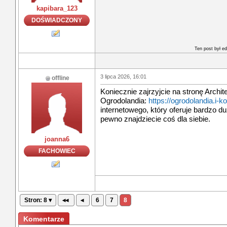
kapibara_123
DOŚWIADCZONY
Ten post był e
3 lipca 2026, 16:01
offline
Koniecznie zajrzyjcie na stronę Archi
Ogrodolandia:
https://ogrodolandia.i-ko
internetowego, który oferuje bardzo 
pewno znajdziecie coś dla siebie.
joanna6
FACHOWIEC
Stron: 8 ▾
◂◂
◂
6
7
8
Komentarze