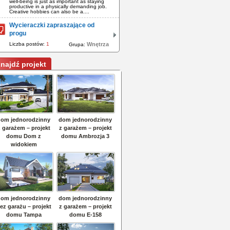
well-being is just as important as staying
productive in a physically demanding job.
Creative hobbies can also be a....
Wycieraczki zapraszające od
progu
Liczba postów:
1
Wnętrza
Grupa:
najdź projekt