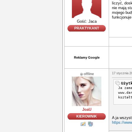
liczyć, do
nie mają st
mojego budy
funkcjonuje
Gość: Jaca
PRAKTYKANT
Reklamy Google
17 stycznia 2
offline
Użyt
Ja zam
www.da
kształ
JoaU
KIEROWNIK
A ja wszyst
https://www