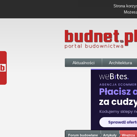
Strona korzys
Możesz 
Aktualności
Architektura
Forum budowlane
Artykuły
Wnętrza