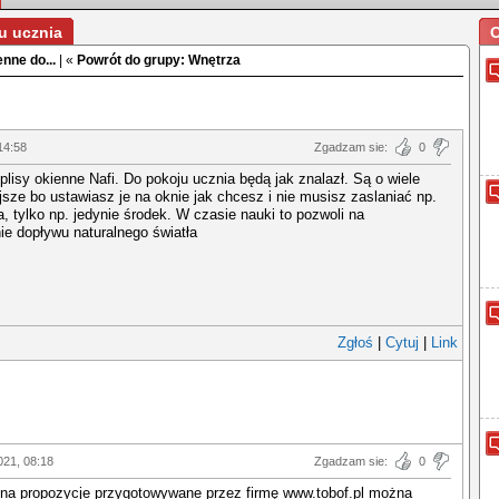
ju ucznia
O
enne do...
| «
Powrót do grupy: Wnętrza
14:58
Zgadzam sie:
0
plisy okienne Nafi. Do pokoju ucznia będą jak znalazł. Są o wiele
jsze bo ustawiasz je na oknie jak chcesz i nie musisz zaslaniać np.
, tylko np. jedynie środek. W czasie nauki to pozwoli na
ie dopływu naturalnego światła
Zgłoś
|
Cytuj
|
Link
021, 08:18
Zgadzam sie:
0
 na propozycje przygotowywane przez firmę www.tobof.pl można