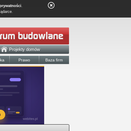
 prywatności
.
lądarce.
Projekty domów
łka
Prawo
Baza firm