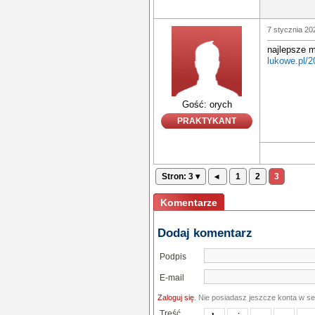
7 stycznia 20
najlepsze m
lukowe.pl/2
Gość: orych
PRAKTYKANT
Stron: 3 ▾
◂
1
2
3
Komentarze
Dodaj komentarz
Podpis
E-mail
Zaloguj się
. Nie posiadasz jeszcze konta w s
Treść