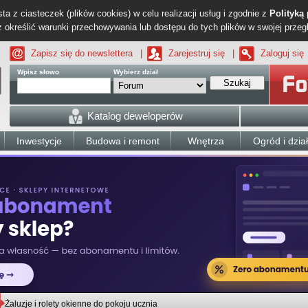
ta z ciasteczek (plików cookies) w celu realizacji usług i zgodnie z
Polityką
określić warunki przechowywania lub dostępu do tych plików w swojej przeg
Zapisz się do newslettera
|
Zarejestruj się
|
Zaloguj się
Wpisz słowo
Wybierz dział
Szukaj
Katalog deweloperów
Inwestycje
Budowa i remont
Wnętrza
Ogród i dzia
Żaluzje i rolety okienne do pokoju ucznia