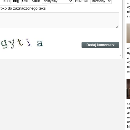
Kolor:
Rozmiar:
z 
w
n
in
wy
d
z
w
ni
w
c
cz
ar
mo
o
Ni