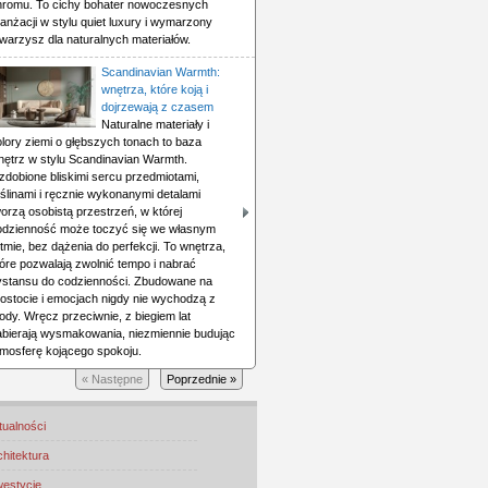
hromu. To cichy bohater nowoczesnych
anżacji w stylu quiet luxury i wymarzony
warzysz dla naturalnych materiałów.
Scandinavian Warmth:
wnętrza, które koją i
dojrzewają z czasem
Naturalne materiały i
lory ziemi o głębszych tonach to baza
nętrz w stylu Scandinavian Warmth.
zdobione bliskimi sercu przedmiotami,
ślinami i ręcznie wykonanymi detalami
orzą osobistą przestrzeń, w której
odzienność może toczyć się we własnym
tmie, bez dążenia do perfekcji. To wnętrza,
óre pozwalają zwolnić tempo i nabrać
ystansu do codzienności. Zbudowane na
rostocie i emocjach nigdy nie wychodzą z
dy. Wręcz przeciwnie, z biegiem lat
abierają wysmakowania, niezmiennie budując
tmosferę kojącego spokoju.
« Następne
Poprzednie »
tualności
chitektura
westycje