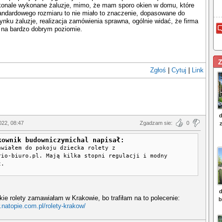
skonale wykonane żaluzje, mimo, że mam sporo okien w domu, które
andardowego rozmiaru to nie miało to znaczenie, dopasowane do
nku żaluzje, realizacja zamówienia sprawna, ogólnie widać, że firma
 na bardzo dobrym poziomie.
Z
Zgłoś
|
Cytuj
|
Link
022, 08:47
Zgadzam sie:
0
kownik budowniczymichal napisał:
awiałem do pokoju dziecka rolety z
rio-biuro.pl. Mają kilka stopni regulacji i modny
t.
kie rolety zamawiałam w Krakowie, bo trafiłam na to polecenie:
.natopie.com.pl/rolety-krakow/