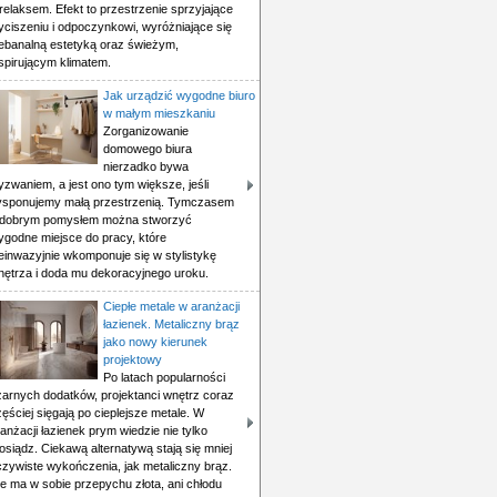
relaksem. Efekt to przestrzenie sprzyjające
yciszeniu i odpoczynkowi, wyróżniające się
iebanalną estetyką oraz świeżym,
spirującym klimatem.
Jak urządzić wygodne biuro
w małym mieszkaniu
Zorganizowanie
domowego biura
nierzadko bywa
zwaniem, a jest ono tym większe, jeśli
ysponujemy małą przestrzenią. Tymczasem
 dobrym pomysłem można stworzyć
ygodne miejsce do pracy, które
einwazyjnie wkomponuje się w stylistykę
nętrza i doda mu dekoracyjnego uroku.
Ciepłe metale w aranżacji
łazienek. Metaliczny brąz
jako nowy kierunek
projektowy
Po latach popularności
zarnych dodatków, projektanci wnętrz coraz
ęściej sięgają po cieplejsze metale. W
anżacji łazienek prym wiedzie nie tylko
siądz. Ciekawą alternatywą stają się mniej
czywiste wykończenia, jak metaliczny brąz.
e ma w sobie przepychu złota, ani chłodu