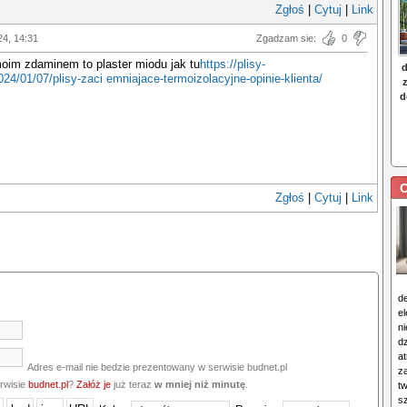
Zgłoś
|
Cytuj
|
Link
24, 14:31
Zgadzam sie:
0
oim zdaminem to plaster miodu jak tu
https://plisy-
024/01/07/plisy-zaci emniajace-termoizolacyjne-opinie-klienta/
C
Zgłoś
|
Cytuj
|
Link
d
e
n
d
at
Adres e-mail nie bedzie prezentowany w serwisie budnet.pl
z
erwisie
budnet.pl
?
Załóż je
już teraz
w mniej niż minutę
.
t
s