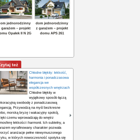
zytaj też
Chłodne błękity: lekkość,
harmonia i ponadczasowa
elegancja we
współczesnych wnętrzach
Chłodne błękity w
wyjątkowy sposób łączą
ekoracyjną swobodę z ponadczasową
legancją. Przywodzą na myśl bezkresne
iebo, morską bryzę i wakacyjny spokój,
zięki czemu wprowadzają do wnętrz
mosferę lekkości i harmonii. Ich subtelny, a
arazem wyrafinowany charakter pozwala
worzyć aranżacje pełne niewymuszonego
zyku, w których nowoczesność spotyka się