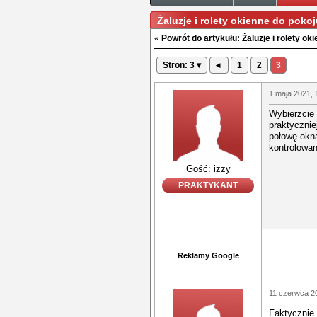
Żaluzje i rolety okienne do poko
«
Powrót do artykułu: Żaluzje i rolety oki
Stron: 3 ▾
◂
1
2
3
1 maja 2021, 
Wybierzcie 
praktycznie
połowę okna
kontrolowan
Gość: izzy
PRAKTYKANT
Reklamy Google
11 czerwca 2
Faktycznie