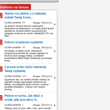
statnio na forum
Tapeta czy plakat, co najlepiej
ozdobi Twoją ścian...
Liczba postów:
56
Wnętrza
Grupa:
Ja jestem dużym fanem ciekawych
motywów na plakatach i w mojej opinii jeżeli
będziecie szukali takich propozycji do
swojego wnętrza to warto odwiedzić On my
Wal...
Dobrze urządzona sypialnia
Liczba postów:
36
Wnętrza
Grupa:
Szukając w takim razie ciekawych
propozycji pościeli do swojej sypialni to
weźcie pod uwagę sklep z polskimi
produktami Miluli https://miluli.pl/ ponieważ
tutaj...
3 proste kroki, które odmienią
Twoją sypialnię
Liczba postów:
163
Wnętrza
Grupa:
Zgadzam się, że nawet proste zmiany w
sypialni mogą naprawdę odmienić jej
klimat, szczególnie jeśli chodzi o kolory i
dodatki tekstylne. Często nie trzeba
dużeg...
Piękno w ruchu: Jak dbać o
urodę, gdy pracujesz fi...
Liczba postów:
1
Wnętrza
Grupa:
Taking care of your skin, hair, and overall