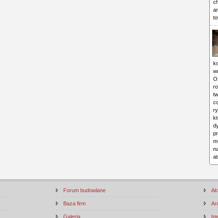
c
ar
to
ko
w
O
ro
tw
c
ry
kt
d
p
mo
n
a
Forum budowlane
Ak
Baza firm
Ar
Galeria
In