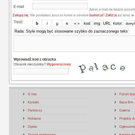
E-mail
Adres e-mail nie bedzie prezen
Zaloguj się
. Nie posiadasz jeszcze konta w serwisie
budnet.pl
?
Załóż je
już teraz
w 
Treść
Kolor:
Wprowadź kod z obrazka
Obrazek nieczytelny?
Wygeneruj nowy
O nas
Forum bu
Kontakt
Baza firm
Partnerzy
Galeria
Reklama
Projekty 
Opinie
Ogłoszenia
Zostań redaktorem
Katalog d