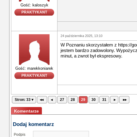
Gość: kaloszyk
PRAKTYKANT
24 października 2025, 13:10
W Poznaniu skorzystałem z https://gore
jestem bardzo zadowolony. Wypożyczen
minut, a zwrot był ekspresowy.
Gość: marekkoniarek
PRAKTYKANT
Stron: 33 ▾
◂◂
◂
27
28
29
30
31
▸
▸▸
Komentarze
Dodaj komentarz
Podpis