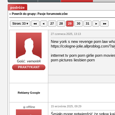
podróże
«
Powrót do grupy: Pasje forumowiczów
Stron: 33 ▾
◂◂
◂
27
28
29
30
31
▸
▸▸
27 czerwca 2025, 13:13
New york s new revenge porn law what
https://cologne-jolie.allproblog.com/?a
intternet tv porn porn girlie porn movies
porn pictures liesbien porn
Gość: vernonit4
PRAKTYKANT
Reklamy Google
15 września 2025, 09:29
offline
Śmiało mogę potwierdzić że spływ ka