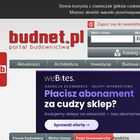
Strona korzysta z ciasteczek (plików cookies
Możesz określić warunki przechowywani
Zapisz się do newslette
Wpisz słowo
Wyb
Katalog
Aktualności
Architektura
Inwestycje
Budowa i
podróże
Forum budowlane
Wolne tematy
Pasje forumowiczów