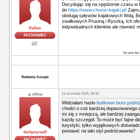
Decydując się na spędzenie czasu w t
do
https://www.choros-kajaki.pl/
Zajmu
obsługą spływów kajakowych Wdą, Br
zwałkowych Prusiną i Ryszką. Ich ofer
indywidualnych klientów ale również m
Kallas
FACHOWIEC
Ten post był
Reklamy Google
21 września 2025, 09:33
offline
Widziałam hasło
butikowe biuro podró
chodzi o coś bardziej dopasowanego do
mi się z mniejszą, ale bardziej zaang
każdy szczegół. To może być fajne dl
turystyki, tylko wyjątkowych doświadc
postawić na taki styl podróżowania?
doityourself
FACHOWIEC