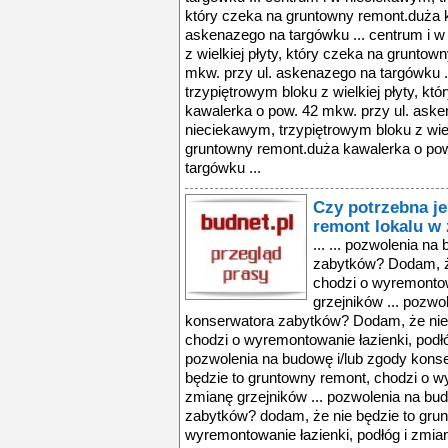
który czeka na gruntowny remont.duża k
askenazego na targówku ... centrum i w
z wielkiej płyty, który czeka na grunto
mkw. przy ul. askenazego na targówku .
trzypiętrowym bloku z wielkiej płyty, k
kawalerka o pow. 42 mkw. przy ul. aske
nieciekawym, trzypiętrowym bloku z wiel
gruntowny remont.duża kawalerka o pow
targówku ...
Czy potrzebna j
remont lokalu w
... ... pozwolenia n
zabytków? Dodam, że
chodzi o wyremontow
grzejników ... pozwo
konserwatora zabytków? Dodam, że nie 
chodzi o wyremontowanie łazienki, podłó
pozwolenia na budowę i/lub zgody kons
będzie to gruntowny remont, chodzi o wy
zmianę grzejników ... pozwolenia na bu
zabytków? dodam, że nie będzie to grun
wyremontowanie łazienki, podłóg i zmian