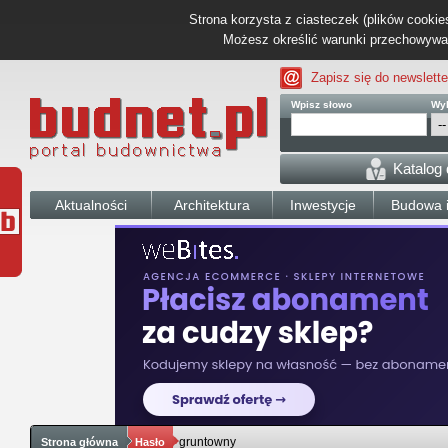
Strona korzysta z ciasteczek (plików cookies
Możesz określić warunki przechowywani
Zapisz się do newslette
Wpisz słowo
Wyb
Katalog
Aktualności
Architektura
Inwestycje
Budowa i
gruntowny
Strona główna
Hasło