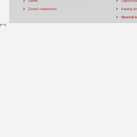
Opinie
Ogłoszenia
Zostań redaktorem
Katalog d
Słownik 
/*
*/