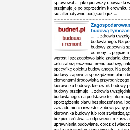
Zagospodarowani
budową tymczas
... ... zdrowia uwzgl
budowlanego. Na pods
budowy zapewnia sp
ochrony ... pojęciem
wprost i szczegółowo jakie zadania kie
celu zabezpieczenia terenu budowy, nale
specyfikę obiektu budowlanego. Na podst
budowy zapewnia sporządzenie planu be
elementami środowiska przyrodniczego
kierowniku budowy. kierownik budowy po
budowy przejmuje ... zdrowia uwzględnia
budowlanego. na podstawie tej informac
sporządzenie planu bezpieczeństwa i och
zawiadomienia inwestor zobowiązany je
kierownika budowy lub robt stwierdzają
bezpieczeństwa ... odpowiednim zaświ
uprawnienia budowlane. oprcz oświadcz
nadzoru inwestorskiego inwestor załącza