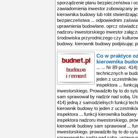
sporządzenie planu bezpieczeństwa i och
zawiadomienia inwestor zobowiązany je
kierownika budowy lub robt stwierdzają
bezpieczeństwa ... odpowiednim zaświ
uprawnienia budowlane. oprcz oświadcz
nadzoru inwestorskiego inwestor załącza
środowiska przyrodniczego czy kultur
budowy. kierownik budowy podpisując pro
Co w praktyce o
kierownika bud
... ... Nr 89 poz. 414) jedną z samodzielnych funkcji technicznych w budownictwie a kierownik budowy to jeden z uczestników procesu budowy, obok inwestora, inspektora ... funkcją inspektora nadzoru inwestorskiego. Prowadziło by to do sytuacji w której kierownik budowy sam sprawował by nadzór nad sobą. Ustawa nie zabrania ... Nr 89 poz. 414) jedną z samodzielnych funkcji technicznych w budownictwie a kierownik budowy to jeden z uczestników procesu budowy, obok inwestora, inspektora ... funkcji kierownika budowy nie wolno łączyć z funkcją inspektora nadzoru inwestorskiego. prowadziło by to do sytuacji w ktrej kierownik budowy sam sprawował ... funkcją inspektora nadzoru inwestorskiego. prowadziło by to do sytuacji w ktrej kierownik budowy sam sprawował by nadzr nad sobą. ustawa nie zabrania jednak ... nr 89 poz. 414) jedną z samodzielnych funkcji technicznych w budownictwie a kierownik budowy to jeden z uczestników procesu budowy, obok inwestora, inspektora ... co w praktyce oznacza podjęcie obowiązków kierownika budowy? ... funkcji kierownika budowy nie wolno łączyć z funkcją inspektora nadzoru inwestorskiego. prowadziło by to do sytuacji w ktrej kierownik budowy sam sprawował ... jako pierwszy obowiązki wykonawcy na budowie, czy przejmuje je po poprzednim kierowniku budowy w oświadczenie stwierdza się alternatywnie podjęcie bądź ... funkcji kierownika budowy nie wolno łączyć z funkcją inspektora nadzoru inwestorskiego. prowadziło by to do sytuacji w ktrej kierownik budowy sam sprawował ... funkcją inspektora nadzoru inwestorskiego. prowadziło by to do sytuacji w ktrej kierownik budowy sam sprawował by nadzr nad sobą. ustawa nie zabrania jednak ... nr 89 poz. 414) jedną z samodzielnych funkcji technicznych w budownictwie a kierownik budowy to jeden z uczestników procesu budowy, obok inwestora, inspektora ... co w praktyce oznacza podjęcie obowiązków kierownika budowy? ... funkcji kierownika budowy nie wolno łączyć z funkcją inspektora nadzoru inwestorskiego. prowadziło by to do sytuacji w ktrej kierownik budowy sam sprawował ... jako pierwszy obowiązki wykonawcy na budowie, czy przejmuje je po poprzednim kierowniku budowy w oświadczenie stwierdza się alternatywnie podjęcie bądź ... funkcji kierownika budowy nie wolno łączyć z funkcją inspektora nadzoru inwestorskiego. prowadziło by to do sytuacji w ktrej kierownik budowy sam sprawował ... funkcją inspektora nadzoru inwestorskiego. prowadziło by to do sytuacji w ktrej kierownik budowy sam sprawował by nadzr nad sobą. ustawa nie zabrania jednak ... nr 89 poz. 414) jedną z samodzielnych funkcji technicznych w budownictwie a kierownik budowy to jeden z uczestników procesu budowy, obok inwestora, inspektora ... co w praktyce oznacza podjęcie obowiązków kierownika budowy? ... funkcji kierownika budowy nie wolno łączyć z funkcją inspektora nadzoru inwestorskiego. prowadziło by to do sytuacji w ktrej kierownik budowy sam sprawował ... jako pierwszy obowiązki wykonawcy na budowie, czy przejmuje je po poprzednim kierowniku budowy w oświadczenie stwierdza się alternatywnie podjęcie bądź ... funkcji kierownika budowy nie wolno łączyć z funkcją inspektora nadzoru inwestorskiego. prowadziło by to do sytuacji w ktrej kierownik budowy sam sprawował ... funkcją inspektora nadzoru inwestorskiego. prowadziło by to do sytuacji w ktrej kierownik budowy sam sprawował by nadzr nad sobą. ustawa nie zabrania jednak ... nr 89 poz. 414) jedną z samodzielnych funkcji technicznych w budownictwie a kierownik budowy to jeden z uczestników procesu budowy, obok inwestora, inspektora ... co w praktyce oznacza podjęcie obowiązków kierownika budowy? ... funkcji kierownika budowy nie wolno łączyć z funkcją inspektora nadzoru inwestorskiego. prowadziło by to do sytuacji w ktrej kierownik budowy sam sprawował ... jako pierwszy obowiązki wykonawcy na budowie, czy przejmuje je po poprzednim kierowniku budowy w oświadczenie stwierdza się alternatywnie podjęcie bądź ... funkcji kierownika budowy nie wolno łączyć z funkcją inspektora nadzoru inwestorskiego. prowadziło by t