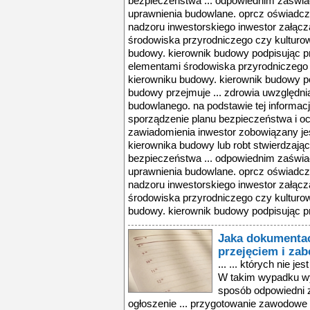
bezpieczeństwa ... odpowiednim zaświ
uprawnienia budowlane. oprcz oświadcz
nadzoru inwestorskiego inwestor załącza
środowiska przyrodniczego czy kultur
budowy. kierownik budowy podpisując pro
elementami środowiska przyrodniczego
kierowniku budowy. kierownik budowy po
budowy przejmuje ... zdrowia uwzględnia
budowlanego. na podstawie tej informac
sporządzenie planu bezpieczeństwa i och
zawiadomienia inwestor zobowiązany je
kierownika budowy lub robt stwierdzają
bezpieczeństwa ... odpowiednim zaświ
uprawnienia budowlane. oprcz oświadcz
nadzoru inwestorskiego inwestor załącza
środowiska przyrodniczego czy kultur
budowy. kierownik budowy podpisując pro
Jaka dokumentac
przejęciem i za
... ... których nie 
W takim wypadku wy
sposób odpowiedni 
ogłoszenie ... przygotowanie zawodowe 