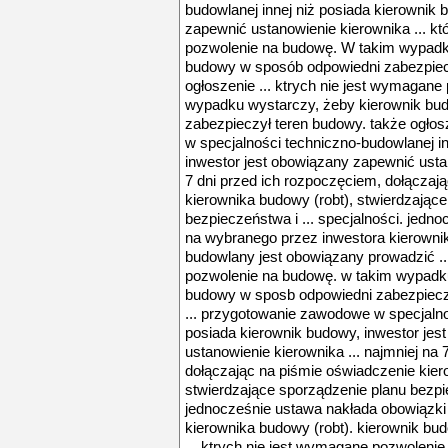
budowlanej innej niż posiada kierownik 
zapewnić ustanowienie kierownika ... k
pozwolenie na budowę. W takim wypadk
budowy w sposób odpowiedni zabezpiec
ogłoszenie ... ktrych nie jest wymagan
wypadku wystarczy, żeby kierownik bu
zabezpieczył teren budowy. także ogłos
w specjalności techniczno-budowlanej in
inwestor jest obowiązany zapewnić ustan
7 dni przed ich rozpoczęciem, dołączaj
kierownika budowy (robt), stwierdzając
bezpieczeństwa i ... specjalności. jedn
na wybranego przez inwestora kierownik
budowlany jest obowiązany prowadzić ..
pozwolenie na budowę. w takim wypadku
budowy w sposb odpowiedni zabezpieczy
... przygotowanie zawodowe w specjalno
posiada kierownik budowy, inwestor je
ustanowienie kierownika ... najmniej na 
dołączając na piśmie oświadczenie kier
stwierdzające sporządzenie planu bezpie
jednocześnie ustawa nakłada obowiązki
kierownika budowy (robt). kierownik bu
... ktrych nie jest wymagane pozwolen