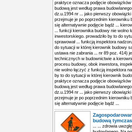
Zagospodarowan
budową tymczas
... ... zdrowia uwzgl
budowlanego. Na pod