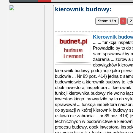
kierownik budowy:
Stron: 13 ▾
1
2
Kierownik budowy
... ... funkcją inspektora nadzoru inwestorskiego. Prowadziło by to do sytuacji w której kierownik budowy sam sprawował by nadzór nad sobą. Ustawa nie zabrania ... zdrowia oraz przyjęcie/przejęcie obowiązków kierowania budową. W zależności, czy kierownik budowy podejmuje jako pierwszy obowiązki wykonawcy na budowie ... Nr 89 poz. 414) jedną z samodzielnych funkcji technicznych w budownictwie a kierownik budowy to jeden z uczestników procesu budowy, obok inwestora, inspektora ... kierownik budowy - jak jest z praktyką? ... funkcji kierownika budowy nie wolno łączyć z funkcją inspektora nadzoru inwestorskiego. prowadziło by to do sytuacji w której kierownik budowy sam sprawował ... funkcją inspektora nadzoru inwestorskiego. prowadziło by to do sytuacji w której kierownik budowy sam sprawował by nadzór nad sobą. ustawa nie zabrania ... nr 89 poz. 414) jedną z samodzielnych funkcji technicznych w budownictwie a kierownik budowy to jeden z uczestników procesu budowy, obok inwestora, inspektora ... funkcji kierownika budowy nie wolno łączyć z funkcją inspektora nadzoru inwestorskiego. prowadziło by to do sytuacji w której kierownik budowy sam sprawował ... co w praktyce oznacza podjęcie obowiązków kierownika budowy? kierowanie budową jest według prawa budowlanego (ustawa z dnia 7 lipca 1994r, dz.u.1994 nr ... jako pierwszy obowiązki wykonawcy na budowie, czy przejmuje je po poprzednim kierowniku budowy w oświadczenie stwierdza się alternatywnie podjęcie bądź ... kierownik budowy - jak jest z praktyką? ... funkcji kierownika budowy nie wolno łączyć z funkcją inspektora nadzoru inwestorskiego. prowadziło by to do sytuacji w której kierownik budowy sam sprawował ... funkcją inspektora nadzoru inwestorskiego. prowadziło by to do sytuacji w której kierownik budowy sam sprawował by nadzór nad sobą. ustawa nie zabrania ... nr 89 poz. 414) jedną z samodzielnych funkcji technicznych w budownictwie a kierownik budowy to jeden z uczestników procesu budowy, obok inwestora, inspektora ... funkcji kierownika budowy nie wolno łączyć z funkcją inspektora nadzoru inwestorskiego. prowadziło by to do sytuacji w której kierownik budowy sam sprawował ... co w praktyce oznacza podjęcie obowiązków kierownika budowy? kierowanie budową jest według prawa budowlanego (ustawa z dnia 7 lipca 1994r, dz.u.1994 nr ... jako pierwszy obowiązki wykonawcy na budowie, czy przejmuje je po poprzednim kierowniku budowy w oświadczenie stwierdza się alternatywnie podjęcie bądź ... kierownik budowy - jak jest z praktyką? ... funkcji kierownika budowy nie wolno łączyć z funkcją inspektora nadzoru inwestorskiego. prowadziło by to do sytuacji w której kierownik budowy sam sprawował ... funkcją inspektora nadzoru inwestorskiego. prowadziło by to do sytuacji w której kierownik budowy sam sprawował by nadzór nad sobą. ustawa nie zabrania ... nr 89 poz. 414) jedną z samodzielnych funkcji technicznych w budownictwie a kierownik budowy to jeden z uczestników procesu budowy, obok inwestora, inspektora ... funkcji kierownika budowy nie wolno łączyć z funkcją inspektora nadzoru inwestorskiego. prowadziło by to do sytuacji w której kierownik budowy sam sprawował ... co w praktyce oznacza podjęcie obowiązków kierownika budowy? kierowanie budową jest według prawa budowlanego (ustawa z dnia 7 lipca 1994r, dz.u.1994 nr ... jako pierwszy obowiązki wykonawcy na budowie, czy przejmuje je po poprzednim kierowniku budowy w oświadczenie stwierdza się alternatywnie podjęcie bądź ... kierownik budowy - jak jest z praktyką? ... funkcji kierownika budowy nie wolno łączyć z funkcją inspektora nadzoru inwestorskiego. prowadziło by to do sytuacji w której kierownik budowy sam sprawował ... funkcją inspektora nadzoru inwestorskiego. prowadziło by to do sytuacji w której kierownik budowy sam sprawował by nadzór nad sobą. ustawa nie zabrania ... nr 89 poz. 414) jedną z samodzielnych funkcji technicznych w budownictwie a kierownik budowy to jeden z uczestników procesu budowy, obok inwestora, inspektora ... funkcji kierownika budowy nie wolno łączyć z funkcją inspektora nadzoru inwestorskiego. prowadziło by to do sytuacji w której kierownik budowy sam sprawował ... co w praktyce oznacza podjęcie obowiązków kierownika budowy? kierowanie budową jest według prawa budowlanego (ustawa z dnia 7 lipca 1994r,