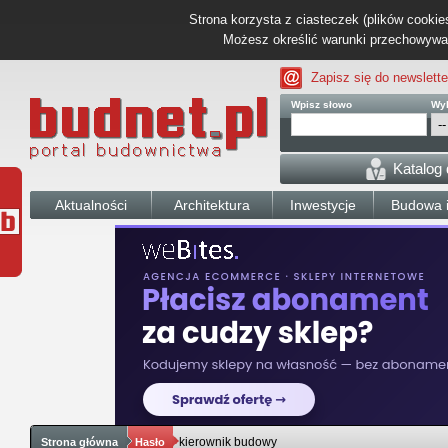
Strona korzysta z ciasteczek (plików cookies
Możesz określić warunki przechowywani
Zapisz się do newslette
Wpisz słowo
Wyb
Katalog
Aktualności
Architektura
Inwestycje
Budowa i
kierownik budowy
Strona główna
Hasło