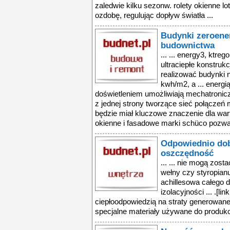
zaledwie kilku sezonw. rolety okienne l
ozdobę, regulując dopływ światła ...
Budynki zeroene
budownictwa
... ... energy3, ktr
ultraciepłe konstruk
realizować budynki 
kwh/m2, a ... energi
doświetleniem umożliwiają mechatronicz
z jednej strony tworzące sieć połączeń 
będzie miał kluczowe znaczenie dla war
okienne i fasadowe marki schüco pozwal
Odpowiednio do
oszczędność
... ... nie mogą zos
wełny czy styropianu
achillesowa całego 
izolacyjności ... .[l
ciepłoodpowiedzią na straty generowan
specjalne materiały używane do produkcj