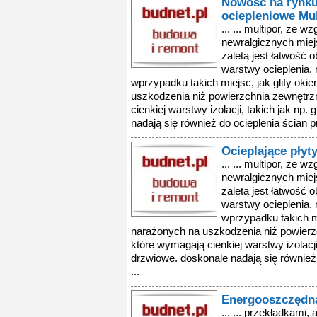
Nowość na rynku 
ociepleniowe Mul
... ... multipor, ze 
newralgicznych miejs
zaletą jest łatwość o
warstwy ocieplenia.
wprzypadku takich miejsc, jak glify okie
uszkodzenia niż powierzchnia zewnętrzn
cienkiej warstwy izolacji, takich jak np.
nadają się również do ocieplenia ścian p
Ocieplające płyt
... ... multipor, ze 
newralgicznych miejs
zaletą jest łatwość o
warstwy ocieplenia.
wprzypadku takich mie
narażonych na uszkodzenia niż powierzc
które wymagają cienkiej warstwy izolacji, 
drzwiowe. doskonale nadają się również
...
Energooszczędna
... ... przekładkami