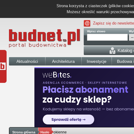
Strona korzysta z ciasteczek (plików cookies
Możesz określić warunki przechowywani
Zapisz się do newslette
Wpisz słowo
Wyb
Katalog
Aktualności
Architektura
Inwestycje
Budowa i
okienne
Strona główna
Hasło