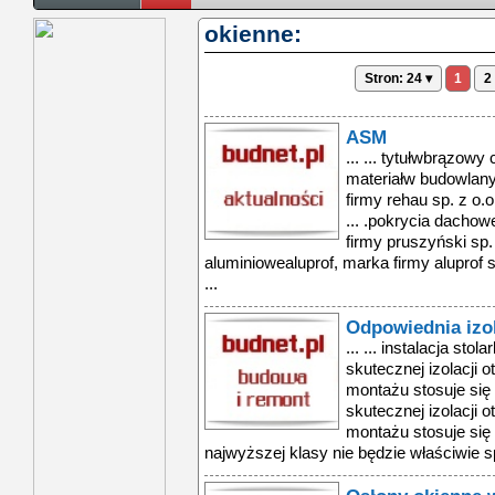
okienne:
Stron: 24 ▾
1
2
ASM
... ... tytułwbrązow
materiałw budowlany
firmy rehau sp. z o
... .pokrycia dachow
firmy pruszyński sp. 
aluminiowealuprof, marka firmy alupro
...
Odpowiednia izo
... ... instalacja sto
skutecznej izolacji
montażu stosuje się 
skutecznej izolacji
montażu stosuje się
najwyższej klasy nie będzie właściwie sp