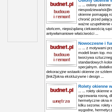
Osłony okienne 
... ... osłony okienne
niespodziewański[li
okienne pomagają r
chronić przed palący
ważne uzupełnienie 
słońcem, niepożądaną ciekawością sąs
antywłamaniowe właściwości ...
Nowoczesne i fu
... ... z motywami 
modeli bram top. m
tworzywa sztuczneg
standardowych kolora
specjalnym. dodat
dekoracyjne wstawki okienne ze szkł
[link2]okna ekskluzywne i design ...
Rolety okienne w
... ... rolety okienne
ogrzewania rosną, d
hermetyczne okna mo
kilku sezonw. rolety o
wygodne, hermetycz