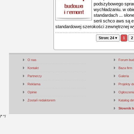
podszybowego sprawi
wychładzaniu. w ob
standardach ... sło
serii schco aws są 
standardowej szerokości zewnętrznej w
Stron: 24 ▾
1
2
O nas
Forum bu
Kontakt
Baza firm
Partnerzy
Galeria
Reklama
Projekty 
Opinie
Ogłoszenia
Zostań redaktorem
Katalog d
Słownik 
/*
*/