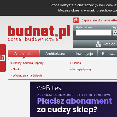
Strona korzysta z ciasteczek (plików cookies
Możesz określić warunki przechowywani
Zapisz się do newslette
Wpisz słowo
Wyb
Katalog
Aktualności
Architektura
Inwestycje
Budowa i
» Analizy, badania, raporty
» Biznes
» Nauka
» Przegląd prasy
» Wydarzenia na świecie