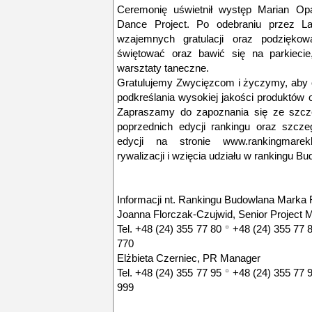
Ceremonię uświetnił występ Marian Opa
Dance Project. Po odebraniu przez La
wzajemnych gratulacji oraz podziękow
świętować oraz bawić się na parkiecie
warsztaty taneczne.
Gratulujemy Zwycięzcom i życzymy, aby o
podkreślania wysokiej jakości produktów 
Zapraszamy do zapoznania się ze szcze
poprzednich edycji rankingu oraz szcze
edycji na stronie www.rankingmare
rywalizacji i wzięcia udziału w rankingu 
Informacji nt. Rankingu Budowlana Marka 
Joanna Florczak-Czujwid, Senior Project 
Tel.
+48 (24) 355 77 80
+48 (24) 355 77 
770
Elżbieta Czerniec, PR Manager
Tel.
+48 (24) 355 77 95
+48 (24) 355 77 
999