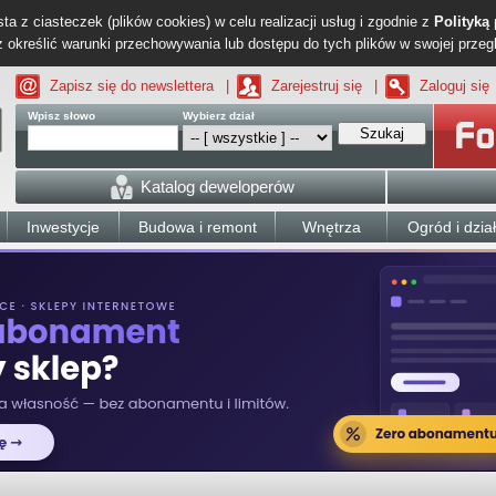
ta z ciasteczek (plików cookies) w celu realizacji usług i zgodnie z
Polityką
określić warunki przechowywania lub dostępu do tych plików w swojej przeg
Zapisz się do newslettera
|
Zarejestruj się
|
Zaloguj się
Wpisz słowo
Wybierz dział
Szukaj
Katalog deweloperów
Inwestycje
Budowa i remont
Wnętrza
Ogród i dzia