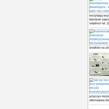
korzystają wszy
klientowi napr
ostatnich lat. Z
środków na utr
przyczyn może 
alternatywa dla