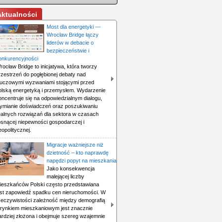
Aktualności
Most dla energetyki —
Wrocław Bridge łączy
liderów w debacie o
bezpieczeństwie i
onkurencyjności
rocław Bridge to inicjatywa, która tworzy
rzestrzeń do pogłębionej debaty nad
luczowymi wyzwaniami stojącymi przed
olską energetyką i przemysłem. Wydarzenie
oncentruje się na odpowiedzialnym dialogu,
ymianie doświadczeń oraz poszukiwaniu
ealnych rozwiązań dla sektora w czasach
osnącej niepewności gospodarczej i
eopolitycznej.
Migracje ważniejsze niż
dzietność – kto naprawdę
napędzi popyt na mieszkania
Jako konsekwencja
malejącej liczby
ieszkańców Polski często przedstawiana
est zapowiedź spadku cen nieruchomości. W
zeczywistości zależność między demografią
 rynkiem mieszkaniowym jest znacznie
ardziej złożona i obejmuje szereg wzajemnie