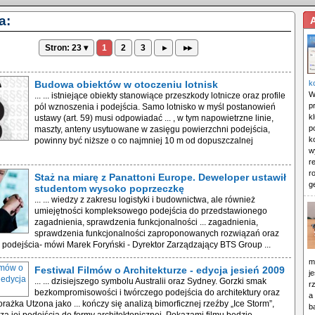
a:
Stron: 23 ▾
1
2
3
▸
▸▸
Budowa obiektów w otoczeniu lotnisk
k
W
... ... istniejące obiekty stanowiące przeszkody lotnicze oraz profile
p
pól wznoszenia i podejścia. Samo lotnisko w myśl postanowień
k
ustawy (art. 59) musi odpowiadać ... , w tym napowietrzne linie,
p
maszty, anteny usytuowane w zasięgu powierzchni podejścia,
k
powinny być niższe o co najmniej 10 m od dopuszczalnej
w
r
r
Staż na miarę z Panattoni Europe. Deweloper ustawił
g
studentom wysoko poprzeczkę
... ... wiedzy z zakresu logistyki i budownictwa, ale również
umiejętności kompleksowego podejścia do przedstawionego
zagadnienia, sprawdzenia funkcjonalności ... zagadnienia,
sprawdzenia funkcjonalności zaproponowanych rozwiązań oraz
podejścia- mówi Marek Foryński - Dyrektor Zarządzający BTS Group ...
m
Festiwal Filmów o Architekturze - edycja jesień 2009
j
... ... dzisiejszego symbolu Australii oraz Sydney. Gorzki smak
r
bezkompromisowości i twórczego podejścia do architektury oraz
a
rażka Utzona jako ... kończy się analizą bimorficznej rzeźby „Ice Storm”,
b