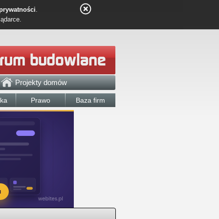
 prywatności
.
lądarce.
Projekty domów
łka
Prawo
Baza firm