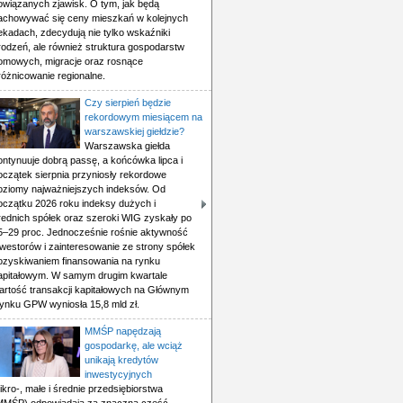
owiązanych zjawisk. O tym, jak będą
achowywać się ceny mieszkań w kolejnych
ekadach, zdecydują nie tylko wskaźniki
rodzeń, ale również struktura gospodarstw
omowych, migracje oraz rosnące
różnicowanie regionalne.
Czy sierpień będzie
rekordowym miesiącem na
warszawskiej giełdzie?
Warszawska giełda
ontynuuje dobrą passę, a końcówka lipca i
oczątek sierpnia przyniosły rekordowe
oziomy najważniejszych indeksów. Od
oczątku 2026 roku indeksy dużych i
rednich spółek oraz szeroki WIG zyskały po
5–29 proc. Jednocześnie rośnie aktywność
nwestorów i zainteresowanie ze strony spółek
ozyskiwaniem finansowania na rynku
apitałowym. W samym drugim kwartale
artość transakcji kapitałowych na Głównym
ynku GPW wyniosła 15,8 mld zł.
MMŚP napędzają
gospodarkę, ale wciąż
unikają kredytów
inwestycyjnych
ikro-, małe i średnie przedsiębiorstwa