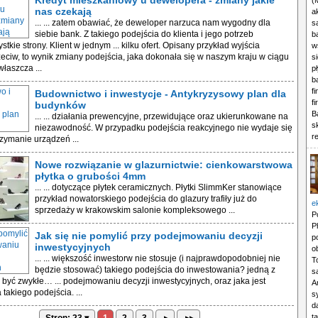
Kredyt mieszkaniowy u dewelopera - zmiany jakie
(
nas czekają
a
... ... zatem obawiać, że deweloper narzuca nam wygodny dla
s
siebie bank. Z takiego podejścia do klienta i jego potrzeb
b
stkie strony. Klient w jednym ... kilku ofert. Opisany przykład wyjścia
w
zeciw, to wynik zmiany podejścia, jaka dokonała się w naszym kraju w ciągu
s
właszcza ...
p
b
f
Budownictwo i inwestycje - Antykryzysowy plan dla
f
budynków
B
... ... działania prewencyjne, przewidujące oraz ukierunkowane na
s
niezawodność. W przypadku podejścia reakcyjnego nie wydaje się
r
zymanie urządzeń ...
Nowe rozwiązanie w glazurnictwie: cienkowarstwowa
płytka o grubości 4mm
... ... dotyczące płytek ceramicznych. Płytki SlimmKer stanowiące
przykład nowatorskiego podejścia do glazury trafiły już do
e
sprzedaży w krakowskim salonie kompleksowego ...
P
P
Jak się nie pomylić przy podejmowaniu decyzji
p
inwestycyjnych
o
... ... większość inwestorw nie stosuje (i najprawdopodobniej nie
T
będzie stosować) takiego podejścia do inwestowania? jedną z
s
być zwykłe… ... podejmowaniu decyzji inwestycyjnych, oraz jaka jest
A
 takiego podejścia. ...
s
d
t