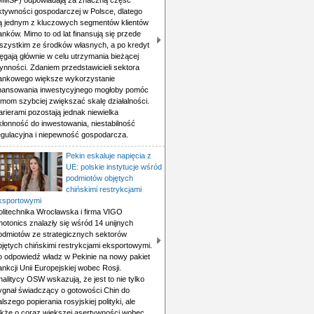
MMŚP) odpowiadają za znaczną część
ktywności gospodarczej w Polsce, dlatego
ą jednym z kluczowych segmentów klientów
anków. Mimo to od lat finansują się przede
szystkim ze środków własnych, a po kredyt
ięgają głównie w celu utrzymania bieżącej
łynności. Zdaniem przedstawicieli sektora
ankowego większe wykorzystanie
inansowania inwestycyjnego mogłoby pomóc
irmom szybciej zwiększać skalę działalności.
arierami pozostają jednak niewielka
kłonność do inwestowania, niestabilność
egulacyjna i niepewność gospodarcza.
Pekin eskaluje napięcia z
UE: polskie instytucje wśród
podmiotów objętych
chińskimi restrykcjami
ksportowymi
olitechnika Wrocławska i firma VIGO
hotonics znalazły się wśród 14 unijnych
odmiotów ze strategicznych sektorów
bjętych chińskimi restrykcjami eksportowymi.
o odpowiedź władz w Pekinie na nowy pakiet
ankcji Unii Europejskiej wobec Rosji.
nalitycy OSW wskazują, że jest to nie tylko
ygnał świadczący o gotowości Chin do
alszego popierania rosyjskiej polityki, ale
akże o coraz większej asertywności wobec