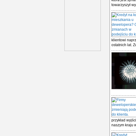
która jest synt
towarzyszył wyk
klientowi napr
ostatnich lat. Z
przykład wyjśc
naszym kraju w 