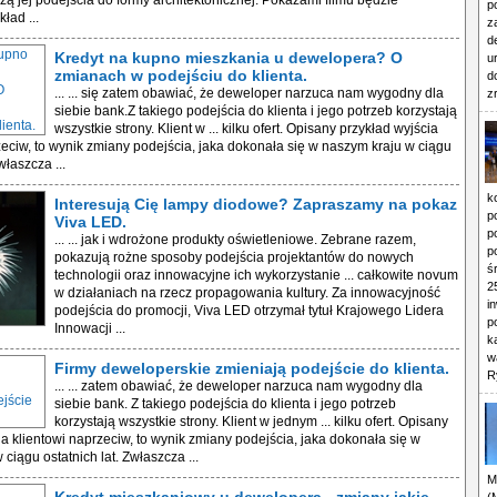
ezą jej podejścia do formy architektonicznej. Pokazami filmu będzie
p
ład ...
z
d
Kredyt na kupno mieszkania u dewelopera? O
u
zmianach w podejściu do klienta.
d
... ... się zatem obawiać, że deweloper narzuca nam wygodny dla
z
siebie bank.Z takiego podejścia do klienta i jego potrzeb korzystają
wszystkie strony. Klient w ... kilku ofert. Opisany przykład wyjścia
zeciw, to wynik zmiany podejścia, jaka dokonała się w naszym kraju w ciągu
właszcza ...
k
Interesują Cię lampy diodowe? Zapraszamy na pokaz
p
Viva LED.
p
... ... jak i wdrożone produkty oświetleniowe. Zebrane razem,
p
pokazują rożne sposoby podejścia projektantów do nowych
ś
technologii oraz innowacyjne ich wykorzystanie ... całkowite novum
2
w działaniach na rzecz propagowania kultury. Za innowacyjność
i
podejścia do promocji, Viva LED otrzymał tytuł Krajowego Lidera
p
Innowacji ...
k
w
Firmy deweloperskie zmieniają podejście do klienta.
R
... ... zatem obawiać, że deweloper narzuca nam wygodny dla
siebie bank. Z takiego podejścia do klienta i jego potrzeb
korzystają wszystkie strony. Klient w jednym ... kilku ofert. Opisany
ia klientowi naprzeciw, to wynik zmiany podejścia, jaka dokonała się w
ciągu ostatnich lat. Zwłaszcza ...
M