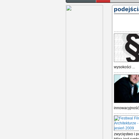
podejści
wysokości ...
innowacyjność 
zwycięstwo i po