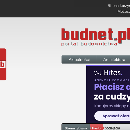
Strona korzys
Możesz 
Aktualności
Architektura
podejścia
Strona główna
Hasło