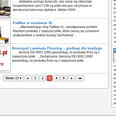
g
... ... delikatnie pchnąć drzwiczki, aby same się otworzyły.
w
Uzupełnieniem serii CUBI są półki wiszące utrzymane w
E
identycznej kubicznej stylistyce. Meble OGGI ...
I
ś
P
FatMax w rozmiarze XL
b
... ... .„Wprowadzając linię FatMax XL, udostępniamy polskim
e
Klientom produkty z najwyżej półki, które cieszą się uznaniem
s
użytkowników z rynków Europy Zachodniej” ...
r
a
Kronopol Laminate Flooring – podłogi dla każdego
... ... akością ISO 9001:2000 gwarantują, że produkty firmy są z
najwyższej półki. ... Zarządzania Jakością ISO 9001:2000
gwarantują, że produkty firmy są z najwyższej półki. ...
k
W
p
Stron: 17 ▾
◂
1
2
3
4
5
▸
▸▸
k
p
k
w
r
r
g