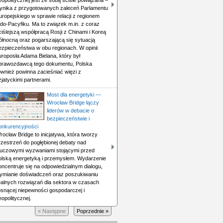
eopolitycznej jest ze sobą ściśle powiązana –
ynika z przygotowanych zaleceń Parlamentu
uropejskiego w sprawie relacji z regionem
ndo-Pacyfiku. Ma to związek m.in. z coraz
ciślejszą współpracą Rosji z Chinami i Koreą
ółnocną oraz pogarszającą się sytuacją
ezpieczeństwa w obu regionach. W opinii
uroposła Adama Bielana, który był
prawozdawcą tego dokumentu, Polska
ównież powinna zacieśniać więzi z
zjatyckimi partnerami.
Most dla energetyki —
Wrocław Bridge łączy
liderów w debacie o
bezpieczeństwie i
onkurencyjności
rocław Bridge to inicjatywa, która tworzy
rzestrzeń do pogłębionej debaty nad
luczowymi wyzwaniami stojącymi przed
olską energetyką i przemysłem. Wydarzenie
oncentruje się na odpowiedzialnym dialogu,
ymianie doświadczeń oraz poszukiwaniu
ealnych rozwiązań dla sektora w czasach
osnącej niepewności gospodarczej i
eopolitycznej.
« Następne
Poprzednie »