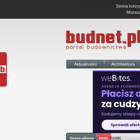
Strona korzys
Możesz 
Aktualności
Architektura
półki
Strona główna
Hasło