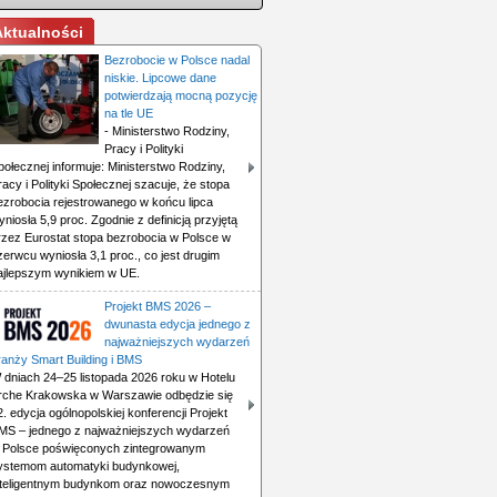
Aktualności
Bezrobocie w Polsce nadal
niskie. Lipcowe dane
potwierdzają mocną pozycję
na tle UE
- Ministerstwo Rodziny,
Pracy i Polityki
połecznej informuje: Ministerstwo Rodziny,
racy i Polityki Społecznej szacuje, że stopa
ezrobocia rejestrowanego w końcu lipca
yniosła 5,9 proc. Zgodnie z definicją przyjętą
rzez Eurostat stopa bezrobocia w Polsce w
zerwcu wyniosła 3,1 proc., co jest drugim
ajlepszym wynikiem w UE.
Projekt BMS 2026 –
dwunasta edycja jednego z
najważniejszych wydarzeń
ranży Smart Building i BMS
 dniach 24–25 listopada 2026 roku w Hotelu
rche Krakowska w Warszawie odbędzie się
2. edycja ogólnopolskiej konferencji Projekt
MS – jednego z najważniejszych wydarzeń
 Polsce poświęconych zintegrowanym
ystemom automatyki budynkowej,
nteligentnym budynkom oraz nowoczesnym