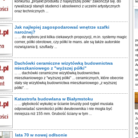
konkursu „projekt produktu z najwyższej półki” zakończył się. do
t
rywalizacji stanęli studenci i absolwenci z uczelni artystycznych
oraz technicznych ...
Jak najlepiej zagospodarować wnętrze szafki
narożnej?
... ... do wyboru jest kilka ciekawych propozycji, m.in. systemy magic
p
corner, półki obrotowe, czy półki le mans. ale są także autorskie
b
rozwiązania tj. szuflady ...
o
o
p
Dachówki ceramiczne wizytówką budownictwa
A
mieszkaniowego z "wyższej półki"
n
... ... dachówki ceramiczne wizytówką budownictwa
g
mieszkaniowego z "wyższej półki" ... ceramicznych, które obecnie
m
stały się wizytówką budownictwa mieszkaniowego „z wyższej
s
półki”. ...
Katastrofa budowlana w Białymstoku
... ... głębokość wykutej w ścianie bruzdy pod rygiel musiała
odpowiadać szerokości półki dwuteownika i nie mogła być
K
mniejsza niż 155 mm. Grubość ściany w tym ...
J
s
E
S
lata 70 w nowej odłsonie