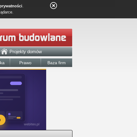
 prywatności
.
lądarce.
Projekty domów
łka
Prawo
Baza firm