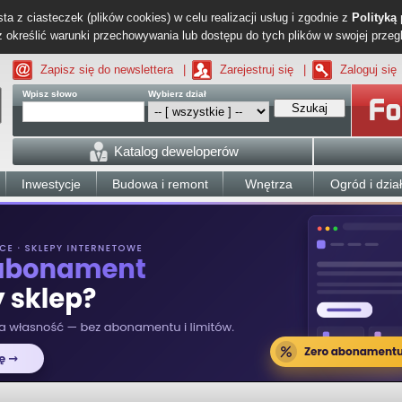
ta z ciasteczek (plików cookies) w celu realizacji usług i zgodnie z
Polityką
określić warunki przechowywania lub dostępu do tych plików w swojej przeg
Zapisz się do newslettera
|
Zarejestruj się
|
Zaloguj się
Wpisz słowo
Wybierz dział
Szukaj
Katalog deweloperów
Inwestycje
Budowa i remont
Wnętrza
Ogród i dzia