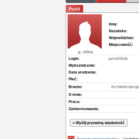
Profil
Imię:
Nazwisko:
Województwo:
Miejscowość:
offline
Login:
jurrek55ds
Wykształcenie:
Data urodzenia:
Płeć:
Branże:
Architekci/proj
O mnie:
Praca:
Zainteresowania:
» Wyślij prywatną wiadomość