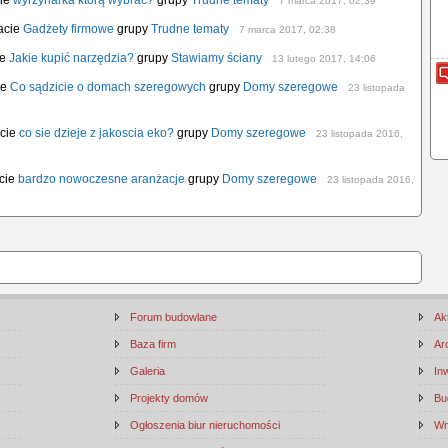
cie
wyrzynarka którą wybrać?
grupy
Trudne tematy
7 marca 2017, 02:39
acie
Gadżety firmowe
grupy
Trudne tematy
7 marca 2017, 02:38
ie
Jakie kupić narzędzia?
grupy
Stawiamy ściany
13 lutego 2017, 14:06
ie
Co sądzicie o domach szeregowych
grupy
Domy szeregowe
23 listopada
acie
co sie dzieje z jakoscia eko?
grupy
Domy szeregowe
23 listopada 2016,
acie
bardzo nowoczesne aranżacje
grupy
Domy szeregowe
23 listopada 2016,
Forum budowlane
Ak
Baza firm
Ar
Galeria
In
Projekty domów
Bu
Ogłoszenia biur nieruchomości
Wn