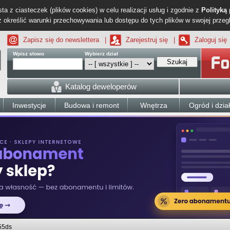
ta z ciasteczek (plików cookies) w celu realizacji usług i zgodnie z
Polityką
określić warunki przechowywania lub dostępu do tych plików w swojej przeg
Zapisz się do newslettera
|
Zarejestruj się
|
Zaloguj się
Wpisz słowo
Wybierz dział
Szukaj
Katalog deweloperów
Inwestycje
Budowa i remont
Wnętrza
Ogród i dzia
55ds