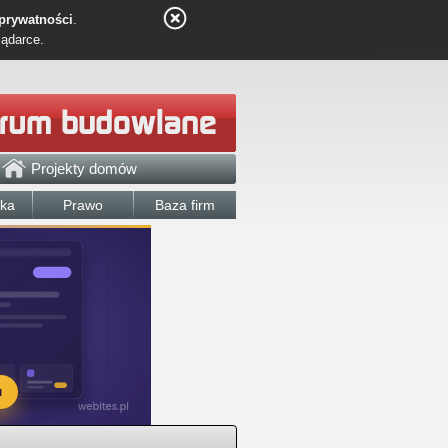
 prywatności
.
lądarce.
Projekty domów
łka
Prawo
Baza firm