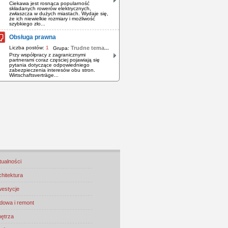
Ciekawa jest rosnąca popularność
składanych rowerów elektrycznych,
zwłaszcza w dużych miastach. Wydaje się,
że ich niewielkie rozmiary i możliwość
szybkiego zło...
Obsługa prawna
Liczba postów:
1
Trudne tema...
Grupa:
Przy współpracy z zagranicznymi
partnerami coraz częściej pojawiają się
pytania dotyczące odpowiedniego
zabezpieczenia interesów obu stron.
Wirtschaftsverträge...
tualności
chitektura
westycje
dowa i remont
ętrza