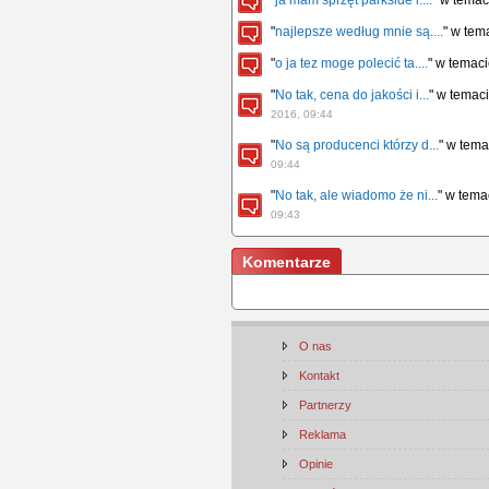
"
ja mam sprzęt parkside i....
" w tema
"
najlepsze według mnie są....
" w tem
"
o ja tez moge polecić ta....
" w temac
"
No tak, cena do jakości i...
" w temac
2016, 09:44
"
No są producenci którzy d...
" w tem
09:44
"
No tak, ale wiadomo że ni...
" w tem
09:43
Komentarze
O nas
Kontakt
Partnerzy
Reklama
Opinie