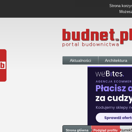
Strona korzys
Możesz 
Aktualności
Architektura
jurrek
Strona główna
Podgląd profilu