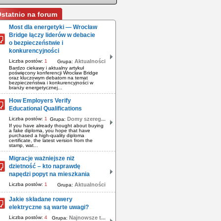
statnio na forum
Most dla energetyki — Wrocław
Bridge łączy liderów w debacie
o bezpieczeństwie i
konkurencyjności
Liczba postów:
1
Aktualności
Grupa:
Bardzo ciekawy i aktualny artykuł
poświęcony konferencji Wrocław Bridge
oraz kluczowym debatom na temat
bezpieczeństwa i konkurencyjności w
branży energetycznej...
How Employers Verify
Educational Qualifications
Liczba postów:
1
Domy szereg...
Grupa:
If you have already thought about buying
a fake diploma, you hope that have
purchased a high-quality diploma
certificate, the latest version from the
stamp, wat...
Migracje ważniejsze niż
dzietność – kto naprawdę
napędzi popyt na mieszkania
Liczba postów:
1
Aktualności
Grupa:
Jakie składane rowery
elektryczne są warte uwagi?
Liczba postów:
4
Najnowsze t...
Grupa: