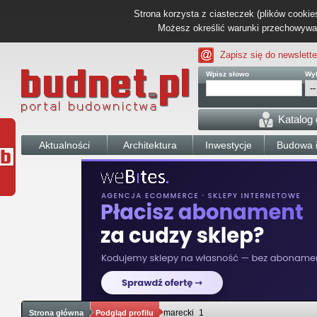
Strona korzysta z ciasteczek (plików cookies
Możesz określić warunki przechowywani
Zapisz się do newslette
Wpisz słowo
Wyb
Katalog
Aktualności
Architektura
Inwestycje
Budowa i
marecki_1
Strona główna
Podgląd profilu