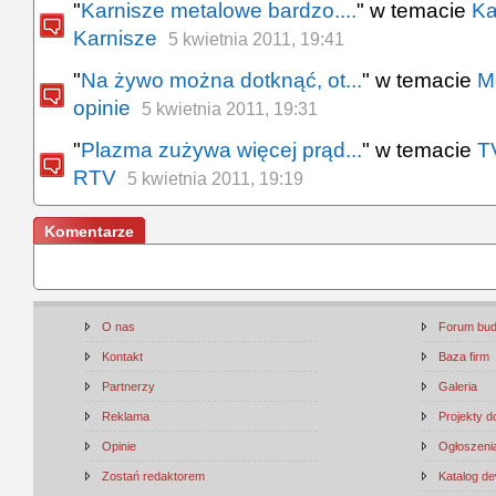
"
Karnisze metalowe bardzo....
" w temacie
Ka
Karnisze
5 kwietnia 2011, 19:41
"
Na żywo można dotknąć, ot...
" w temacie
M
opinie
5 kwietnia 2011, 19:31
"
Plazma zużywa więcej prąd...
" w temacie
T
RTV
5 kwietnia 2011, 19:19
Komentarze
O nas
Forum bu
Kontakt
Baza firm
Partnerzy
Galeria
Reklama
Projekty 
Opinie
Ogłoszenia
Zostań redaktorem
Katalog d