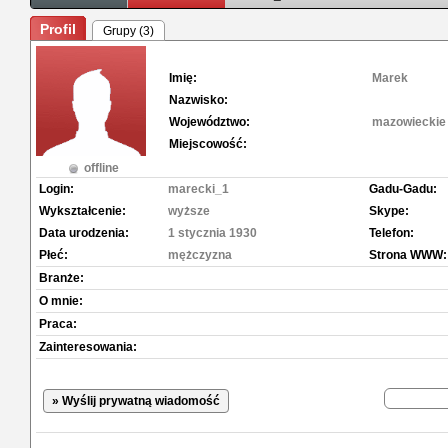
Profil
Grupy (3)
Imię:
Marek
Nazwisko:
Województwo:
mazowieckie
Miejscowość:
offline
Login:
marecki_1
Gadu-Gadu:
Wykształcenie:
wyższe
Skype:
Data urodzenia:
1 stycznia 1930
Telefon:
Płeć:
mężczyzna
Strona WWW:
Branże:
O mnie:
Praca:
Zainteresowania:
» Wyślij prywatną wiadomość