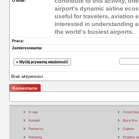
contribute to this activity, off
O mnie:
airport's dynamic airline eco
useful for travelers, aviation
interested in understanding ai
the world's busiest airports.
Praca:
Zainteresowania:
» Wyślij prywatną wiadomość
Brak aktywności.
Komentarze
O nas
Forum bu
Kontakt
Baza firm
Partnerzy
Galeria
Reklama
Projekty 