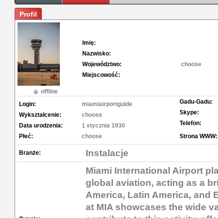
Profil
Imię:
Nazwisko:
Województwo:
choose
Miejscowość:
offline
Gadu-Gadu:
Login:
miamiairportguide
Skype:
Wykształcenie:
choose
Telefon:
Data urodzenia:
1 stycznia 1930
Płeć:
choose
Strona WWW:
Instalacje
Branże:
Miami International Airport pla
global aviation, acting as a 
America, Latin America, and E
at MIA showcases the wide vari