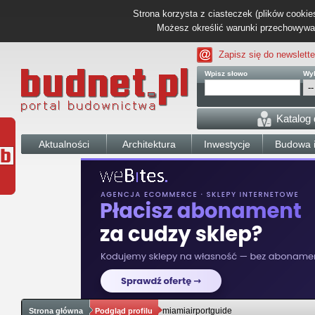
Strona korzysta z ciasteczek (plików cookies
Możesz określić warunki przechowywani
Zapisz się do newslette
Wpisz słowo
Wyb
Katalog
Aktualności
Architektura
Inwestycje
Budowa i
miamiairportguide
Strona główna
Podgląd profilu