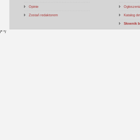
Opinie
Ogłoszenia
Zostań redaktorem
Katalog d
Słownik 
/*
*/