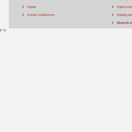
Opinie
Ogłoszenia
Zostań redaktorem
Katalog d
Słownik 
/*
*/