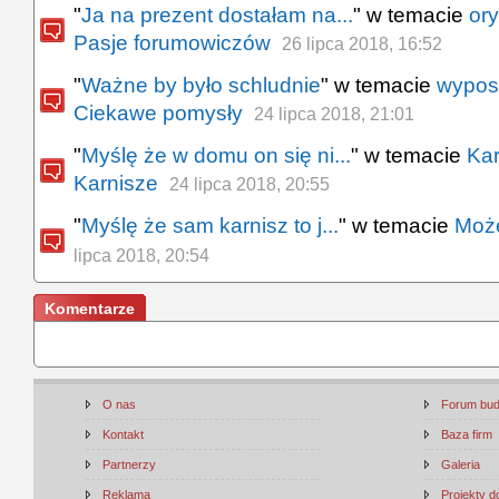
"
Ja na prezent dostałam na...
" w temacie
ory
Pasje forumowiczów
26 lipca 2018, 16:52
"
Ważne by było schludnie
" w temacie
wypos
Ciekawe pomysły
24 lipca 2018, 21:01
"
Myślę że w domu on się ni...
" w temacie
Kar
Karnisze
24 lipca 2018, 20:55
"
Myślę że sam karnisz to j...
" w temacie
Moż
lipca 2018, 20:54
Komentarze
O nas
Forum bu
Kontakt
Baza firm
Partnerzy
Galeria
Reklama
Projekty 