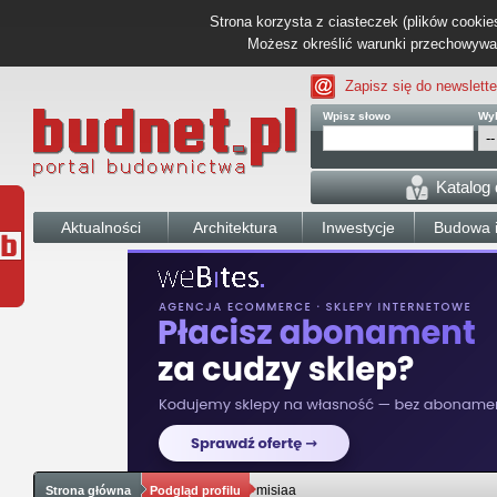
Strona korzysta z ciasteczek (plików cookies
Możesz określić warunki przechowywani
Zapisz się do newslette
Wpisz słowo
Wyb
Katalog
Aktualności
Architektura
Inwestycje
Budowa i
misiaa
Strona główna
Podgląd profilu