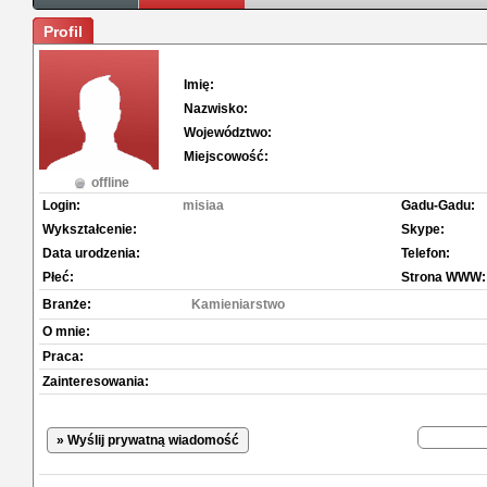
Profil
Imię:
Nazwisko:
Województwo:
Miejscowość:
offline
Login:
misiaa
Gadu-Gadu:
Wykształcenie:
Skype:
Data urodzenia:
Telefon:
Płeć:
Strona WWW:
Branże:
Kamieniarstwo
O mnie:
Praca:
Zainteresowania:
» Wyślij prywatną wiadomość