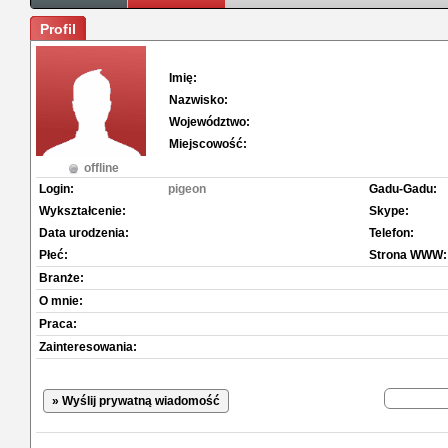
Profil
Imię:
Nazwisko:
Województwo:
Miejscowość:
offline
Login:
pigeon
Gadu-Gadu:
Wykształcenie:
Skype:
Data urodzenia:
Telefon:
Płeć:
Strona WWW:
Branże:
O mnie:
Praca:
Zainteresowania:
» Wyślij prywatną wiadomość