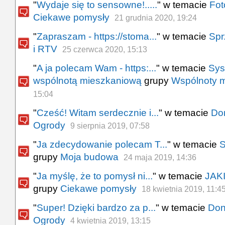
"
Wydaje się to sensowne!.....
" w temacie
Fot
Ciekawe pomysły
21 grudnia 2020, 19:24
"
Zapraszam - https://stoma...
" w temacie
Spr
i RTV
25 czerwca 2020, 15:13
"
A ja polecam Wam - https:...
" w temacie
Sys
wspólnotą mieszkaniową
grupy
Wspólnoty 
15:04
"
Cześć! Witam serdecznie i...
" w temacie
Do
Ogrody
9 sierpnia 2019, 07:58
"
Ja zdecydowanie polecam T...
" w temacie
S
grupy
Moja budowa
24 maja 2019, 14:36
"
Ja myślę, że to pomysł ni...
" w temacie
JAK
grupy
Ciekawe pomysły
18 kwietnia 2019, 11:4
"
Super! Dzięki bardzo za p...
" w temacie
Don
Ogrody
4 kwietnia 2019, 13:15