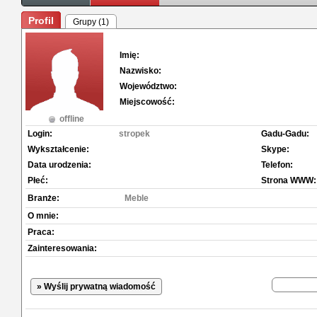
Profil
Grupy (1)
Imię:
Nazwisko:
Województwo:
Miejscowość:
offline
Login:
stropek
Gadu-Gadu:
Wykształcenie:
Skype:
Data urodzenia:
Telefon:
Płeć:
Strona WWW:
Branże:
Meble
O mnie:
Praca:
Zainteresowania:
» Wyślij prywatną wiadomość