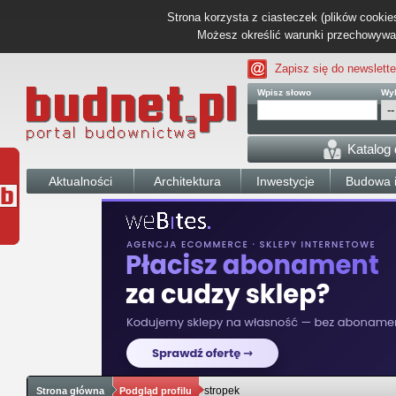
Strona korzysta z ciasteczek (plików cookies
Możesz określić warunki przechowywani
Zapisz się do newslette
Wpisz słowo
Wyb
Katalog
Aktualności
Architektura
Inwestycje
Budowa i
stropek
Strona główna
Podgląd profilu