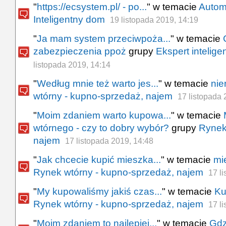
"
https://ecsystem.pl/ - po...
" w temacie
Autom
Inteligentny dom
19 listopada 2019, 14:19
"
Ja mam system przeciwpoża...
" w temacie
zabezpieczenia ppoż
grupy
Ekspert intelig
listopada 2019, 14:14
"
Według mnie też warto jes...
" w temacie
nie
wtórny - kupno-sprzedaż, najem
17 listopada 
"
Moim zdaniem warto kupowa...
" w temacie
wtórnego - czy to dobry wybór?
grupy
Rynek
najem
17 listopada 2019, 14:48
"
Jak chcecie kupić mieszka...
" w temacie
mi
Rynek wtórny - kupno-sprzedaż, najem
17 l
"
My kupowaliśmy jakiś czas...
" w temacie
Ku
Rynek wtórny - kupno-sprzedaż, najem
17 l
"
Moim zdaniem to najlepiej...
" w temacie
Gdz