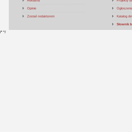
Reklama
Projekty 
Opinie
Ogłoszenia
Zostań redaktorem
Katalog d
Słownik 
/*
*/