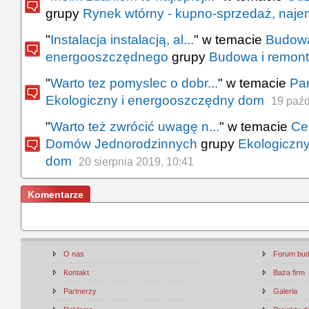
grupy
Rynek wtórny - kupno-sprzedaż, naje
"
Instalacja instalacją, al...
" w temacie
Budow
energooszczędnego
grupy
Budowa i remont
"
Warto tez pomyslec o dobr...
" w temacie
Pa
Ekologiczny i energooszczędny dom
19 paźd
"
Warto też zwrócić uwagę n...
" w temacie
Ce
Domów Jednorodzinnych
grupy
Ekologiczn
dom
20 sierpnia 2019, 10:41
Komentarze
O nas
Forum bu
Kontakt
Baza firm
Partnerzy
Galeria