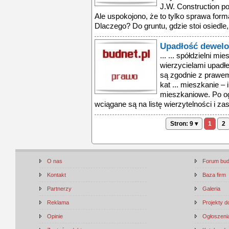
J.W. Construction p
Ale uspokojono, że to tylko sprawa formaln
Dlaczego? Do gruntu, gdzie stoi osiedle, 
Upadłość dewelo
... ... spółdzielni mi
wierzycielami upadłe
są zgodnie z prawe
kat ... mieszkanie – 
mieszkaniowe. Po og
wciągane są na listę wierzytelności i za
Stron: 9 ▾
1
2
O nas
Forum bu
Kontakt
Baza firm
Partnerzy
Galeria
Reklama
Projekty 
Opinie
Ogłoszenia