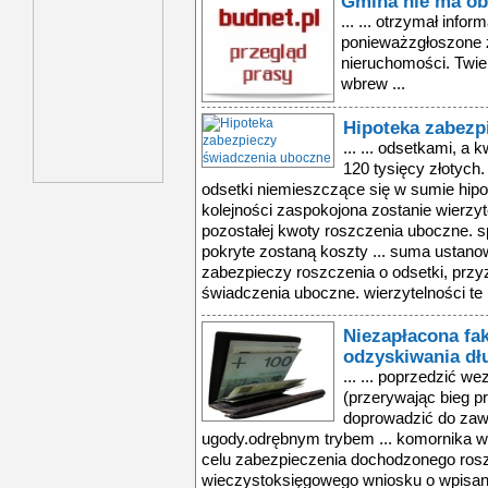
Gmina nie ma o
... ... otrzymał info
ponieważzgłoszone z
nieruchomości. Twie
wbrew ...
Hipoteka zabezp
... ... odsetkami, a
120 tysięcy złotych
odsetki niemieszczące się w sumie hipot
kolejności zaspokojona zostanie wierzyt
pozostałej kwoty roszczenia uboczne. sp
pokryte zostaną koszty ... suma ustano
zabezpieczy roszczenia o odsetki, przy
świadczenia uboczne. wierzytelności te .
Niezapłacona fa
odzyskiwania d
... ... poprzedzić w
(przerywając bieg p
doprowadzić do zaw
ugody.odrębnym trybem ... komornika w
celu zabezpieczenia dochodzonego rosz
wieczystoksięgowego wniosku o wpisani