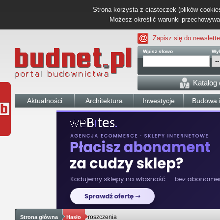
Strona korzysta z ciasteczek (plików cookies
Możesz określić warunki przechowywani
Zapisz się do newslette
Wpisz słowo
Wyb
Katalog
Aktualności
Architektura
Inwestycje
Budowa i
roszczenia
Strona główna
Hasło