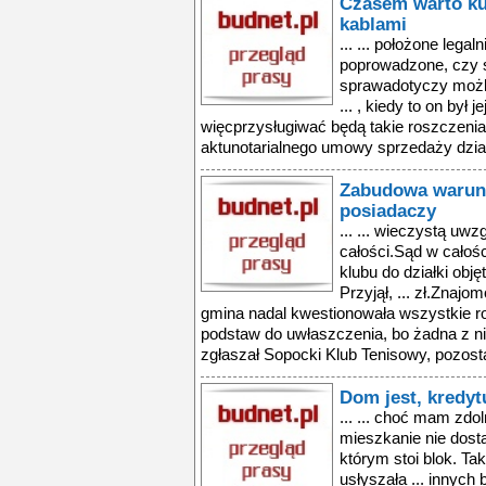
Czasem warto kup
kablami
... ... położone legaln
poprowadzone, czy s
sprawadotyczy możli
... , kiedy to on był
więcprzysługiwać będą takie roszczenia
aktunotarialnego umowy sprzedaży działk
Zabudowa warun
posiadaczy
... ... wieczystą uwz
całości.Sąd w całośc
klubu do działki obję
Przyjął, ... zł.Znaj
gmina nadal kwestionowała wszystkie ro
podstaw do uwłaszczenia, bo żadna z ni
zgłaszał Sopocki Klub Tenisowy, pozosta
Dom jest, kredyt
... ... choć mam zdo
mieszkanie nie dosta
którym stoi blok. T
usłyszała ... innych