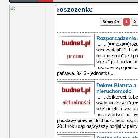
roszczenia:
Stron: 9 ▾
1
2
Rozporządzenie z
... ... .[==next==]roz
wieczystej42.1.działi
ograniczenia” jest pod
wpisu” jest podzielo
roszczenia, ogranicz
państwa, 3.4.3 - jednostka ...
Dekret Bieruta a
nieruchomości
... ... deliktowej, t
wydaniu decyzji”(„r
właścicielom tzw. gr
orzecznictwie nie by
podstawy prawnej dochodzonego roszcze
2011 roku sąd najwyższy podjął w pełny