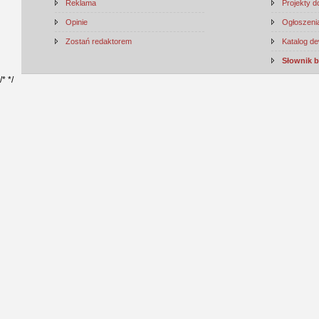
Reklama
Projekty 
Opinie
Ogłoszenia
Zostań redaktorem
Katalog d
Słownik 
/*
*/