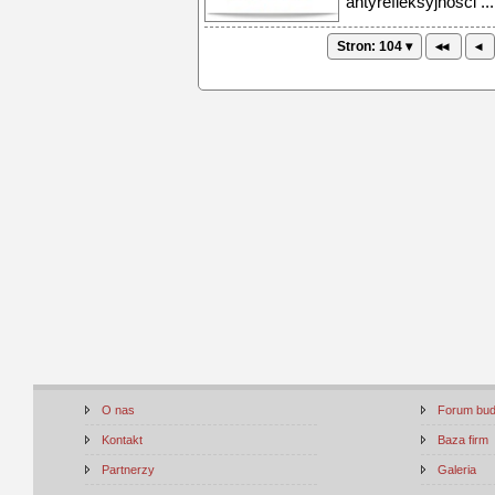
antyrefleksyjności ...
Stron: 104 ▾
◂◂
◂
O nas
Forum bu
Kontakt
Baza firm
Partnerzy
Galeria