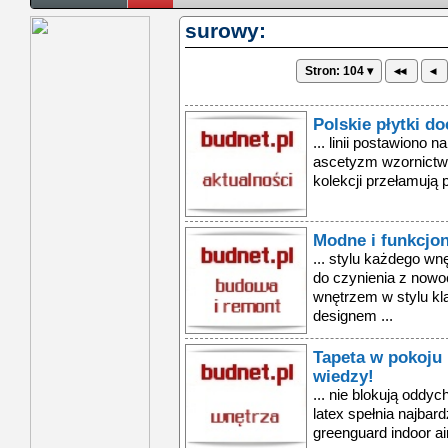
surowy:
Stron: 104 ▾
◂◂
◂
Polskie płytki d
... linii postawiono 
ascetyzm wzornictwa
kolekcji przełamują 
Modne i funkcjon
... stylu każdego w
do czynienia z no
wnętrzem w stylu k
designem ...
Tapeta w pokoju 
wiedzy!
... nie blokują oddy
latex spełnia najbar
greenguard indoor air 