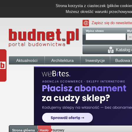
Strona korzysta z ciasteczek (plików cookies
Możesz określić warunki przechowywani
Zapisz się do newslette
Wpisz słowo
Wyb
Katalog
Aktualności
Architektura
Inwestycje
Budowa i
surowy
Strona główna
Hasło