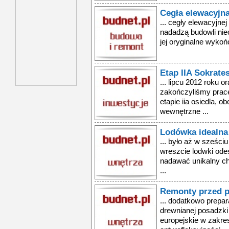
Cegła elewacyjn
... cegły elewacyjnej
nadadzą budowli nie
jej oryginalne wykońc
Etap IIA Sokrate
... lipcu 2012 roku 
zakończyliśmy prac
etapie iia osiedla, 
wewnętrzne ...
Lodówka idealna
... było aż w sześci
wreszcie lodwki ode
nadawać unikalny ch
...
Remonty przed 
... dodatkowo prepar
drewnianej posadzk
europejskie w zakres