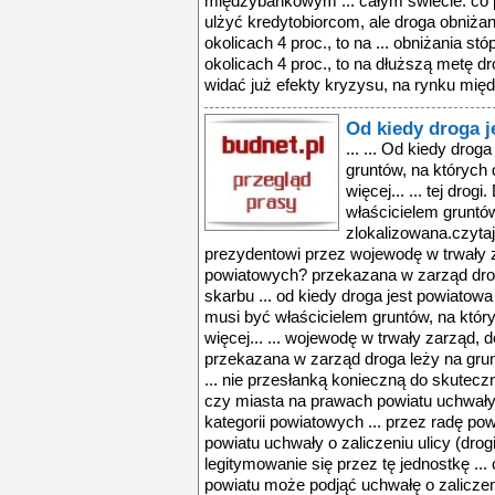
międzybankowym ... całym świecie. co 
ulżyć kredytobiorcom, ale droga obniżan
okolicach 4 proc., to na ... obniżania st
okolicach 4 proc., to na dłuższą metę 
widać już efekty kryzysu, na rynku mi
Od kiedy droga 
... ... Od kiedy droga jest powiatowa ... właścicielem gruntów, na których droga jest zlokalizowana.czytaj więcej... ... tej drogi. Dokładnie jednostka ta musi być właścicielem gruntów, na których droga jest zlokalizowana.czytaj więcej... ... została przekazana prezydentowi przez wojewodę w trwały zarząd, do kategorii dróg powiatowych? przekazana w zarząd droga leży na gruncie należącym do skarbu ... od kiedy droga jest powiatowa ... tej drogi. dokładnie jednostka ta musi być właścicielem gruntów, na których droga jest zlokalizowana.czytaj więcej... ... wojewodę w trwały zarząd, do kategorii dróg powiatowych? przekazana w zarząd droga leży na gruncie należącym do skarbu państwa. ... nie przesłanką konieczną do skutecznego podjęcia przez radę powiatu czy miasta na prawach powiatu uchwały o zaliczeniu ulicy (drogi) do kategorii powiatowych ... przez radę powiatu czy miasta na prawach powiatu uchwały o zaliczeniu ulicy (drogi) do kategorii powiatowych jest legitymowanie się przez tę jednostkę ... czy rada miasta na prawach powiatu może podjąć uchwałę o zaliczeniu drogi, która została przekazana prezydentowi przez wojewodę w trwały zarząd, do kategorii ... została przekazana prezydentowi przez wojewodę w trwały zarząd, do kategorii dróg powiatowych? przekazana w zarząd droga leży na gruncie należącym do skarbu ... od kiedy droga jest powiatowa ... tej drogi. dokładnie jednostka ta musi być właścicielem gruntów, na których droga jest zlokalizowana.czytaj więcej... ... wojewodę w trwały zarząd, do kategorii dróg powiatowych? przekazana w zarząd droga leży na gruncie należącym do skarbu państwa. ... nie przesłanką konieczną do skutecznego podjęcia przez radę powiatu czy miasta na prawach powiatu uchwały o zaliczeniu ulicy (drogi) do kategorii powiatowych ... przez radę powiatu czy miasta na prawach powiatu uchwały o zaliczeniu ulicy (drogi) do kategorii powiatowych jest legitymowanie się przez tę jednostkę ... czy rada miasta na prawach powiatu może podjąć uchwałę o zaliczeniu drogi, która została przekazana prezydentowi przez wojewodę w trwały zarząd, do kategorii ... została przekazana prezydentowi przez wojewodę w trwały zarząd, do kategorii dróg powiatowych? przekazana w zarząd droga leży na gruncie należącym do skarbu ... od kiedy droga jest powiatowa ... tej drogi. dokładnie jednostka ta musi być właścicielem gruntów, na których droga jest zlokalizowana.czytaj więcej... ... wojewodę w trwały zarząd, do kategorii dróg powiatowych? przekazana w zarząd droga leży na gruncie należącym do skarbu państwa. ... nie przesłanką konieczną do skutecznego podjęcia przez radę powiatu czy miasta na prawach powiatu uchwały o zaliczeniu ulicy (drogi) do kategorii powiatowych ... przez radę powiatu czy miasta na prawach powiatu uchwały o zaliczeniu ulicy (drogi) do kategorii powiatowych jest legitymowanie się przez tę jednostkę ... czy rada miasta na prawach powiatu może podjąć uchwałę o zaliczeniu drogi, która została przekazana prezydentowi przez wojewodę w trwały zarząd, do kategorii ... została przekazana prezydentowi przez wojewodę w trwały zarząd, do kategorii dróg powiatowych? przekazana w zarząd droga leży na gruncie należącym do skarbu ... od kiedy droga jest powiatowa ... tej drogi. dokładnie jednostka ta musi być właścicielem gruntów, na których droga jest zlokalizowana.czytaj więcej... ... wojewodę w trwały zarząd, do kategorii dróg powiatowych? przekazana w zarząd droga leży na gruncie należącym do skarbu państwa. ... nie przesłanką konieczną do skutecznego podjęcia przez radę powiatu czy miasta na prawach powiatu uchwały o zaliczeniu ulicy (drogi) do kategorii powiatowych ... przez radę powiatu czy miasta na prawach powiatu uchwały o zaliczeniu ulicy (drogi) do kategorii powiatowych jest legitymowanie się przez tę jednostkę ... czy rada miasta na prawach powiatu może podjąć uchwałę o zaliczeniu drogi, która została przekazana prezydentowi przez wojewodę w trwały zarząd, do kategorii ... została przekazana prezydentowi przez wojewodę w trwały zarząd