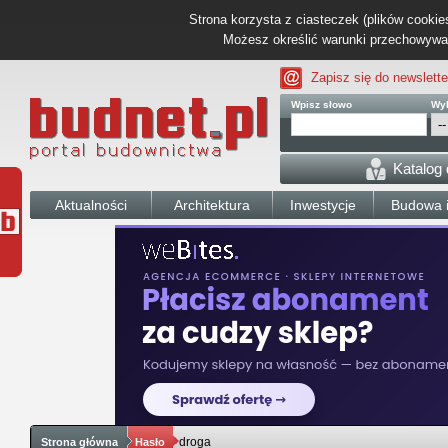
Strona korzysta z ciasteczek (plików cookies
Możesz określić warunki przechowywani
Zapisz się do newslette
Wpisz słowo
Wyb
Katalog
Aktualności
Architektura
Inwestycje
Budowa i
droga
Strona główna
Hasło