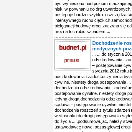
być wyniesiona nad poziom otaczającego 
niski w porwnaniu do drg utwardzonych,
postępuje bardzo szybko. oszczędza się n
intensywnego ruchu ciężkich samochod
pielęgnacji:budowę drogi zaczyna się od w
można to zrobić szpadlem ...
Dochodzenie ros
medycznych poz
... ... do stycznia 
odszkodowania i za
– postępowanie cywil
stycznia 2012 roku 
odszkodowania i zadośćuczynienia był
cywilne. niestety droga postępowania ..
dochodzenia odszkodowania i zadośćuc
postępowanie cywilne. niestety droga po
jedyną drogą dochodzenia odszkodowani
sądowa – postępowanie cywilne. niestet
dochodzenia roszczeń z tytułu zdarzeń
w stosunku do drogi postępowania sądo
do życia ... .podsumowując, należy stw
ustawodawcę nowej pozasądowej drogi d