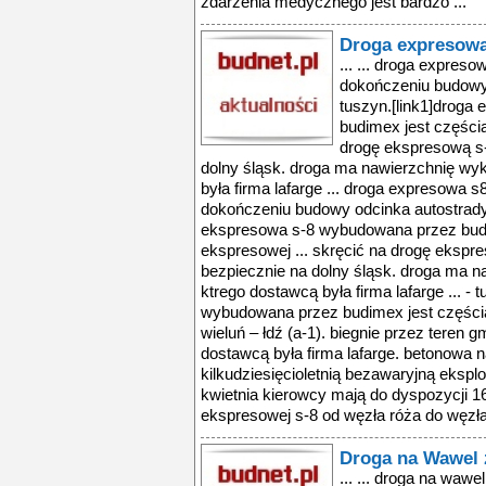
zdarzenia medycznego jest bardzo ...
Droga expresowa
... ... droga expreso
dokończeniu budowy 
tuszyn.[link1]drog
budimex jest częścią
drogę ekspresową s-
dolny śląsk. droga ma nawierzchnię wy
była firma lafarge ... droga expresowa s
dokończeniu budowy odcinka autostrady 
ekspresowa s-8 wybudowana przez budi
ekspresowej ... skręcić na drogę ekspre
bezpiecznie na dolny śląsk. droga ma 
ktrego dostawcą była firma lafarge ... -
wybudowana przez budimex jest częścią
wieluń – łdź (a-1). biegnie przez teren 
dostawcą była firma lafarge. betonowa 
kilkudziesięcioletnią bezawaryjną eksplo
kwietnia kierowcy mają do dyspozycji 16
ekspresowej s-8 od węzła róża do węzła
Droga na Wawel
... ... droga na waw