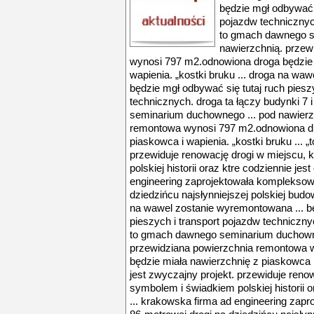
będzie mgł odbywać s
pojazdw technicznych
to gmach dawnego s
nawierzchnią. przew
wynosi 797 m2.odnowiona droga będzie 
wapienia. „kostki bruku ... droga na wa
będzie mgł odbywać się tutaj ruch piesz
technicznych. droga ta łączy budynki 7 
seminarium duchownego ... pod nawierz
remontowa wynosi 797 m2.odnowiona dr
piaskowca i wapienia. „kostki bruku ... „t
przewiduje renowację drogi w miejscu, 
polskiej historii oraz ktre codziennie je
engineering zaprojektowała kompleksow
dziedzińcu najsłynniejszej polskiej budo
na wawel zostanie wyremontowana ... bę
pieszych i transport pojazdw technicznyc
to gmach dawnego seminarium duchowne
przewidziana powierzchnia remontowa 
będzie miała nawierzchnię z piaskowca i w
jest zwyczajny projekt. przewiduje renow
symbolem i świadkiem polskiej historii 
... krakowska firma ad engineering za