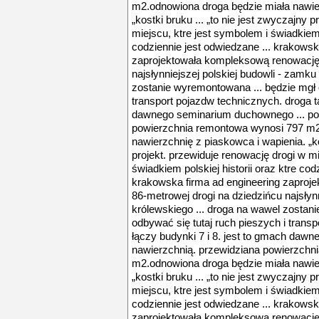
m2.odnowiona droga będzie miała nawier
„kostki bruku ... „to nie jest zwyczajny 
miejscu, ktre jest symbolem i świadkiem p
codziennie jest odwiedzane ... krakowsk
zaprojektowała kompleksową renowację 
najsłynniejszej polskiej budowli - zamku
zostanie wyremontowana ... będzie mgł o
transport pojazdw technicznych. droga ta
dawnego seminarium duchownego ... po
powierzchnia remontowa wynosi 797 m2
nawierzchnię z piaskowca i wapienia. „ko
projekt. przewiduje renowację drogi w mi
świadkiem polskiej historii oraz ktre cod
krakowska firma ad engineering zaproj
86-metrowej drogi na dziedzińcu najsłyn
królewskiego ... droga na wawel zostan
odbywać się tutaj ruch pieszych i trans
łączy budynki 7 i 8. jest to gmach daw
nawierzchnią. przewidziana powierzchn
m2.odnowiona droga będzie miała nawier
„kostki bruku ... „to nie jest zwyczajny 
miejscu, ktre jest symbolem i świadkiem p
codziennie jest odwiedzane ... krakowsk
zaprojektowała kompleksową renowację 