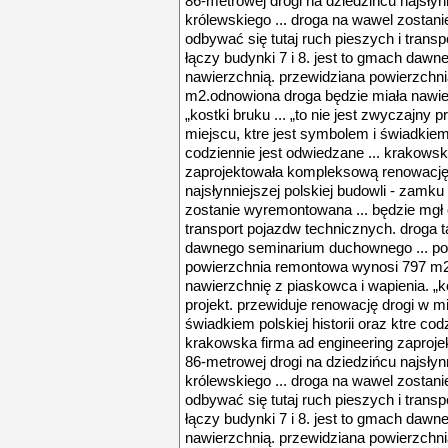
86-metrowej drogi na dziedzińcu najsłyn
królewskiego ... droga na wawel zostan
odbywać się tutaj ruch pieszych i trans
łączy budynki 7 i 8. jest to gmach daw
nawierzchnią. przewidziana powierzchn
m2.odnowiona droga będzie miała nawier
„kostki bruku ... „to nie jest zwyczajny 
miejscu, ktre jest symbolem i świadkiem p
codziennie jest odwiedzane ... krakowsk
zaprojektowała kompleksową renowację 
najsłynniejszej polskiej budowli - zamku
zostanie wyremontowana ... będzie mgł o
transport pojazdw technicznych. droga ta
dawnego seminarium duchownego ... po
powierzchnia remontowa wynosi 797 m2
nawierzchnię z piaskowca i wapienia. „ko
projekt. przewiduje renowację drogi w mi
świadkiem polskiej historii oraz ktre cod
krakowska firma ad engineering zaproj
86-metrowej drogi na dziedzińcu najsłyn
królewskiego ... droga na wawel zostan
odbywać się tutaj ruch pieszych i trans
łączy budynki 7 i 8. jest to gmach daw
nawierzchnią. przewidziana powierzchn