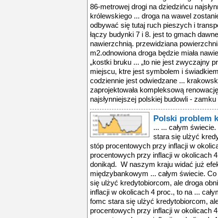
86-metrowej drogi na dziedzińcu najsłyn
królewskiego ... droga na wawel zostan
odbywać się tutaj ruch pieszych i trans
łączy budynki 7 i 8. jest to gmach daw
nawierzchnią. przewidziana powierzchn
m2.odnowiona droga będzie miała nawier
„kostki bruku ... „to nie jest zwyczajny 
miejscu, ktre jest symbolem i świadkiem p
codziennie jest odwiedzane ... krakowsk
zaprojektowała kompleksową renowację 
najsłynniejszej polskiej budowli - zamku 
Polski problem 
... ... całym świec
stara się ulżyć kred
stóp procentowych przy inflacji w okolica
procentowych przy inflacji w okolicach 4
donikąd. W naszym kraju widać już efek
międzybankowym ... całym świecie. C
się ulżyć kredytobiorcom, ale droga ob
inflacji w okolicach 4 proc., to na ... 
fomc stara się ulżyć kredytobiorcom, al
procentowych przy inflacji w okolicach 4 