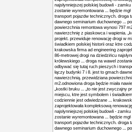
najsłynniejszej polskiej budowli - zamku
zostanie wyremontowana ... będzie mgł o
transport pojazdw technicznych. droga ta
dawnego seminarium duchownego ... po
powierzchnia remontowa wynosi 797 m2
nawierzchnię z piaskowca i wapienia. „ko
projekt. przewiduje renowację drogi w mi
świadkiem polskiej historii oraz ktre cod
krakowska firma ad engineering zaproj
86-metrowej drogi na dziedzińcu najsłyn
królewskiego ... droga na wawel zostan
odbywać się tutaj ruch pieszych i trans
łączy budynki 7 i 8. jest to gmach daw
nawierzchnią. przewidziana powierzchn
m2.odnowiona droga będzie miała nawier
„kostki bruku ... „to nie jest zwyczajny 
miejscu, ktre jest symbolem i świadkiem p
codziennie jest odwiedzane ... krakowsk
zaprojektowała kompleksową renowację 
najsłynniejszej polskiej budowli - zamku
zostanie wyremontowana ... będzie mgł o
transport pojazdw technicznych. droga ta
dawnego seminarium duchownego ... po