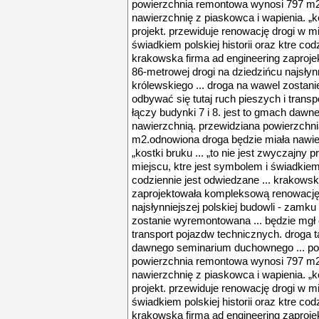
powierzchnia remontowa wynosi 797 m2
nawierzchnię z piaskowca i wapienia. „ko
projekt. przewiduje renowację drogi w mi
świadkiem polskiej historii oraz ktre cod
krakowska firma ad engineering zaproj
86-metrowej drogi na dziedzińcu najsłyn
królewskiego ... droga na wawel zostan
odbywać się tutaj ruch pieszych i trans
łączy budynki 7 i 8. jest to gmach daw
nawierzchnią. przewidziana powierzchn
m2.odnowiona droga będzie miała nawier
„kostki bruku ... „to nie jest zwyczajny 
miejscu, ktre jest symbolem i świadkiem p
codziennie jest odwiedzane ... krakowsk
zaprojektowała kompleksową renowację 
najsłynniejszej polskiej budowli - zamku
zostanie wyremontowana ... będzie mgł o
transport pojazdw technicznych. droga ta
dawnego seminarium duchownego ... po
powierzchnia remontowa wynosi 797 m2
nawierzchnię z piaskowca i wapienia. „ko
projekt. przewiduje renowację drogi w mi
świadkiem polskiej historii oraz ktre cod
krakowska firma ad engineering zaproj