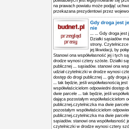
Gdy droga jest 
nie
... ... Gdy droga jes
Działki sąsiadów maj
strony. Czytelniczce
jej likwidacji, by poł
Stanowi ona współwłasność jej i tych są
drodze wynosi cztery szóste. Działki s
publicznej ... sąsiadów. stanowi ona wsp
udział czytelniczki w drodze wynosi czt
dostęp do drogi publicznej ... gdy droga
... tak będzie, jeśli współwłasnością je
współwłaścicielom odpowiedni dostęp do
dwie parcele ... tak będzie, jeśli współw
dająca pozostałym współwłaścicielom o
publicznej.czytelniczka ma dwie parcele 
pozostałym współwłaścicielom odpowied
publicznej.czytelniczka ma dwie parcele 
sąsiadów. stanowi ona współwłasność jej
czytelniczki w drodze wynosi cztery szó