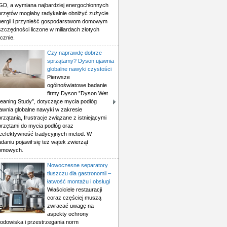
GD, a wymiana najbardziej energochłonnych
przętów mogłaby radykalnie obniżyć zużycie
nergii i przynieść gospodarstwom domowym
szczędności liczone w miliardach złotych
cznie.
Czy naprawdę dobrze
sprzątamy? Dyson ujawnia
globalne nawyki czystości
Pierwsze
ogólnoświatowe badanie
firmy Dyson ”Dyson Wet
leaning Study”, dotyczące mycia podłóg
jawnia globalne nawyki w zakresie
rzątania, frustracje związane z istniejącymi
przętami do mycia podłóg oraz
ieefektywność tradycyjnych metod. W
daniu pojawił się też wątek zwierząt
omowych.
Nowoczesne separatory
tłuszczu dla gastronomii –
łatwość montażu i obsługi
Właściciele restauracji
coraz częściej muszą
zwracać uwagę na
aspekty ochrony
rodowiska i przestrzegania norm