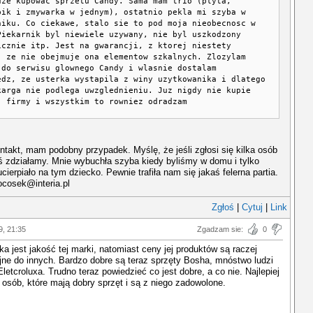
dze kupowac sprzetu Candy. Sama mam trio (plyta,
bik i zmywarka w jednym), ostatnio pekla mi szyba w
niku. Co ciekawe, stalo sie to pod moja nieobecnosc w
Piekarnik byl niewiele uzywany, nie byl uszkodzony
icznie itp. Jest na gwarancji, z ktorej niestety
, ze nie obejmuje ona elementow szkalnych. Zlozylam
 do serwisu glownego Candy i wlasnie dostalam
edz, ze usterka wystapila z winy uzytkowanika i dlatego
karga nie podlega uwzglednieniu. Juz nigdy nie kupie
j firmy i wszystkim to rowniez odradzam
ntakt, mam podobny przypadek. Myślę, że jeśli zgłosi się kilka osób
ś zdziałamy. Mnie wybuchła szyba kiedy byliśmy w domu i tylko
cierpiało na tym dziecko. Pewnie trafiła nam się jakaś felerna partia.
ocosek@interia.pl
Zgłoś
|
Cytuj
|
Link
9, 21:35
Zgadzam sie:
0
ka jest jakość tej marki, natomiast ceny jej produktów są raczej
ne do innych. Bardzo dobre są teraz sprzęty Bosha, mnóstwo ludzi
Eletcroluxa. Trudno teraz powiedzieć co jest dobre, a co nie. Najlepiej
 osób, które mają dobry sprzęt i są z niego zadowolone.