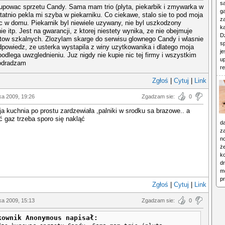
sa
upowac sprzetu Candy. Sama mam trio (plyta, piekarbik i zmywarka w
g
tatnio pekla mi szyba w piekarniku. Co ciekawe, stalo sie to pod moja
z
 w domu. Piekarnik byl niewiele uzywany, nie byl uszkodzony
ka
e itp. Jest na gwarancji, z ktorej niestety wynika, ze nie obejmuje
D
tow szkalnych. Zlozylam skarge do serwisu glownego Candy i wlasnie
s
powiedz, ze usterka wystapila z winy uzytkowanika i dlatego moja
je
podlega uwzglednieniu. Juz nigdy nie kupie nic tej firmy i wszystkim
u
 odradzam
re
Zgłoś
|
Cytuj
|
Link
ka 2009, 19:26
Zgadzam sie:
0
ja kuchnia po prostu zardzewiała ,palniki w srodku sa brazowe.. a
ć gaz trzeba sporo się nakląć
d
z
n
ż
ko
d
m
pr
Zgłoś
|
Cytuj
|
Link
ka 2009, 15:13
Zgadzam sie:
0
kownik Anonymous napisał: