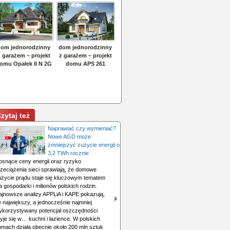
zytaj też
Naprawiać czy wymieniać?
Nowe AGD może
zmniejszyć zużycie energii o
3,2 TWh rocznie
osnące ceny energii oraz ryzyko
rzeciążenia sieci sprawiają, że domowe
użycie prądu staje się kluczowym tematem
a gospodarki i milionów polskich rodzin.
ajnowsze analizy APPLiA i KAPE pokazują,
 największy, a jednocześnie najmniej
ykorzystywany potencjał oszczędności
yje się w… kuchni i łazience. W polskich
omach działa obecnie około 200 mln sztuk