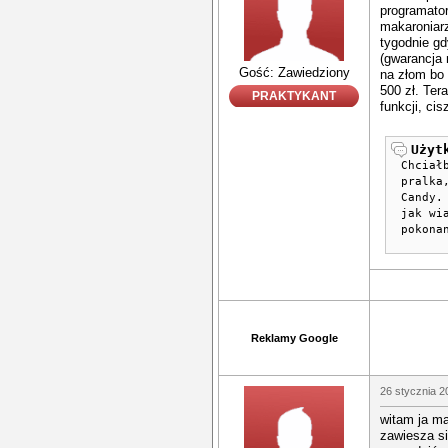
programator
makaroniarz
tygodnie gd
(gwarancja 
Gość: Zawiedziony
na złom bo
500 zł. Te
PRAKTYKANT
funkcji, cis
Użyt
Chciał
pralka
Candy.
jak wi
pokona
Reklamy Google
26 stycznia 2
witam ja m
zawiesza s