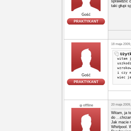
sprawdzić c
taki głupi s
Gość
PRAKTYKANT
18 maja 2009,
Użyt
witam 
uszkod
wzroko
i czy 
Gość
wiec j
PRAKTYKANT
20 maja 2009,
offline
Witam, ja 
do ...chrzan
Jak macie 
Whirlpool. 