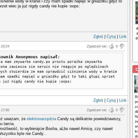
iśnienie wody w kranie i czy mam spadki napięć w gniazdku gdyż to
przet wiec ja już nigdy candy nie kupie :oops:
Zgłoś
|
Cytuj
|
Link
 20:24
Zgadzam sie:
0
kownik Anonymous napisał:
ja mam zmywarke candy.po prostu porażka zmywarka
zona zawiesza sie serwis nie reaguje po oględzinach
C
wych stwierdza że mam sprawdzić ciśnienie wody w kranie
mam spadki napięć w gniazdku gdyż to taki głupi sprzet
a już nigdy candy nie kupie :oops:
R
Zgłoś
|
Cytuj
|
Link
p
z
 17:50
Zgadzam sie:
0
dl
N
też uważam, że
elektronarzędzia
Candy są delikatnie powiedziawszy,
że
u tarcia.
w
możliwość, to wybierajcie Bosha, aLbo nawet Amicę, czy nawet
kr
Wszystko byle nie Candy...
d