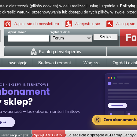
ta z ciasteczek (plików cookies) w celu realizacji usług i zgodnie z
Polityką
określić warunki przechowywania lub dostępu do tych plików w swojej przeg
Zapisz się do newslettera
|
Zarejestruj się
|
Zaloguj się
Wpisz słowo
Wybierz dział
Szukaj
Katalog deweloperów
Inwestycje
Budowa i remont
Wnętrza
Ogród i dzia
Co sądzicie o sprzęcie AGD firmy Candy?
i aranżacji wnętrz
Sprzęt AGD i RTV