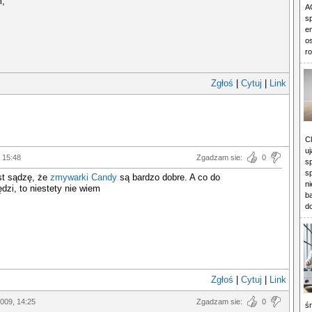
m,
A
s
e
o
ro
Zgłoś
|
Cytuj
|
Link
C
u
 15:48
Zgadzam sie:
0
sp
s
st sądzę, że
zmywarki Candy
są bardzo dobre. A co do
n
ędzi, to niestety nie wiem
ba
d
Zgłoś
|
Cytuj
|
Link
009, 14:25
Zgadzam sie:
0
ś