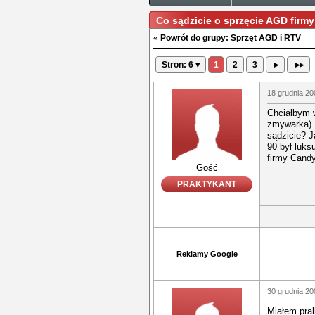
Co sądzicie o sprzęcie AGD firm
«
Powrót do grupy: Sprzęt AGD i RTV
Stron: 6 ▾
1
2
3
▸
▸▸
18 grudnia 20
Chciałbym 
zmywarka).
sądzicie? J
90 był luks
firmy Cand
Gość
PRAKTYKANT
Reklamy Google
30 grudnia 20
Miałem pra