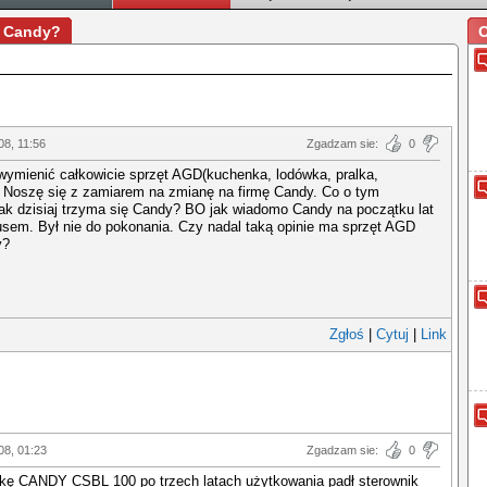
y Candy?
O
08, 11:56
Zgadzam sie:
0
wymienić całkowicie sprzęt AGD(kuchenka, lodówka, pralka,
 Noszę się z zamiarem na zmianę na firmę Candy. Co o tym
ak dzisiaj trzyma się Candy? BO jak wiadomo Candy na początku lat
usem. Był nie do pokonania. Czy nadal taką opinie ma sprzęt AGD
y?
Zgłoś
|
Cytuj
|
Link
08, 01:23
Zgadzam sie:
0
lkę CANDY CSBL 100 po trzech latach użytkowania padł sterownik