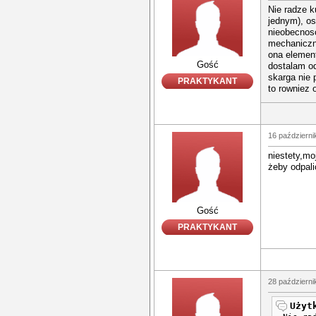
Nie radze k
jednym), os
nieobecnosc
mechaniczni
ona elemen
Gość
dostalam od
skarga nie 
PRAKTYKANT
to rowniez
16 październi
niestety,mo
żeby odpali
Gość
PRAKTYKANT
28 październi
Użyt