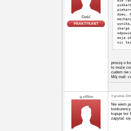
Nie ra
piekar
piekar
domu. 
Gość
mechan
PRAKTYKANT
wynika
skarge
odpowi
moja s
nic te
proszę o ko
to może co
cudem nie u
Mój mail: c
3 grudnia 200
offline
Nie wiem ja
konkurencyj
kupuje tez 
zapytać się