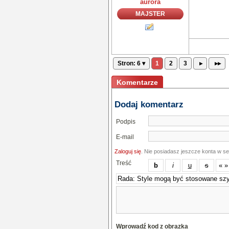
aurora
MAJSTER
Stron: 6 ▾
1
2
3
▸
▸▸
Komentarze
Dodaj komentarz
Podpis
E-mail
Zaloguj się
. Nie posiadasz jeszcze konta w s
Treść
Wprowadź kod z obrazka