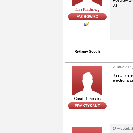
Pozdrawia
J.F
Jan Fachowy
FACHOWIEC
Reklamy Google
25 maja 2009,
Ja natomia
elektronarz
Gość: Tchesiek
PRAKTYKANT
17 września 2