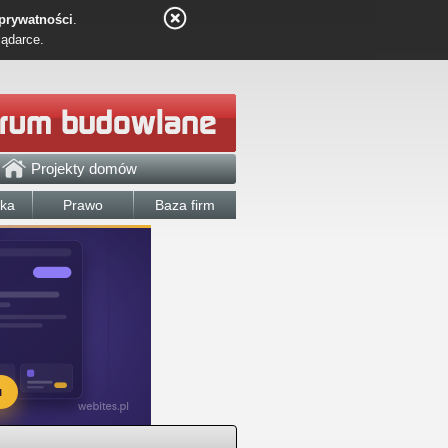
 prywatności
.
lądarce.
Projekty domów
łka
Prawo
Baza firm