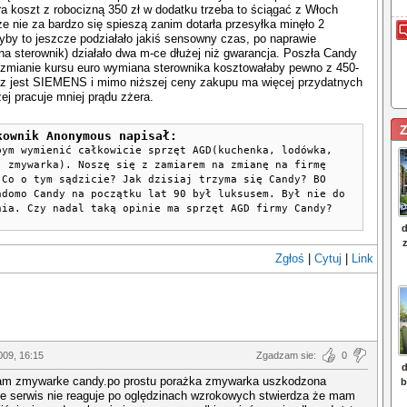
a koszt z robocizną 350 zł w dodatku trzeba to ściągać z Włoch
e nie za bardzo się spieszą zanim dotarła przesyłka minęło 2
yby to jeszcze podziałało jakiś sensowny czas, po naprawie
na sterownik) działało dwa m-ce dłużej niż gwarancja. Poszła Candy
 zmianie kursu euro wymiana sterownika kosztowałaby pewno z 450-
raz jest SIEMENS i mimo niższej ceny zakupu ma więcej przydatnych
zej pracuje mniej prądu zżera.
Z
kownik Anonymous napisał:
bym wymienić całkowicie sprzęt AGD(kuchenka, lodówka,
, zmywarka). Noszę się z zamiarem na zmianę na firmę
 Co o tym sądzicie? Jak dzisiaj trzyma się Candy? BO
adomo Candy na początku lat 90 był luksusem. Był nie do
nia. Czy nadal taką opinie ma sprzęt AGD firmy Candy?
Zgłoś
|
Cytuj
|
Link
009, 16:15
Zgadzam sie:
0
am zmywarke candy.po prostu porażka zmywarka uszkodzona
ie serwis nie reaguje po oględzinach wzrokowych stwierdza że mam