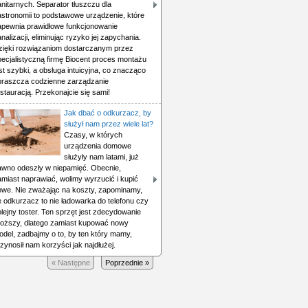
nitarnych. Separator tłuszczu dla
astronomii to podstawowe urządzenie, które
apewnia prawidłowe funkcjonowanie
nalizacji, eliminując ryzyko jej zapychania.
zięki rozwiązaniom dostarczanym przez
pecjalistyczną firmę Biocent proces montażu
st szybki, a obsługa intuicyjna, co znacząco
praszcza codzienne zarządzanie
stauracją. Przekonajcie się sami!
Jak dbać o odkurzacz, by
służył nam przez wiele lat?
Czasy, w których
urządzenia domowe
służyły nam latami, już
awno odeszły w niepamięć. Obecnie,
amiast naprawiać, wolimy wyrzucić i kupić
owe. Nie zważając na koszty, zapominamy,
e odkurzacz to nie ładowarka do telefonu czy
lejny toster. Ten sprzęt jest zdecydowanie
roższy, dlatego zamiast kupować nowy
odel, zadbajmy o to, by ten który mamy,
zynosił nam korzyści jak najdłużej.
« Następne
Poprzednie »