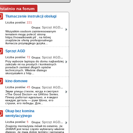
statnio na forum
Tłumaczenie instrukcji obsługi
Liczba postów:
221
Sprzęt AGD...
Grupa:
Wszystkim osobom zainteresowanym
tematem mogę polecić stronę
https://nowatkowski.pl/ , na której
znajdziecie ofertę profesjonalnego
tłumacza przysięgłego języka...
Sprzęt AGD
Liczba postów:
72
Sprzęt AGD...
Grupa:
Przy wyborze laptopa do domu najbardziej
zależało mi na prostych i konkretnych
poradach zamiast długich opisów
technicznych. Właśnie dlatego
skorzystałem z http...
kino domowe
Liczba postów:
45
Sprzęt AGD...
Grupa:
Звуки улицы стихли, когда я смотрел
«The Good Doctor» на UAKino Series.
Плеер работал идеально, и я видел
каждую деталь — руки Шона, его
страхи, его победы. Для...
Okap bez komina
wentylacyjnego
Liczba postów:
5
Sprzęt AGD...
Grupa:
Znajomy montażysta mówił mi ostatnio, że
JAWAR jest teraz często wybierany właśnie
dlatego, że mają dobre terminy i sensowną