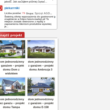
jakość. Jak zacząłem później czytać...
piekarrniki
Liczba postów:
79
Sprzęt AGD...
Grupa:
Świetną ofertę wyposażenia do gastronomi
znajdziecie w https://atom-market.pl/ To
miejsce zostało stworzone z myślą o
zapewnieniu klientom produktów wysokiej
ja...
najdź projekt