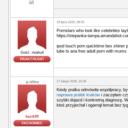
18 lipca 2025, 08:03
Pornstars who look like celebrities ta
https://stepanka-tampa.amandahot.com
ipod touch porn quicktime bex shiner 
tube ts ana free adult porn with mums
Gość: miahu4
PRAKTYKANT
17 lutego 2026, 10:36
offline
Kiedy pralka odmówiła współpracy, 
naprawa pralek kraków
i zaczęłam czy
szybki dojazd i konkretną diagnozę. W 
ktoś przyjechał i ogarnął temat bez t
kazik99
FACHOWIEC