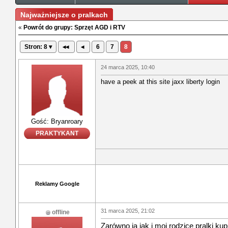
Najważniejsze o pralkach
«
Powrót do grupy: Sprzęt AGD i RTV
Stron: 8 ▾
◂◂
◂
6
7
8
24 marca 2025, 10:40
have a peek at this site jaxx liberty login
Gość: Bryanroary
PRAKTYKANT
Reklamy Google
31 marca 2025, 21:02
offline
Zarówno ja jak i moi rodzice pralki ku