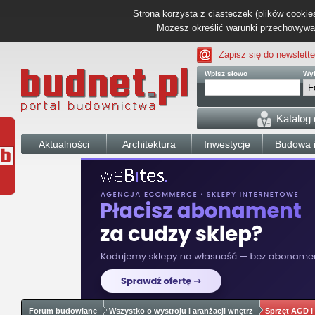
Strona korzysta z ciasteczek (plików cookies
Możesz określić warunki przechowywani
Zapisz się do newslette
Wpisz słowo
Wyb
Katalog
Aktualności
Architektura
Inwestycje
Budowa i
Forum budowlane
Wszystko o wystroju i aranżacji wnętrz
Sprzęt AGD i