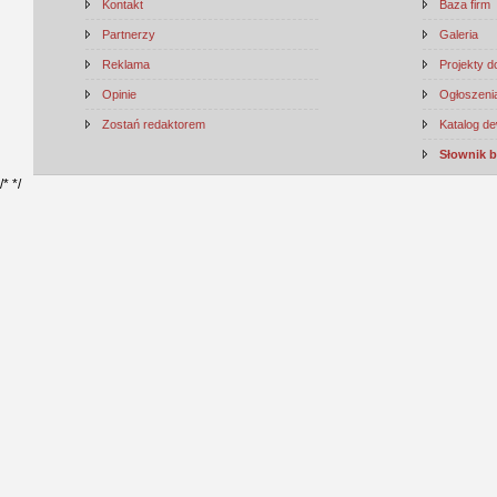
Kontakt
Baza firm
Partnerzy
Galeria
Reklama
Projekty 
Opinie
Ogłoszenia
Zostań redaktorem
Katalog d
Słownik 
/*
*/