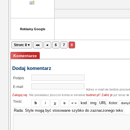
Reklamy Google
Stron: 8 ▾
◂◂
◂
6
7
8
Komentarze
Dodaj komentarz
Podpis
E-mail
Adres e-mail nie bedzie prezen
Zaloguj się
. Nie posiadasz jeszcze konta w serwisie
budnet.pl
?
Załóż je
już teraz
w 
Treść
Kolor: