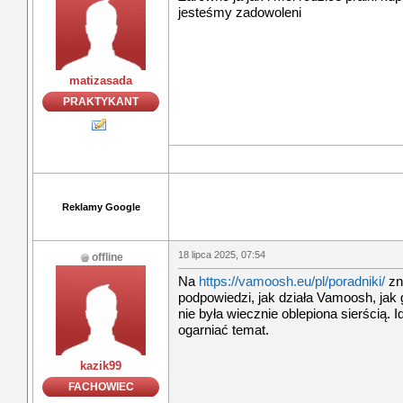
jesteśmy zadowoleni
matizasada
PRAKTYKANT
Reklamy Google
18 lipca 2025, 07:54
offline
Na
https://vamoosh.eu/pl/poradniki/
zna
podpowiedzi, jak działa Vamoosh, jak 
nie była wiecznie oblepiona sierścią. I
ogarniać temat.
kazik99
FACHOWIEC