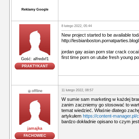
Reklamy Google
8 lutego 2022, 05:44
New project started to be available tod
http://lesbianboston.pornatparties.bl
jordan gay asian porn star crack cocai
first time porn on utube fresh young p
Gość: alfredxf1
PRAKTYKANT
11 lutego 2022, 08:57
offline
W sumie sam marketing w każdej bran
zanim zaczniemy go stosować to warto
temat wiedzieć. Właśnie dlatego zach
artykułem
https://content-manager.pl/
bardzo dokładnie opisano to czym jest
jamajka
FACHOWIEC