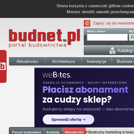
Strona korzysta z ciasteczek (plików cookies
Możesz określić warunki przechowywani
Zapisz się do newslette
Wpisz słowo
Wyb
Katalog
Aktualności
Architektura
Inwestycje
Budowa i
Skuteczny marketing w bran
Forum budowlane
Artykuły
Aktualności