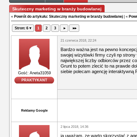
Skuteczny marketing w branży budowlanej
«
Powrót do artykułu: Skuteczny marketing w branży budowlanej
| «
Powr
Stron: 6 ▾
1
2
3
▸
▸▸
21 czerwca 2018, 22:24
Bardzo ważna jest na pewno koncepcja
swojej wizytówki firmy czyli np stron
największej liczby odbiorców przez co
Grunt to potem zlecić to na prawde dobr
siebie polecam agencję interaktywną P
Gość: Aneta31059
PRAKTYKANT
Reklamy Google
2 lipca 2018, 14:36
ja uważam, ze warto skorzystać z agen