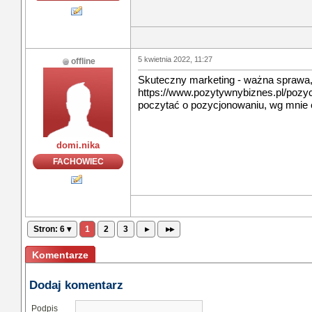
5 kwietnia 2022, 11:27
offline
Skuteczny marketing - ważna sprawa, d
https://www.pozytywnybiznes.pl/pozy
poczytać o pozycjonowaniu, wg mnie 
domi.nika
FACHOWIEC
Stron: 6 ▾
1
2
3
▸
▸▸
Komentarze
Dodaj komentarz
Podpis