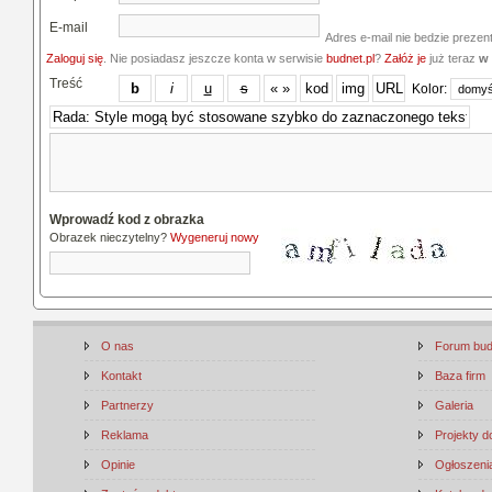
E-mail
Adres e-mail nie bedzie prezen
Zaloguj się
. Nie posiadasz jeszcze konta w serwisie
budnet.pl
?
Załóż je
już teraz
w 
Treść
Kolor:
Wprowadź kod z obrazka
Obrazek nieczytelny?
Wygeneruj nowy
O nas
Forum bu
Kontakt
Baza firm
Partnerzy
Galeria
Reklama
Projekty 
Opinie
Ogłoszenia