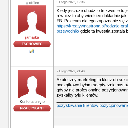
5 lutego 2022, 12:36
offline
Kiedy jeszcze chodzi o te kwestie to j
również to aby wiedzieć dokładnie jak
FB. Polecam dlatego zapoznanie się 
https://kreatywnastrona.pl/rodzaje-gra
przewodnik/
gdzie ta kwestia została 
jamajka
FACHOWIEC
7 lutego 2022, 21:40
Skuteczny marketing to klucz do suk
początkowo byłam sceptycznie nastawi
gdyby nie profesjonalne pozycjonowani
zyskałby tylu klientów.
_______________________________
Konto usunięte
pozyskiwanie klientów pozycjonowani
PRAKTYKANT