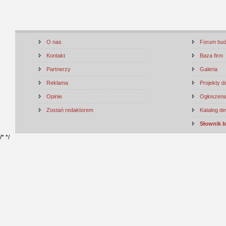
O nas
Forum bu
Kontakt
Baza firm
Partnerzy
Galeria
Reklama
Projekty 
Opinie
Ogłoszenia
Zostań redaktorem
Katalog d
Słownik 
/*
*/