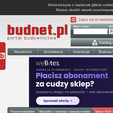
Strona korzysta z ciasteczek (plików cookies
Możesz określić warunki przechowywani
Zapisz się do newslette
Wpisz słowo
Wyb
Katalog
Aktualności
Architektura
Inwestycje
Budowa i
Forum budowlane
Wszystko o wystroju i aranżacji wnętrz
Sprzęt AGD i